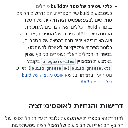
כללי שמירה של ספריית build
מוחלים
כשמבצעים build של הספרייה. הם נדרשים רק אם
מחליטים לבצע אופטימיזציה חלקית של הספרייה
בזמן ה-build. הכללים האלה צריכים למנוע את
ההסרה של ה-API הציבורי של הספרייה, אחרת ה-
API הציבורי לא יהיה נוכח בהפצה של הספרייה,
כלומר מפתחי אפליקציות לא יוכלו להשתמש
בספרייה. הכללים האלה נשמרים בקובץ שצוין
באמצעות המאפיין
proguardFiles
בקובץ
build.gradle.kts
(או
build.gradle
). מידע
נוסף זמין במאמר בנושא
אופטימיזציה של build
של ספריית AAR
.
דרישות והנחיות לאופטימיזציה
להגדרת R8 בספריות יש השפעה גלובלית על הגודל הסופי של
הקובץ הבינארי ועל הביצועים של האפליקציה שמשתמשת