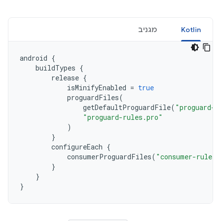
Kotlin
מגניב
android
{
buildTypes
{
release
{
isMinifyEnabled
=
true
proguardFiles
(
getDefaultProguardFile
(
"proguard-a
"proguard-rules.pro"
)
}
configureEach
{
consumerProguardFiles
(
"consumer-rules.
}
}
}