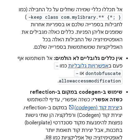
אל תכללו כללי שמירה שחלים על כל החבילה (כמו
)
-keep class com.mylibrary.** {*; }
לחבילות בספרייה שלכם או בספריות אחרות
שמפנים אליהן הפניות. כללים כאלה מגבילים את
האופטימיזציה של החבילות האלה בכל
האפליקציות שמשתמשות בספרייה שלכם.
אין כללים גלובליים לא הולמים:
אל תשתמשו אף
פעם ב
אפשרויות גלובליות
כמו
-
dontobfuscate
או
-
.
allowaccessmodification
שימוש ב-codegen במקום ב-reflection
כשזה אפשרי:
כשזה אפשרי, עדיף להשתמש
ב
יצירת קוד (
codegen
)
במקום ב-reflection.
יצירת קוד (Codegen) ורפלקציה הן שתי גישות
נפוצות להימנעות מקוד סטנדרטי (boilerplate)
בתכנות, אבל יצירת קוד תואמת יותר
לאופטימיזציה של אפליקציות כמו R8.