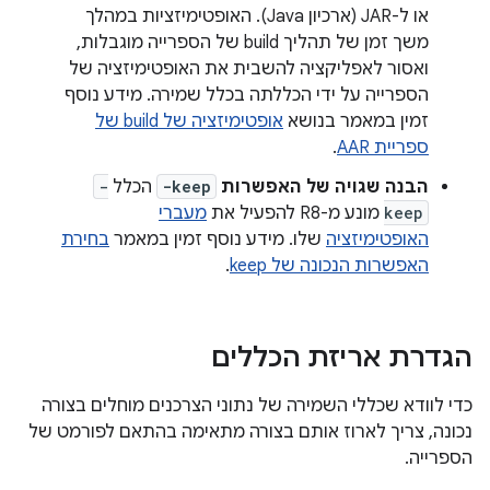
או ל-JAR (ארכיון Java). האופטימיזציות במהלך
משך זמן של תהליך build של הספרייה מוגבלות,
ואסור לאפליקציה להשבית את האופטימיזציה של
הספרייה על ידי הכללתה בכלל שמירה. מידע נוסף
זמין במאמר בנושא
אופטימיזציה של build של
ספריית AAR
.
הבנה שגויה של האפשרות
-keep
הכלל
-
keep
מונע מ-R8 להפעיל את
מעברי
האופטימיזציה
שלו. מידע נוסף זמין במאמר
בחירת
האפשרות הנכונה של keep
.
הגדרת אריזת הכללים
כדי לוודא שכללי השמירה של נתוני הצרכנים מוחלים בצורה
נכונה, צריך לארוז אותם בצורה מתאימה בהתאם לפורמט של
הספרייה.