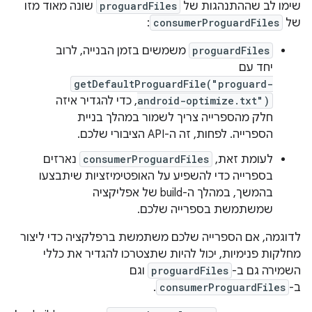
שימו לב שההתנהגות של
proguardFiles
שונה מאוד מזו
של
consumerProguardFiles
:
proguardFiles
משמשים בזמן הבנייה, לרוב
יחד עם
getDefaultProguardFile("proguard-
android-optimize.txt")
, כדי להגדיר איזה
חלק מהספרייה צריך לשמור במהלך בניית
הספרייה. לפחות, זה ה-API הציבורי שלכם.
לעומת זאת,
consumerProguardFiles
נארזים
בספרייה כדי להשפיע על האופטימיזציות שיתבצעו
בהמשך, במהלך ה-build של אפליקציה
שמשתמשת בספרייה שלכם.
לדוגמה, אם הספרייה שלכם משתמשת ברפלקציה כדי ליצור
מחלקות פנימיות, יכול להיות שתצטרכו להגדיר את כללי
השמירה גם ב-
proguardFiles
וגם
ב-
consumerProguardFiles
.