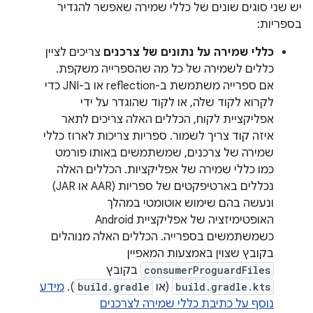
יש שני סוגים שונים של כללי שמירה שאפשר להגדיר
בספריות:
כללי שמירה על נתונים של צרכנים
צריכים לציין
כללים לשמירה של כל מה שהספרייה משקפת.
אם ספרייה משתמשת ב-reflection או ב-JNI כדי
לקרוא לקוד שלה, או לקוד שהוגדר על ידי
אפליקציית לקוח, הכללים האלה צריכים לתאר
איזה קוד צריך לשמור. ספריות צריכות לארוז כללי
שמירה של צרכנים, שמשתמשים באותו פורמט
כמו כללי שמירה של אפליקציות. הכללים האלה
נכללים בארטיפקטים של ספריות (AAR או JAR)
ונעשה בהם שימוש אוטומטי במהלך
האופטימיזציה של אפליקציית Android
כשמשתמשים בספרייה. הכללים האלה מנוהלים
בקובץ שצוין באמצעות המאפיין
consumerProguardFiles
בקובץ
build.gradle.kts
(או
build.gradle
).
מידע
נוסף על כתיבת כללי שמירה לצרכנים