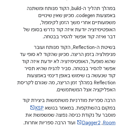
במהלך תהליך ה-build, הקוד מנותח ומשתנה
באמצעות codegen. מכיוון שאין שינויים
משמעותיים אחרי משך הזמן לקימפול,
האופטימיזציה יודעת איזה קוד נדרש בסופו של
דבר ואיזה קוד אפשר להסיר בבטחה.
בשיטת ה-Reflection, הקוד מנותח ועובר
מניפולציה בזמן הריצה. מכיוון שהקוד לא סופי עד
שהוא מופעל, האופטימיזציה לא יודעת איזה קוד
אפשר להסיר בבטחה. סביר להניח שהיא תסיר
קוד שנעשה בו שימוש באופן דינמי באמצעות
Reflection במהלך זמן הריצה, מה שגורם לקריסת
האפליקציה אצל המשתמשים.
הרבה ספריות מודרניות משתמשות ביצירת קוד
במקום בהשתקפות. במאמר בנושא
KSP
מוסבר על נקודת כניסה נפוצה שמשמשת את
Room
,‏
Dagger2
ועוד הרבה ספריות אחרות.