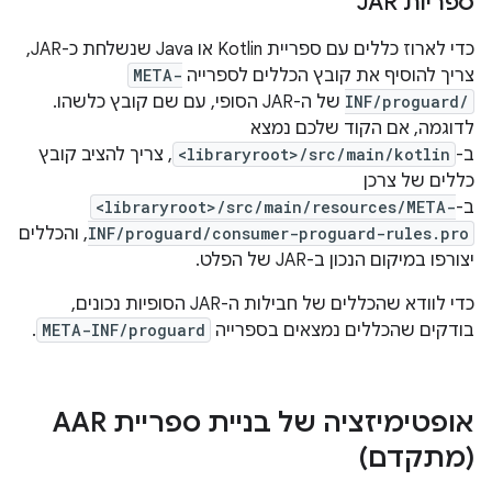
ספריות JAR
כדי לארוז כללים עם ספריית Kotlin או Java שנשלחת כ-JAR,
צריך להוסיף את קובץ הכללים לספרייה
META-
INF/proguard/
של ה-JAR הסופי, עם שם קובץ כלשהו.
לדוגמה, אם הקוד שלכם נמצא
ב-
<libraryroot>/src/main/kotlin
, צריך להציב קובץ
כללים של צרכן
ב-
<libraryroot>/src/main/resources/META-
INF/proguard/consumer-proguard-rules.pro
, והכללים
יצורפו במיקום הנכון ב-JAR של הפלט.
כדי לוודא שהכללים של חבילות ה-JAR הסופיות נכונים,
בודקים שהכללים נמצאים בספרייה
META-INF/proguard
.
אופטימיזציה של בניית ספריית AAR
(מתקדם)