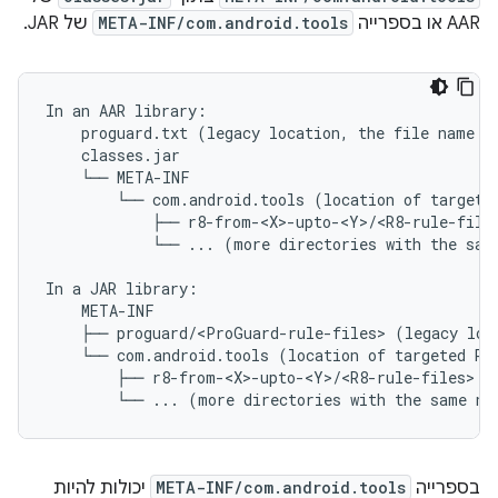
AAR או בספרייה
META-INF/com.android.tools
של JAR.
In an AAR library:

    proguard.txt (legacy location, the file name mu
    classes.jar

    └── META-INF

        └── com.android.tools (location of targeted
            ├── r8-from-<X>-upto-<Y>/<R8-rule-files
            └── ... (more directories with the same
In a JAR library:

    META-INF

    ├── proguard/<ProGuard-rule-files> (legacy loca
    └── com.android.tools (location of targeted R8 
        ├── r8-from-<X>-upto-<Y>/<R8-rule-files>

בספרייה
META-INF/com.android.tools
יכולות להיות