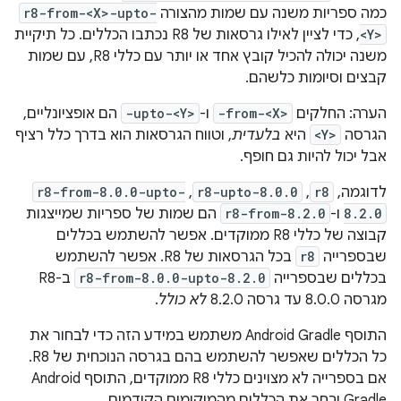
כמה ספריות משנה עם שמות מהצורה
r8-from-<X>-upto-
<Y>
, כדי לציין לאילו גרסאות של R8 נכתבו הכללים. כל תיקיית
משנה יכולה להכיל קובץ אחד או יותר עם כללי R8, עם שמות
קבצים וסיומות כלשהם.
הערה: החלקים
-from-<X>
ו-
-upto-<Y>
הם אופציונליים,
הגרסה
<Y>
היא
בלעדית
, וטווח הגרסאות הוא בדרך כלל רציף
אבל יכול להיות גם חופף.
לדוגמה,
r8
,‏
r8-upto-8.0.0
,‏
r8-from-8.0.0-upto-
8.2.0
ו-
r8-from-8.2.0
הם שמות של ספריות שמייצגות
קבוצה של כללי R8 ממוקדים. אפשר להשתמש בכללים
שבספרייה
r8
בכל הגרסאות של R8. אפשר להשתמש
בכללים שבספרייה
r8-from-8.0.0-upto-8.2.0
ב-R8
מגרסה 8.0.0 עד גרסה 8.2.0
לא כולל
.
התוסף Android Gradle משתמש במידע הזה כדי לבחור את
כל הכללים שאפשר להשתמש בהם בגרסה הנוכחית של R8.
אם בספרייה לא מצוינים כללי R8 ממוקדים, התוסף Android
Gradle יבחר את הכללים מהמיקומים הקודמים