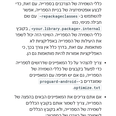
כללי השמירה של הצרכנים בספרייה. עם זאת, כדי
לבצע אופטימיזציה של בניית הספרייה, אפשר
להשתמש ב-
-repackageclasses
עם שם
חבילה פנימי, כמו
<your.library.package>.internal
, בקובץ
כללי השמירה של הספרייה. השינוי הזה יכול לשפר
את היעילות של הספרייה באפליקציות לא
מותאמות. עם זאת, בדרך כלל אין צורך בכך, כי
האפליקציות אמורות להיות מותאמות גם הן.
צריך להצהיר על כל המאפיינים שדרושים לספרייה
כדי לפעול בקבצים של כללי השמירה של
הספרייה, גם אם יש חפיפה עם המאפיינים
שמוגדרים ב-
proguard-android-
.
optimize.txt
אם אתם צריכים את המאפיינים הבאים בהפצה של
הספרייה, צריך לשמור אותם בקובץ הכללים
לשמירה של הספרייה,
ולא
בקובץ הכללים
לשמירה של הצרכן של הספרייה: