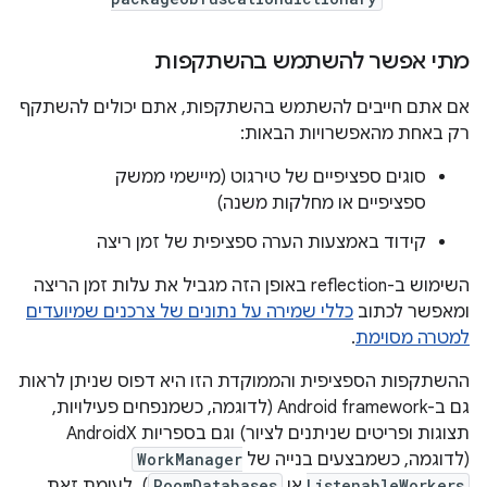
מתי אפשר להשתמש בהשתקפות
אם אתם חייבים להשתמש בהשתקפות, אתם יכולים להשתקף
רק באחת מהאפשרויות הבאות:
סוגים ספציפיים של טירגוט (מיישמי ממשק
ספציפיים או מחלקות משנה)
קידוד באמצעות הערה ספציפית של זמן ריצה
השימוש ב-reflection באופן הזה מגביל את עלות זמן הריצה
ומאפשר לכתוב
כללי שמירה על נתונים של צרכנים שמיועדים
למטרה מסוימת
.
ההשתקפות הספציפית והממוקדת הזו היא דפוס שניתן לראות
גם ב-Android framework (לדוגמה, כשמנפחים פעילויות,
תצוגות ופריטים שניתנים לציור) וגם בספריות AndroidX
(לדוגמה, כשמבצעים בנייה של
WorkManager
ListenableWorkers
או
RoomDatabases
). לעומת זאת,