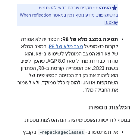
הערה:
יש מקרים שבהם כדאי להשתמש
בהשתקפות. מידע נוסף זמין במאמר
When reflection
.
is okay
תמיכה במצב מלא של R8:
הספרייה לא אמורה
לקרוס כשמופעל
מצב מלא של R8
. המצב המלא
של R8 הוא המצב המומלץ לשימוש ב-R8, והוא
מוגדר כברירת מחדל מאז AGP 8.0, שהפך ליציב
בשנת 2023. אם הספרייה קורסת ב-R8, הפתרון
הוא לזהות את נקודת הכניסה הספציפית של
השתקפות או JNI ולהוסיף כלל ממוקד, ולא לשמור
את החבילה כולה.
המלצות נוספות
בנוסף לדרישות האופטימיזציה, הנה המלצות נוספות.
אל תשתמשו ב-
-repackageclasses
בקובץ