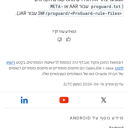
(
proguard.txt
עבור AAR או
META-
INF/proguard/<ProGuard-rule-files>
עבור JAR).
המידע עזר לך?
דוגמאות התוכן והקוד שבדף הזה כפופות לרישיונות המפורטים בקטע
רישיון
לתוכן
.‏ Java ו-OpenJDK הם סימנים מסחריים או סימנים מסחריים רשומים
של חברת Oracle ו/או של השותפים העצמאיים שלה.
עדכון אחרון: 2026-06-16 (שעון UTC).
מידע נוסף על ANDROID
Android