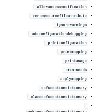
-allowaccessmodification
-renamesourcefileattribute
-ignorewarnings
-addconfigurationdebugging
-printconfiguration
-printmapping
-printusage
-printseeds
-applymapping
-obfuscationdictionary
-classobfuscationdictionary
-
packageobfuscationdictionary