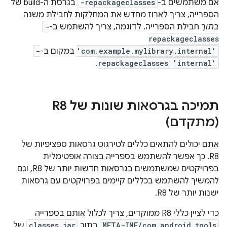
אם משתמשים ב-
-repackageclasses
בגרסת ה-build של
הספרייה, צריך לארוז מחדש את המחלקות לחבילת משנה
בתוך
חבילת הספרייה. לדוגמה, צריך להשתמש ב-
-
repackageclasses
'com.example.mylibrary.internal'
במקום ב-
-
.
repackageclasses 'internal'
תמיכה בגרסאות שונות של R8
(מתקדם)
אתם יכולים להתאים כללים לטירגוט גרסאות ספציפיות של
R8. כך אפשר להשתמש בספרייה בצורה אופטימלית
בפרויקטים שמשתמשים בגרסאות חדשות יותר של R8, וגם
להמשיך להשתמש בכללים קיימים בפרויקטים עם גרסאות
ישנות יותר של R8.
כדי לציין כללי R8 ממוקדים, צריך לכלול אותם בספרייה
META-INF/com.android.tools
בתוך
classes.jar
של