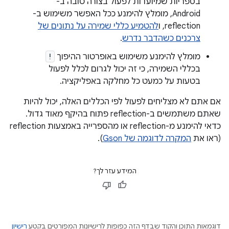
בספריות שמיועדות לפעול בצורה טובה ב-
Android, מומלץ להימנע ככל האפשר משימוש ב-
reflection, ו
להטמיע כללי שמירה על נתונים של
צרכנים כשהדבר נדרש
.
מומלץ להימנע משימוש באופרטור ההיפוך
!
בכללי השמירה, כי זה יכול לגרום לכלל לפעול
בטעות על כמעט כל מחלקה באפליקציה.
אם אתם לא מצליחים לפעול לפי הכללים האלה, יכול להיות
שאתם משתמשים ב-reflection פתוח בהיקף מאוד גדול.
כדאי להימנע מ-reflection או מהספרייה באמצעות reflection
(ראו את
המקרה לדוגמה של Gson
).
המידע עזר לך?
דוגמאות התוכן והקוד שבדף הזה כפופות לרישיונות המפורטים בקטע
רישיון