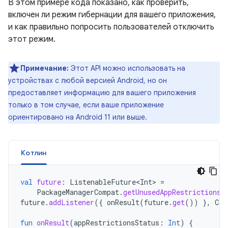
В этом примере кода показано, как проверить,
включен ли режим гибернации для вашего приложения,
и как правильно попросить пользователей отключить
этот режим.
Примечание:
Этот API можно использовать на
устройствах с любой версией Android, но он
предоставляет информацию для вашего приложения
только в том случае, если ваше приложение
ориентировано на Android 11 или выше.
Котлин
val
future
:
ListenableFuture<Int>
=
PackageManagerCompat
.
getUnusedAppRestrictionsS
future
.
addListener
({
onResult
(
future
.
get
())
},
Con
fun
onResult
(
appRestrictionsStatus
:
Int
)
{