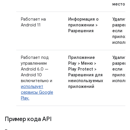
место.
Работает на
Информация о
Удалите
Android 11
приложении >
разреше
Разрешения
если
приложе
использ
Работает под
Приложение
Удалите
управлением
Play > Меню >
разреше
Android 6.0 —
Play Protect >
если
Android 10
Разрешения для
приложе
включительно и
неиспользуемых
использ
использует
приложений
сервисы Google
Play.
Пример кода API