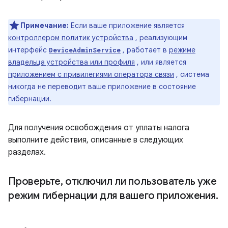
Примечание:
Если ваше приложение является
контроллером политик устройства
, реализующим
интерфейс
, работает в
режиме
DeviceAdminService
владельца устройства или профиля
, или является
приложением с привилегиями оператора связи
, система
никогда не переводит ваше приложение в состояние
гибернации.
Для получения освобождения от уплаты налога
выполните действия, описанные в следующих
разделах.
Проверьте
,
отключил ли пользователь уже
режим гибернации для вашего приложения
.