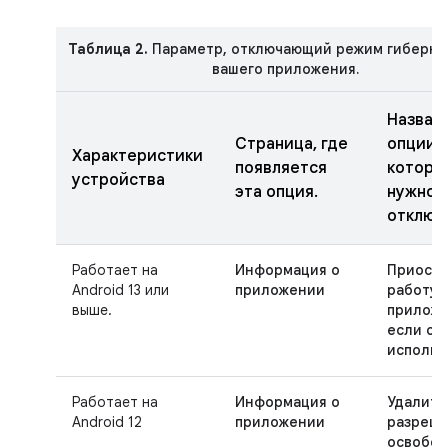
Таблица 2.
Параметр, отключающий режим гиберна
вашего приложения.
Назван
Страница, где
опции,
Характеристики
появляется
котору
устройства
эта опция.
нужно
отключ
Работает на
Информация о
Приоста
Android 13 или
приложении
работу
выше.
приложе
если он
использ
Работает на
Информация о
Удалите
Android 12
приложении
разреше
освобо