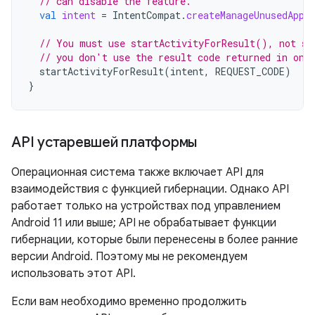
// can disable the feature.
val
intent
=
IntentCompat
.
createManageUnusedAppR
// You must use startActivityForResult(), not st
// you don't use the result code returned in onA
startActivityForResult
(
intent
,
REQUEST_CODE
)
}
API устаревшей платформы
Операционная система также включает API для
взаимодействия с функцией гибернации. Однако API
работает только на устройствах под управлением
Android 11 или выше; API не обрабатывает функции
гибернации, которые были перенесены в более ранние
версии Android. Поэтому мы не рекомендуем
использовать этот API.
Если вам необходимо временно продолжить