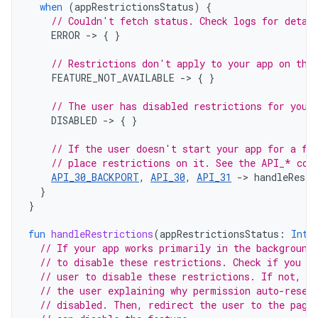
when
(
appRestrictionsStatus
)
{
// Couldn't fetch status. Check logs for detai
ERROR
-
>
{
}
// Restrictions don't apply to your app on thi
FEATURE_NOT_AVAILABLE
-
>
{
}
// The user has disabled restrictions for your
DISABLED
-
>
{
}
// If the user doesn't start your app for a fe
// place restrictions on it. See the API_* con
API_30_BACKPORT
,
API_30
,
API_31
->
handleRestr
}
}
fun
handleRestrictions
(
appRestrictionsStatus
:
Int
)
// If your app works primarily in the background
// to disable these restrictions. Check if you ha
// user to disable these restrictions. If not, y
// the user explaining why permission auto-reset
// disabled. Then, redirect the user to the page