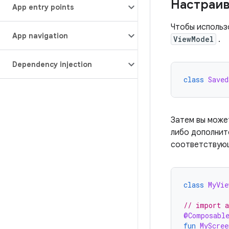
Настраив
App entry points
Чтобы исполь
App navigation
ViewModel
.
Dependency injection
class
Saved
Затем вы може
либо дополнит
соответству
class
MyVie
// import a
@Composabl
fun
MyScree