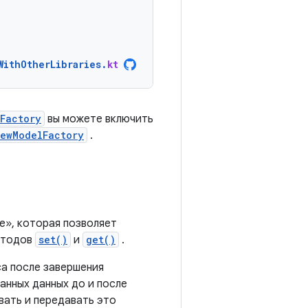
WithOtherLibraries
.
kt
Factory
вы можете включить
iewModelFactory
.
е», которая позволяет
методов
set()
и
get()
.
са после завершения
анных данных до и после
вать и передавать это