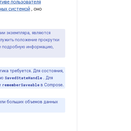
тиве пользователя
ных системой
, оно
нии экземпляра, являются
служить положение прокрутки
ее подробную информацию,
огика требуется. Для состояния,
щью
. Для
SavedStateHandle
е
в Compose.
rememberSaveable
или больших объемов данных