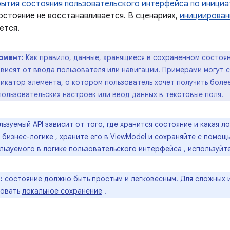
рытия состояния пользовательского интерфейса по инициа
остояние не восстанавливается. В сценариях,
инициирован
ется.
омент:
Как правило, данные, хранящиеся в сохраненном состоя
висят от ввода пользователя или навигации. Примерами могут 
фикатор элемента, о котором пользователь хочет получить бол
ользовательских настроек или ввод данных в текстовые поля.
льзуемый API зависит от того, где хранится состояние и какая л
в
бизнес-логике
, храните его в ViewModel и сохраняйте с помо
ользуемого в
логике пользовательского интерфейса
, используйт
:
состояние должно быть простым и легковесным. Для сложных 
зовать
локальное сохранение
.