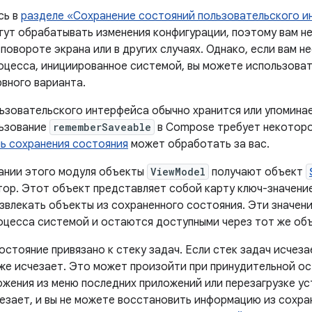
сь в
разделе «Сохранение состояний пользовательского 
ут обрабатывать изменения конфигурации, поэтому вам не
повороте экрана или в других случаях. Однако, если вам 
оцесса, инициированное системой, вы можете использоват
рвного варианта.
ьзовательского интерфейса обычно хранится или упомина
льзование
rememberSaveable
в Compose требует некоторо
ь сохранения состояния
может обработать за вас.
ании этого модуля объекты
ViewModel
получают объект
тор. Этот объект представляет собой карту ключ-значение
извлекать объекты из сохраненного состояния. Эти значен
оцесса системой и остаются доступными через тот же объ
стояние привязано к стеку задач. Если стек задач исчеза
же исчезает. Это может произойти при принудительной ос
ожения из меню последних приложений или перезагрузке ус
чезает, и вы не можете восстановить информацию из сохра