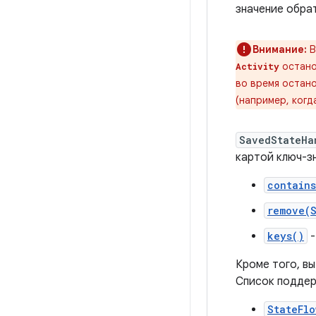
значение обра
Внимание:
В
остано
Activity
во время остан
(например, когд
SavedStateHa
картой ключ-з
contain
remove(
keys()
-
Кроме того, в
Список поддер
StateFlo