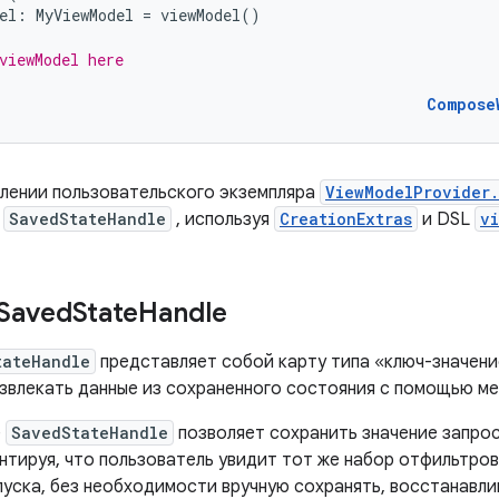
el
:
MyViewModel
=
viewModel
()
viewModel here
Compose
лении пользовательского экземпляра
ViewModelProvider.
е
SavedStateHandle
, используя
CreationExtras
и DSL
v
 Saved
State
Handle
tateHandle
представляет собой карту типа «ключ-значени
извлекать данные из сохраненного состояния с помощью 
е
SavedStateHandle
позволяет сохранить значение запро
нтируя, что пользователь увидит тот же набор отфильтров
пуска, без необходимости вручную сохранять, восстанавли