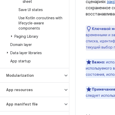
sheet
сценариях
зак
сохраненное с
Save UI states
восстанавлива
Use Kotlin coroutines with
lifecycle-aware
components
Ключевой м
временными и за
Paging Library
списка, иденти
Domain layer
текущий выбор п
Data layer libraries
App startup
Важно:
испо
используемого 
состояния, исп
Modularization
Примечание
App resources
следует исполь
App manifest file