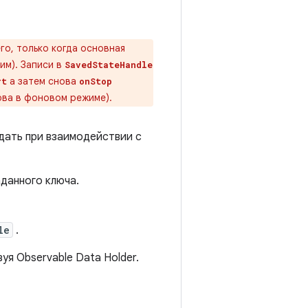
го, только когда основная
им). Записи в
SavedStateHandle
а затем снова
rt
onStop
ова в фоновом режиме).
дать при взаимодействии с
аданного ключа.
le
.
зуя Observable Data Holder.