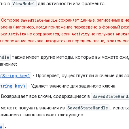
тно в
ViewModel
для активности или фрагмента.
 Compose
сохраняет данные, записанные в не
SavedStateHandle
влена ​​(например, когда приложение переведено в фоновый реж
овки
не сохраняются, если
не получает
Activity
Activity
onSta
а приложение сначала находится на переднем плане, а затем сн
ndle
также имеет другие методы, которые вы можете ожи
начение:
s(String key)
- Проверяет, существует ли значение для з
String key)
- Удаляет значение для заданного ключа.
 Возвращает все ключи, содержащиеся в
SavedStateHand
ы можете получать значения из
SavedStateHandle
, исполь
живаемых типов включает следующее:
w
.