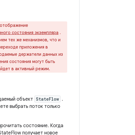
 отображение
нного состояния экземпляра
.
ем тех же механизмов, что и
переходе приложения в
людаемые держатели данных из
ния состояния могут быть
ейдет в активный режим.
даемый объект
StateFlow
.
жете выбрать поток только
прочитать состояние. Когда
StateFlow получает новое