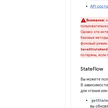
API сост
Внимание:
э
пользовательск
Однако эти инте
базовые метод
фоновый режим.
SavedStateHand
потеряны, если 
State
Flow
Вы можете пол
В зависимости 
для чтения или
getState
вы обнов