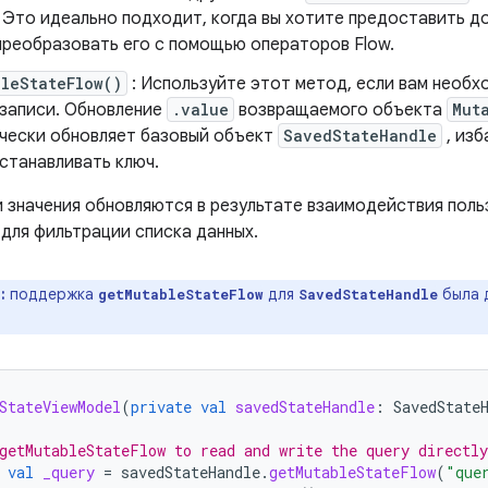
 Это идеально подходит, когда вы хотите предоставить до
 преобразовать его с помощью операторов Flow.
leStateFlow()
: Используйте этот метод, если вам необхо
 записи. Обновление
.value
возвращаемого объекта
Mut
чески обновляет базовый объект
SavedStateHandle
, изб
станавливать ключ.
 значения обновляются в результате взаимодействия польз
 для фильтрации списка данных.
:
поддержка
для
была д
getMutableStateFlow
SavedStateHandle
StateViewModel
(
private
val
savedStateHandle
:
SavedState
getMutableStateFlow to read and write the query directly
val
_query
=
savedStateHandle
.
getMutableStateFlow
(
"que