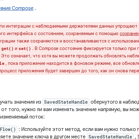
ояния Compose
.
ти интеграции с наблюдаемыми держателями данных упрощают
ого интерфейса с состоянием, сохраняемым с помощью
сохране
грации также сохраняются и восстанавливаются с использовани
ы
и
. В Compose состояние фиксируется только при 
get()
set()
 Это означает, что хотя вы можете продолжать обновлять наб
, пока приложение находится в фоновом режиме, все обновле
le
процесс приложения будет завершен до того, как он снова пер
учать значения из
SavedStateHandle
обернутого в наблю
от того, нужно ли вам изменять значение напрямую, вы мо
 изменяемый поток:
Flow()
: Используйте этот метод, если вам нужно только 
ляете значение ключа в другом месте
SavedStateHandle
, 