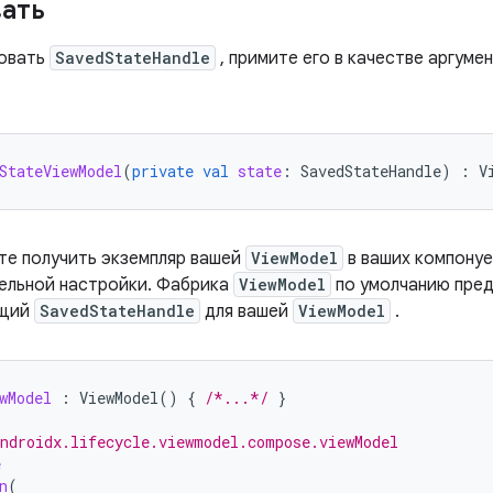
ать
зовать
SavedStateHandle
, примите его в качестве аргуме
StateViewModel
(
private
val
state
:
SavedStateHandle
)
:
V
те получить экземпляр вашей
ViewModel
в ваших компонуе
ельной настройки. Фабрика
ViewModel
по умолчанию пре
ющий
SavedStateHandle
для вашей
ViewModel
.
wModel
:
ViewModel
()
{
/*...*/
}
ndroidx.lifecycle.viewmodel.compose.viewModel
e
n
(