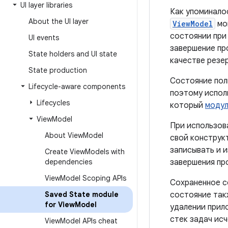
UI layer libraries
Как упоминало
About the UI layer
ViewModel
мог
состоянии при 
UI events
завершение пр
State holders and UI state
качестве резе
State production
Состояние пол
Lifecycle-aware components
поэтому испо
Lifecycles
который
модул
View
Model
При использов
About View
Model
свой конструк
записывать и 
Create View
Models with
dependencies
завершения пр
View
Model Scoping APIs
Сохраненное со
Saved State module
состояние так
for View
Model
удалении прил
стек задач ис
View
Model APIs cheat