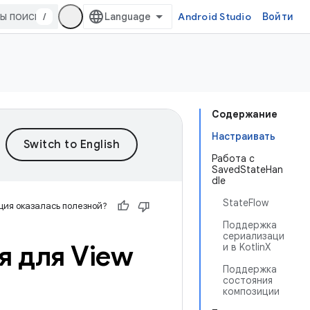
/
Android Studio
Войти
Содержание
Настраивать
Работа с
SavedStateHan
dle
StateFlow
ия оказалась полезной?
Поддержка
сериализаци
я для View
и в KotlinX
Поддержка
состояния
композиции