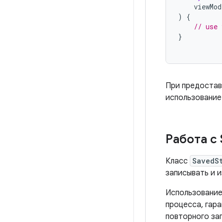
viewMod
)
{
// use 
}
При предостав
использовани
Работа с
Класс
SavedS
записывать и 
Использовани
процесса, гара
повторного за