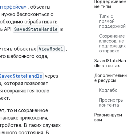
Поддерживаем
ые типы
интерфейса»
, объекты
 нужно беспокоиться о
Типы с
прямой
необходимо обрабатывать
поддержкой
ь API
SavedStateHandle
в
Сохранение
классов, не
подлежащих
ется в объектах
ViewModel
,
отправке
го шаблонного кода,
SavedStateHan
dle в тестах
Дополнительны
SavedStateHandle
через
е ресурсы
, которая позволяет
Кодлабс
ия сохраняются после
ект.
Просмотры
контента
ет, то и сохраненное
Рекомендуем
тановке приложения,
вам
тройства. В таких случаях
ненного состояния. В