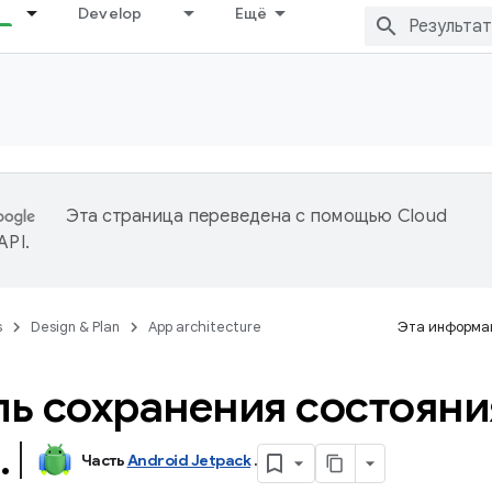
Develop
Ещё
Эта страница переведена с помощью
Cloud
 API
.
s
Design & Plan
App architecture
Эта информац
ь сохранения состояни
.
Часть
Android Jetpack
.