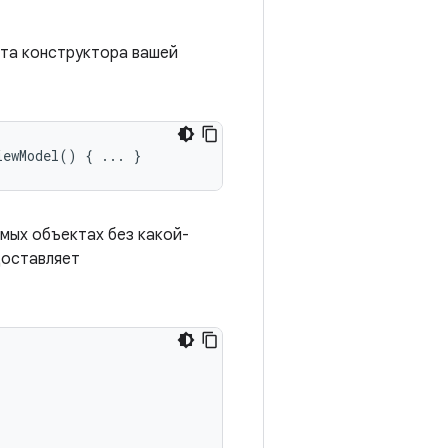
нта конструктора вашей
iewModel
()
{
...
}
мых объектах без какой-
доставляет