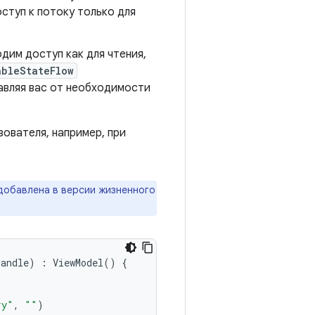
ступ к потоку только для
дим доступ как для чтения,
ableStateFlow
авляя вас от необходимости
ователя, например, при
обавлена ​​в версии жизненного
Handle
)
:
ViewModel
()
{
ry"
,
""
)