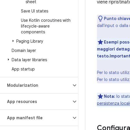
sheet
viene ripristina
Save UI states
Punto chiav
Use Kotlin coroutines with
dall'input o dalla
lifecycle-aware
components
Paging Library
Esempi posso
maggiori dettagl
Domain layer
testo.Importante
Data layer libraries
App startup
Per lo stato utili
Per lo stato utili
Modularization
Nota:
lo stat
App resources
persistenza local
App manifest file
Configura