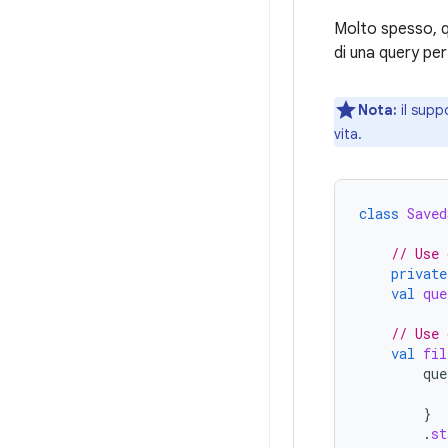
Molto spesso, qu
di una query per 
Nota:
il supp
vita.
class
Saved
// Use 
private
val
que
// Use 
val
fil
que
}
.
st