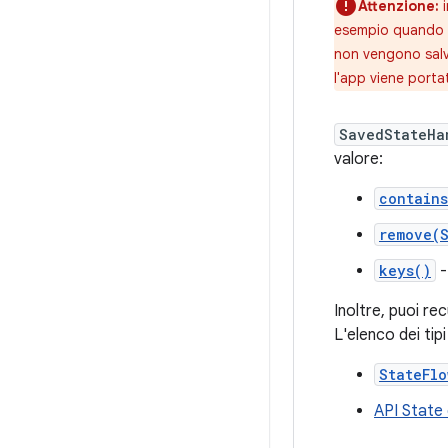
Attenzione:
i
esempio quando l'
non vengono salv
l'app viene porta
SavedStateHa
valore:
contain
remove(
keys()
-
Inoltre, puoi re
L'elenco dei tipi
StateFlo
API State