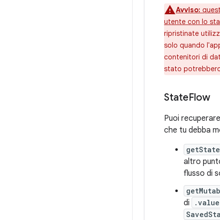
Avviso:
queste
utente con lo sta
ripristinate util
solo quando l'ap
contenitori di da
stato potrebbero 
State
Flow
Puoi recuperare 
che tu debba mod
getState
altro punt
flusso di 
getMutab
di
.value
SavedSt