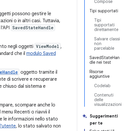
Compose
Tipi supportati
getti possono gestire le
Tipi
ioni o in altri casi. Tuttavia,
supportati
 l'API
SavedStateHandle
direttamente
Salvare classi
non
ento negli oggetti
ViewModel
,
parcelable
andard che il
modulo Saved
SavedStateHan
dle nei test
Risorse
eHandle
oggetto tramite il
aggiuntive
te di scrivere e recuperare
Codelab
e chiuso dal sistema e
Contenuti
delle
visualizzazioni
scompare, scompare anche lo
 menu Recenti o riavvii il
Suggerimenti
re le informazioni nello stato
per te
l'utente
, lo stato salvato non