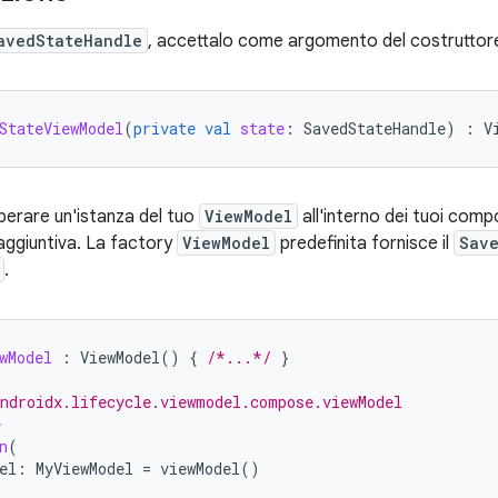
avedStateHandle
, accettalo come argomento del costruttor
StateViewModel
(
private
val
state
:
SavedStateHandle
)
:
V
uperare un'istanza del tuo
ViewModel
all'interno dei tuoi compo
aggiuntiva. La factory
ViewModel
predefinita fornisce il
Sav
.
wModel
:
ViewModel
()
{
/*...*/
}
ndroidx.lifecycle.viewmodel.compose.viewModel
e
n
(
el
:
MyViewModel
=
viewModel
()