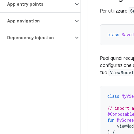
App entry points
Per utilizzare
S
App navigation
class
Saved
Dependency injection
Puoi quindi rec
configurazione 
tuo
ViewModel
class
MyVie
// import a
@Composabl
fun
MyScree
viewMod
)
{