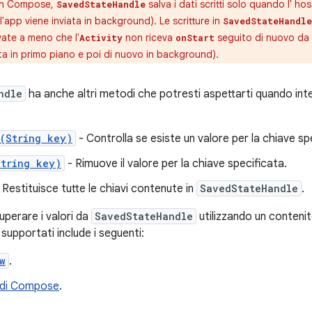
n Compose,
salva i dati scritti solo quando l' ho
SavedStateHandle
app viene inviata in background). Le scritture in
SavedStateHandle
ate a meno che l'
non riceva
seguito di nuovo da
Activity
onStart
ta in primo piano e poi di nuovo in background).
ndle
ha anche altri metodi che potresti aspettarti quando in
s(String key)
- Controlla se esiste un valore per la chiave sp
String key)
- Rimuove il valore per la chiave specificata.
 Restituisce tutte le chiavi contenute in
SavedStateHandle
.
cuperare i valori da
SavedStateHandle
utilizzando un contenit
 supportati include i seguenti:
w
.
 di Compose
.