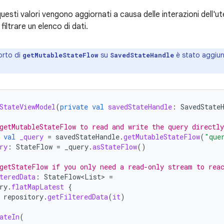
esti valori vengono aggiornati a causa delle interazioni dell'u
filtrare un elenco di dati.
orto di
su
è stato aggiunt
getMutableStateFlow
SavedStateHandle
StateViewModel
(
private
val
savedStateHandle
:
SavedState
getMutableStateFlow to read and write the query directly
val
_query
=
savedStateHandle
.
getMutableStateFlow
(
"que
ry
:
StateFlow
=
_query
.
asStateFlow
()
getStateFlow if you only need a read-only stream to rea
teredData
:
StateFlow
<
List
>
=
ry
.
flatMapLatest
{
repository
.
getFilteredData
(
it
)
ateIn
(