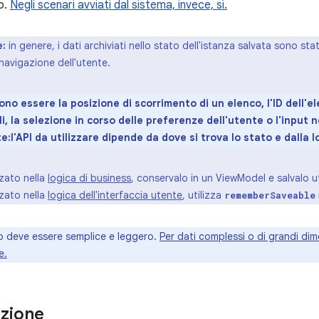
to.
Negli scenari avviati dal sistema, invece, sì.
e:
in genere, i dati archiviati nello stato dell'istanza salvata sono s
 navigazione dell'utente.
no essere la posizione di scorrimento di un elenco, l'ID dell'el
i, la selezione in corso delle preferenze dell'utente o l'input n
:l'API da utilizzare dipende da dove si trova lo stato e dalla l
zzato nella
logica di business
, conservalo in un ViewModel e salvalo 
zzato nella
logica dell'interfaccia utente
, utilizza
rememberSaveable
o deve essere semplice e leggero.
Per dati complessi o di grandi dime
e.
zione