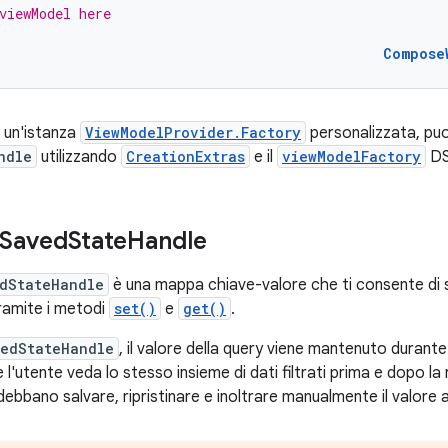
viewModel here
Compose
 un'istanza
ViewModelProvider.Factory
personalizzata, puoi 
ndle
utilizzando
CreationExtras
e il
viewModelFactory
DS
 Saved
State
Handle
dStateHandle
è una mappa chiave-valore che ti consente di s
ramite i metodi
set()
e
get()
.
edStateHandle
, il valore della query viene mantenuto durante
l'utente veda lo stesso insieme di dati filtrati prima e dopo la 
ebbano salvare, ripristinare e inoltrare manualmente il valore 