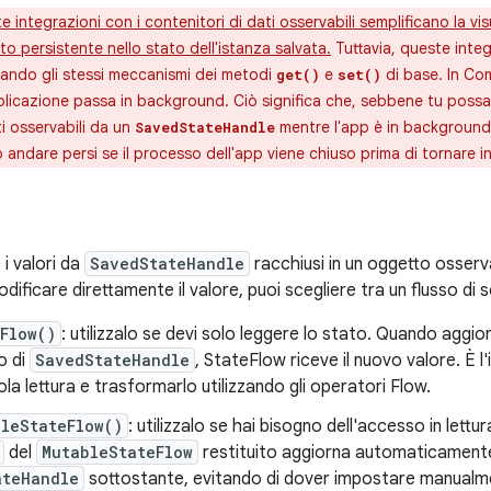
 integrazioni con i contenitori di dati osservabili semplificano la vis
to persistente nello stato dell'istanza salvata.
Tuttavia, queste inte
izzando gli stessi meccanismi dei metodi
e
di base. In Co
get()
set()
plicazione passa in background. Ciò significa che, sebbene tu possa
ti osservabili da un
mentre l'app è in background, 
SavedStateHandle
andare persi se il processo dell'app viene chiuso prima di tornare i
i valori da
SavedStateHandle
racchiusi in un oggetto osserv
ificare direttamente il valore, puoi scegliere tra un flusso di so
Flow()
: utilizzalo se devi solo leggere lo stato. Quando aggiorn
o di
SavedStateHandle
, StateFlow riceve il nuovo valore. È 
sola lettura e trasformarlo utilizzando gli operatori Flow.
leStateFlow()
: utilizzalo se hai bisogno dell'accesso in lett
del
MutableStateFlow
restituito aggiorna automaticamente
ateHandle
sottostante, evitando di dover impostare manualme