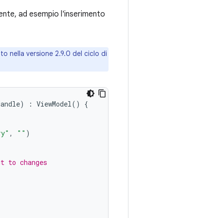
tente, ad esempio l'inserimento
o nella versione 2.9.0 del ciclo di
Handle
)
:
ViewModel
()
{
ry"
,
""
)
ct to changes