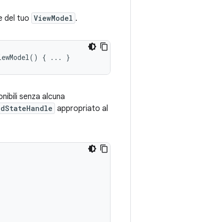
e del tuo
ViewModel
.
iewModel
()
{
...
}
nibili senza alcuna
edStateHandle
appropriato al