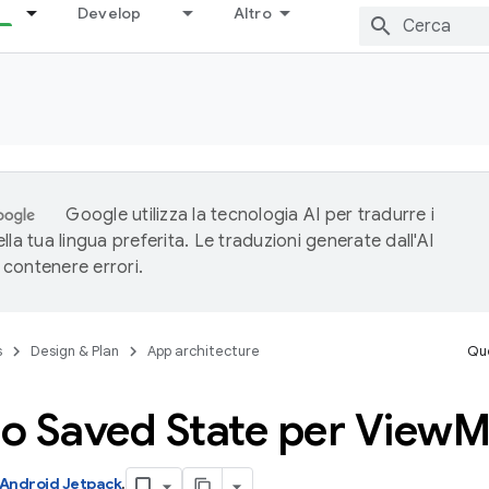
Develop
Altro
Google utilizza la tecnologia AI per tradurre i
lla tua lingua preferita. Le traduzioni generate dall'AI
contenere errori.
s
Design & Plan
App architecture
Que
o Saved State per View
M
Android Jetpack
.