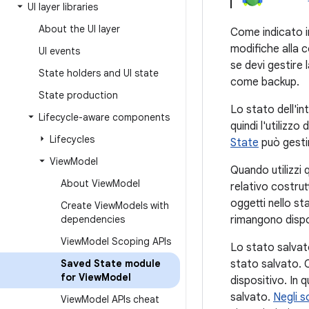
UI layer libraries
About the UI layer
Come indicato 
modifiche alla c
UI events
se devi gestire 
State holders and UI state
come backup.
State production
Lo stato dell'in
Lifecycle-aware components
quindi l'utilizzo 
Lifecycles
State
può gestir
View
Model
Quando utilizzi 
About View
Model
relativo costru
oggetti nello st
Create View
Models with
dependencies
rimangono dispo
View
Model Scoping APIs
Lo stato salvato
Saved State module
stato salvato. C
for View
Model
dispositivo. In 
salvato.
Negli s
View
Model APIs cheat