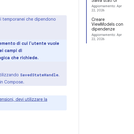
Salva stati UI
Aggiornamento:
Apr
22, 2026
tati temporanei che dipendono
Creare
ViewModels con
dipendenze
Aggiornamento:
Apr
22, 2026
emento di cui l'utente vuole
ei campi di
ogica che richiede.
utilizzando
.
SavedStateHandle
in Compose.
nsioni, devi utilizzare la