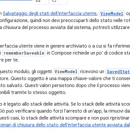
in
Salvataggio degli stati dell'interfaccia utente
,
ViewModel
og
onfigurazione, quindi non devi preoccuparti dello stato nelle rotaz
la chiusura del processo avviata dal sistema, potresti utilizzare
terfaccia utente viene in genere archiviato o a cui si fa riferim
di
rememberSaveable
in Compose richiede un po' di codice st
e per te.
questo modulo, gli oggetti
ViewModel
ricevono un
SavedStat
ttore. Questo oggetto è una mappa chiave-valore che ti consen
ato salvato. Questi valori persistono dopo che il processo vien
nibili tramite lo stesso oggetto.
 è legato allo stack delle attività. Se lo stack delle attività 
iò può verificarsi quando forzi l'arresto di un'app, la rimuovi dal
questi casi, lo stack delle attività scompare e non puoi ripristina
cenari di chiusura dello stato dell'interfaccia utente avviata dal