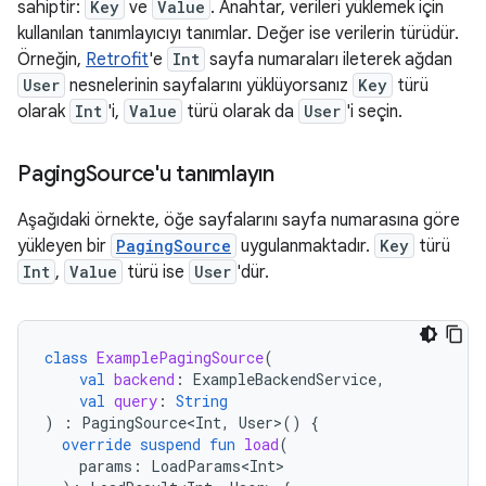
sahiptir:
Key
ve
Value
. Anahtar, verileri yüklemek için
kullanılan tanımlayıcıyı tanımlar. Değer ise verilerin türüdür.
Örneğin,
Retrofit
'e
Int
sayfa numaraları ileterek ağdan
User
nesnelerinin sayfalarını yüklüyorsanız
Key
türü
olarak
Int
'i,
Value
türü olarak da
User
'i seçin.
Paging
Source'u tanımlayın
Aşağıdaki örnekte, öğe sayfalarını sayfa numarasına göre
yükleyen bir
PagingSource
uygulanmaktadır.
Key
türü
Int
,
Value
türü ise
User
'dür.
class
ExamplePagingSource
(
val
backend
:
ExampleBackendService
,
val
query
:
String
)
:
PagingSource<Int
,
User
>
()
{
override
suspend
fun
load
(
params
:
LoadParams<Int>