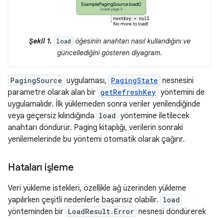
Şekil 1.
öğesinin anahtarı nasıl kullandığını ve
load
güncellediğini gösteren diyagram.
PagingSource
uygulaması,
PagingState
nesnesini
parametre olarak alan bir
getRefreshKey
yöntemini de
uygulamalıdır. İlk yüklemeden sonra veriler yenilendiğinde
veya geçersiz kılındığında
load
yöntemine iletilecek
anahtarı döndürür. Paging kitaplığı, verilerin sonraki
yenilemelerinde bu yöntemi otomatik olarak çağırır.
Hataları işleme
Veri yükleme istekleri, özellikle ağ üzerinden yükleme
yapılırken çeşitli nedenlerle başarısız olabilir.
load
yönteminden bir
LoadResult.Error
nesnesi döndürerek