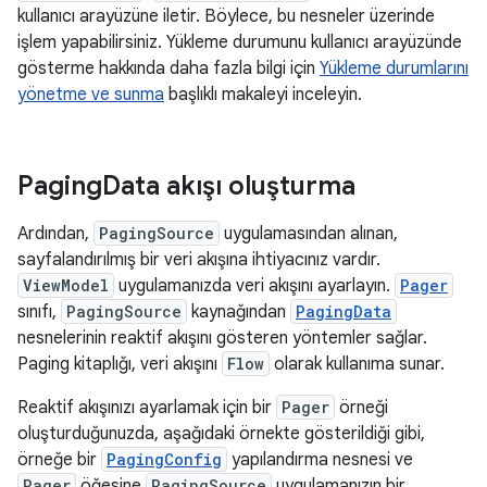
kullanıcı arayüzüne iletir. Böylece, bu nesneler üzerinde
işlem yapabilirsiniz. Yükleme durumunu kullanıcı arayüzünde
gösterme hakkında daha fazla bilgi için
Yükleme durumlarını
yönetme ve sunma
başlıklı makaleyi inceleyin.
Paging
Data akışı oluşturma
Ardından,
PagingSource
uygulamasından alınan,
sayfalandırılmış bir veri akışına ihtiyacınız vardır.
ViewModel
uygulamanızda veri akışını ayarlayın.
Pager
sınıfı,
PagingSource
kaynağından
PagingData
nesnelerinin reaktif akışını gösteren yöntemler sağlar.
Paging kitaplığı, veri akışını
Flow
olarak kullanıma sunar.
Reaktif akışınızı ayarlamak için bir
Pager
örneği
oluşturduğunuzda, aşağıdaki örnekte gösterildiği gibi,
örneğe bir
PagingConfig
yapılandırma nesnesi ve
Pager
öğesine
PagingSource
uygulamanızın bir