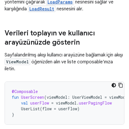
yöntemini çağırarak
LoadParams
nesnesini sağlar ve
karşılığında
LoadResult
nesnesini alır.
Verileri toplayın ve kullanıcı
arayüzünüzde gösterin
Sayfalandırılmış akışı kullanıcı arayüzüne bağlamak için akışı
ViewModel
öğenizden alın ve liste composable'ınıza
iletin.
@Composable
fun
UserScreen
(
viewModel
:
UserViewModel
=
viewMode
val
userFlow
=
viewModel
.
userPagingFlow
UserList
(
flow
=
userFlow
)
}