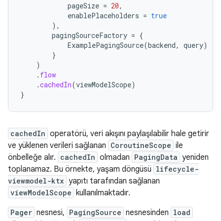
pageSize
=
20
,
enablePlaceholders
=
true
),
pagingSourceFactory
=
{
ExamplePagingSource
(
backend
,
query
)
}
)
.
flow
.
cachedIn
(
viewModelScope
)
}
cachedIn
operatörü, veri akışını paylaşılabilir hale getirir
ve yüklenen verileri sağlanan
CoroutineScope
ile
önbelleğe alır.
cachedIn
olmadan
PagingData
yeniden
toplanamaz. Bu örnekte, yaşam döngüsü
lifecycle-
viewmodel-ktx
yapıtı tarafından sağlanan
viewModelScope
kullanılmaktadır.
Pager
nesnesi,
PagingSource
nesnesinden
load