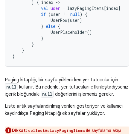
)
{
index
-
val
user
=
lazyPagingItems
[
index
]
if
(
user
!=
null
)
{
UserRow
(
user
)
}
else
{
UserPlaceholder
()
}
}
}
}
Paging kitaplığı, bir sayfa yüklenirken yer tutucular için
null
kullanır. Bu nedenle, yer tutucuları etkinleştirdiyseniz
içerik bloğundaki
null
değerlerini işlemeniz gerekir.
Liste artık sayfalandırılmış verileri gösteriyor ve kullanıcı
kaydırdıkça Paging kitaplığı ek sayfalar yüklüyor.
Dikkat:
ile sayfalama akışı
collectAsLazyPagingItems