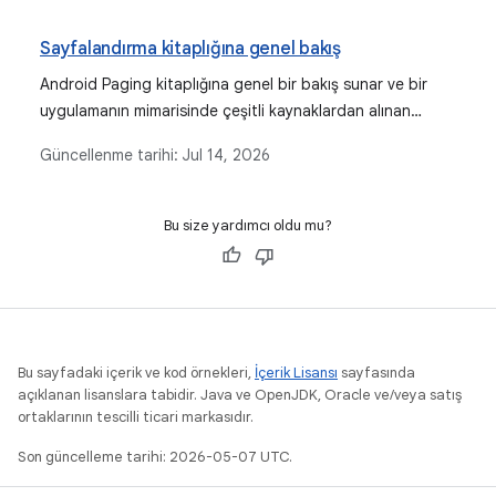
Sayfalandırma kitaplığına genel bakış
Android Paging kitaplığına genel bir bakış sunar ve bir
uygulamanın mimarisinde çeşitli kaynaklardan alınan
sayfalandırılmış verilerin verimli bir şekilde yüklenip
Güncellenme tarihi:
Jul 14, 2026
gösterilmesindeki avantajlarını açıklar.
Bu size yardımcı oldu mu?
Bu sayfadaki içerik ve kod örnekleri,
İçerik Lisansı
sayfasında
açıklanan lisanslara tabidir. Java ve OpenJDK, Oracle ve/veya satış
ortaklarının tescilli ticari markasıdır.
Son güncelleme tarihi: 2026-05-07 UTC.