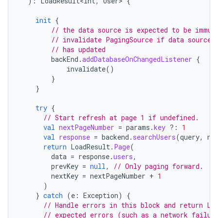
):
LoadResult<Int
,
User
>
{
init
{
// the data source is expected to be immut
// invalidate PagingSource if data source
// has updated
backEnd
.
addDatabaseOnChangedListener
{
invalidate
()
}
}
try
{
// Start refresh at page 1 if undefined.
val
nextPageNumber
=
params
.
key
?:
1
val
response
=
backend
.
searchUsers
(
query
,
ne
return
LoadResult
.
Page
(
data
=
response
.
users
,
prevKey
=
null
,
// Only paging forward.
nextKey
=
nextPageNumber
+
1
)
}
catch
(
e
:
Exception
)
{
// Handle errors in this block and return Lo
// expected errors (such as a network failur