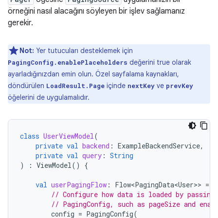
örneğini nasıl alacağını söyleyen bir işlev sağlamanız
gerekir.
Not:
Yer tutucuları desteklemek için
değerini true olarak
PagingConfig.enablePlaceholders
ayarladığınızdan emin olun. Özel sayfalama kaynakları,
döndürülen
içinde
ve
LoadResult.Page
nextKey
prevKey
öğelerini de uygulamalıdır.
class
UserViewModel
(
private
val
backend
:
ExampleBackendService
,
private
val
query
:
String
)
:
ViewModel
()
{
val
userPagingFlow
:
Flow<PagingData<User>
>
=
P
// Configure how data is loaded by passing
// PagingConfig, such as pageSize and enab
config
=
PagingConfig
(