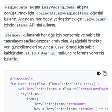
PagingData
akışını
LazyPagingItems
akışına
dönüştürmek için
collectAsLazyPagingItems
öğesini
kullanın. Ardından, her öğeyi yerleştirmek için
LazyColumn
içinde
items
API'sini kullanın.
itemKey
kullanarak her öğe için benzersiz ve sabit bir
tanımlayıcı sağladığınızdan emin olun. Aşağıdaki örnekte,
veri güncellemeleri boyunca
User
örneği için sabit
kaldığından
it.id
(
User.id
mülküne referans vererek)
kullanılır.
@Composable
fun
UserList
(
flow
:
Flow<PagingData<User>
>
)
{
val
lazyPagingItems
=
flow
.
collectAsLazyPaging
LazyColumn
{
items
(
lazyPagingItems
.
itemCount
,
key
=
lazyPagingItems
.
itemKey
{
it
.
id