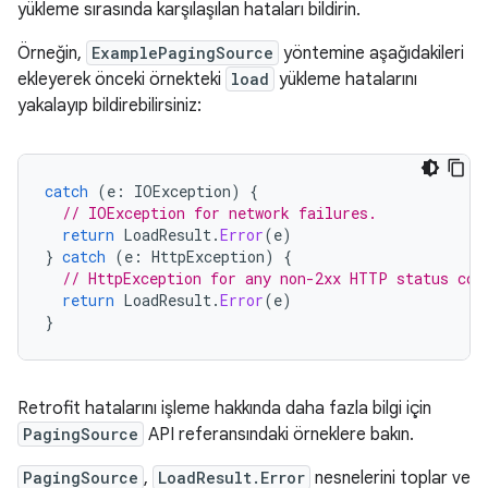
yükleme sırasında karşılaşılan hataları bildirin.
Örneğin,
ExamplePagingSource
yöntemine aşağıdakileri
ekleyerek önceki örnekteki
load
yükleme hatalarını
yakalayıp bildirebilirsiniz:
catch
(
e
:
IOException
)
{
// IOException for network failures.
return
LoadResult
.
Error
(
e
)
}
catch
(
e
:
HttpException
)
{
// HttpException for any non-2xx HTTP status cod
return
LoadResult
.
Error
(
e
)
}
Retrofit hatalarını işleme hakkında daha fazla bilgi için
PagingSource
API referansındaki örneklere bakın.
PagingSource
,
LoadResult.Error
nesnelerini toplar ve