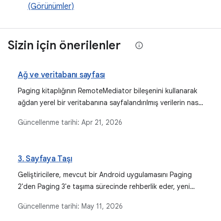
(Görünümler)
Sizin için önerilenler
Ağ ve veritabanı sayfası
Paging kitaplığının RemoteMediator bileşenini kullanarak
ağdan yerel bir veritabanına sayfalandırılmış verilerin nasıl
yükleneceğini açıklar. Bu sayede, güvenilir olmayan ağ
Güncellenme tarihi:
Apr 21, 2026
koşullarında veya çevrimdışı kullanımda sağlam bir
kullanıcı deneyimi sunulur. Bu dokümanda, Room ile veri
yüklemelerini koordine etme, veri senkronizasyonunu
3. Sayfaya Taşı
işleme ve uzak anahtarları yönetme ile ilgili uygulama
adımları ayrıntılı olarak açıklanmaktadır.
Geliştiricilere, mevcut bir Android uygulamasını Paging
2'den Paging 3'e taşıma sürecinde rehberlik eder, yeni
özellikleri ve önemli değişiklikleri vurgular.
Güncellenme tarihi:
May 11, 2026