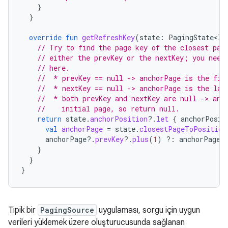
}
}
override
fun
getRefreshKey
(
state
:
PagingState<In
// Try to find the page key of the closest pag
// either the prevKey or the nextKey; you need
// here.
//  * prevKey == null -> anchorPage is the fir
//  * nextKey == null -> anchorPage is the las
//  * both prevKey and nextKey are null -> anc
//    initial page, so return null.
return
state
.
anchorPosition
?.
let
{
anchorPosit
val
anchorPage
=
state
.
closestPageToPosition
anchorPage
?.
prevKey
?.
plus
(
1
)
?:
anchorPage
?
}
}
}
Tipik bir
PagingSource
uygulaması, sorgu için uygun
verileri yüklemek üzere oluşturucusunda sağlanan