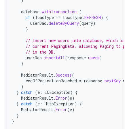
)
database
.
withTransaction
{
if
(
loadType
==
LoadType
.
REFRESH
)
{
userDao
.
deleteByQuery
(
query
)
}
// Insert new users into database, which inv
// current PagingData, allowing Paging to pr
// in the DB.
userDao
.
insertAll
(
response
.
users
)
}
MediatorResult
.
Success
(
endOfPaginationReached
=
response
.
nextKey
==
)
}
catch
(
e
:
IOException
)
{
MediatorResult
.
Error
(
e
)
}
catch
(
e
:
HttpException
)
{
MediatorResult
.
Error
(
e
)
}
}