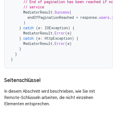
// End of pagination has been reached if no 
// service
MediatorResult
.
Success
(
endOfPaginationReached
=
response
.
users
.
is
)
}
catch
(
e
:
IOException
)
{
MediatorResult
.
Error
(
e
)
}
catch
(
e
:
HttpException
)
{
MediatorResult
.
Error
(
e
)
}
}
}
Seitenschlüssel
In diesem Abschnitt wird beschrieben, wie Sie mit
Remote-Schlüsseln arbeiten, die nicht einzelnen
Elementen entsprechen.