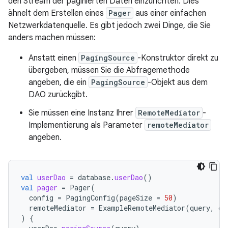
den Stream der paginierten Daten einzurichten. Dies
ähnelt dem Erstellen eines
Pager
aus einer einfachen
Netzwerkdatenquelle. Es gibt jedoch zwei Dinge, die Sie
anders machen müssen:
Anstatt einen
PagingSource
-Konstruktor direkt zu
übergeben, müssen Sie die Abfragemethode
angeben, die ein
PagingSource
-Objekt aus dem
DAO zurückgibt.
Sie müssen eine Instanz Ihrer
RemoteMediator
-
Implementierung als Parameter
remoteMediator
angeben.
val
userDao
=
database
.
userDao
()
val
pager
=
Pager
(
config
=
PagingConfig
(
pageSize
=
50
)
remoteMediator
=
ExampleRemoteMediator
(
query
,
da
)
{