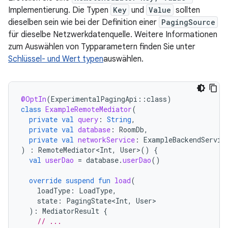
Implementierung. Die Typen
Key
und
Value
sollten
dieselben sein wie bei der Definition einer
PagingSource
für dieselbe Netzwerkdatenquelle. Weitere Informationen
zum Auswählen von Typparametern finden Sie unter
Schlüssel- und Wert typen
auswählen.
@OptIn
(
ExperimentalPagingApi
::
class
)
class
ExampleRemoteMediator
(
private
val
query
:
String
,
private
val
database
:
RoomDb
,
private
val
networkService
:
ExampleBackendServic
)
:
RemoteMediator<Int
,
User
>
()
{
val
userDao
=
database
.
userDao
()
override
suspend
fun
load
(
loadType
:
LoadType
,
state
:
PagingState<Int
,
User
):
MediatorResult
{
// ...