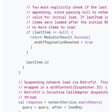
// You must explicitly check if the last i
// appending, since passing null to networ
// valid for initial load. If lastItem is 
// items were loaded after the initial REF
// no more items to load.
if
(
lastItem
==
null
)
{
return
MediatorResult
.
Success
(
endOfPaginationReached
=
true
)
}
lastItem
.
id
}
}
// Suspending network load via Retrofit. This 
// wrapped in a withContext(Dispatcher.IO) { .
// Retrofit's Coroutine CallAdapter dispatches
// thread.
val
response
=
networkService
.
searchUsers
(
query
=
query
,
after
=
loadKey