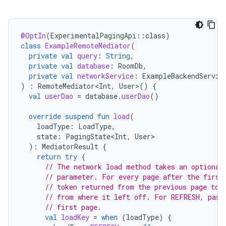
@OptIn
(
ExperimentalPagingApi
::
class
)
class
ExampleRemoteMediator
(
private
val
query
:
String
,
private
val
database
:
RoomDb
,
private
val
networkService
:
ExampleBackendServic
)
:
RemoteMediator<Int
,
User
>
()
{
val
userDao
=
database
.
userDao
()
override
suspend
fun
load
(
loadType
:
LoadType
,
state
:
PagingState<Int
,
User
):
MediatorResult
{
return
try
{
// The network load method takes an optional
// parameter. For every page after the first
// token returned from the previous page to 
// from where it left off. For REFRESH, pass
// first page.
val
loadKey
=
when
(
loadType
)
{