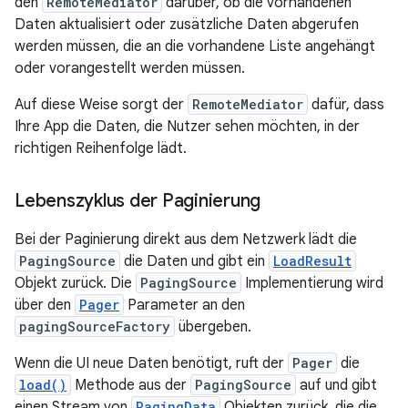
den
RemoteMediator
darüber, ob die vorhandenen
Daten aktualisiert oder zusätzliche Daten abgerufen
werden müssen, die an die vorhandene Liste angehängt
oder vorangestellt werden müssen.
Auf diese Weise sorgt der
RemoteMediator
dafür, dass
Ihre App die Daten, die Nutzer sehen möchten, in der
richtigen Reihenfolge lädt.
Lebenszyklus der Paginierung
Bei der Paginierung direkt aus dem Netzwerk lädt die
PagingSource
die Daten und gibt ein
LoadResult
Objekt zurück. Die
PagingSource
Implementierung wird
über den
Pager
Parameter an den
pagingSourceFactory
übergeben.
Wenn die UI neue Daten benötigt, ruft der
Pager
die
load()
Methode aus der
PagingSource
auf und gibt
einen Stream von
PagingData
Objekten zurück, die die