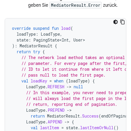
geben Sie
MediatorResult.Error
zurück.
override
suspend
fun
load
(
loadType
:
LoadType
,
state
:
PagingState<Int
,
User
):
MediatorResult
{
return
try
{
// The network load method takes an optional a
// parameter. For every page after the first, 
// ID to let it continue from where it left of
// pass null to load the first page.
val
loadKey
=
when
(
loadType
)
{
LoadType
.
REFRESH
-
>
null
// In this example, you never need to prepen
// will always load the first page in the li
// return, reporting end of pagination.
LoadType
.
PREPEND
-
return
MediatorResult
.
Success
(
endOfPaginat
LoadType
.
APPEND
-
>
{
val
lastItem
=
state
.
lastItemOrNull
()