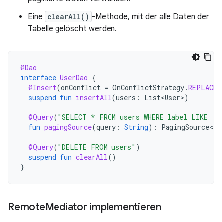
Eine
clearAll()
-Methode, mit der alle Daten der
Tabelle gelöscht werden.
@Dao
interface
UserDao
{
@Insert
(
onConflict
=
OnConflictStrategy
.
REPLACE
)
suspend
fun
insertAll
(
users
:
List<User>
)
@Query
(
"SELECT * FROM users WHERE label LIKE :q
fun
pagingSource
(
query
:
String
):
PagingSource<In
@Query
(
"DELETE FROM users"
)
suspend
fun
clearAll
()
}
Remote
Mediator implementieren