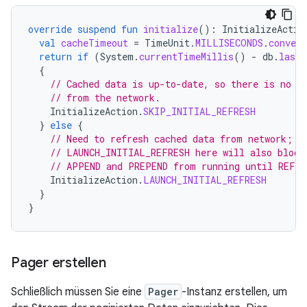
override
suspend
fun
initialize
():
InitializeActio
val
cacheTimeout
=
TimeUnit
.
MILLISECONDS
.
convert
return
if
(
System
.
currentTimeMillis
()
-
db
.
lastU
{
// Cached data is up-to-date, so there is no n
// from the network.
InitializeAction
.
SKIP_INITIAL_REFRESH
}
else
{
// Need to refresh cached data from network; r
// LAUNCH_INITIAL_REFRESH here will also block
// APPEND and PREPEND from running until REFRE
InitializeAction
.
LAUNCH_INITIAL_REFRESH
}
}
Pager erstellen
Schließlich müssen Sie eine
Pager
-Instanz erstellen, um