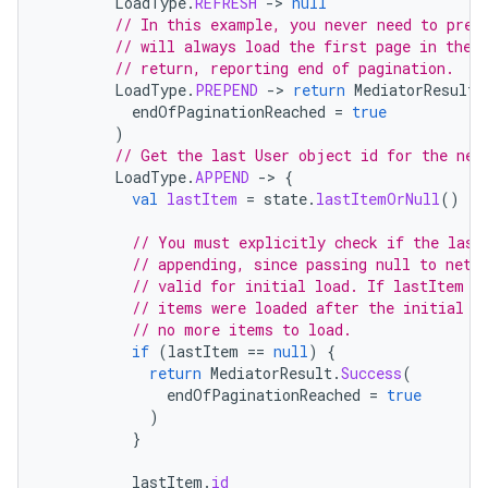
LoadType
.
REFRESH
->
null
// In this example, you never need to prep
// will always load the first page in the 
// return, reporting end of pagination.
LoadType
.
PREPEND
->
return
MediatorResult
.
endOfPaginationReached
=
true
)
// Get the last User object id for the nex
LoadType
.
APPEND
->
{
val
lastItem
=
state
.
lastItemOrNull
()
// You must explicitly check if the last
// appending, since passing null to netw
// valid for initial load. If lastItem i
// items were loaded after the initial R
// no more items to load.
if
(
lastItem
==
null
)
{
return
MediatorResult
.
Success
(
endOfPaginationReached
=
true
)
}
lastItem
.
id