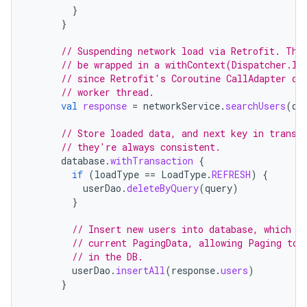
}
}
// Suspending network load via Retrofit. Thi
// be wrapped in a withContext(Dispatcher.IO
// since Retrofit's Coroutine CallAdapter di
// worker thread.
val
response
=
networkService
.
searchUsers
(
qu
// Store loaded data, and next key in transa
// they're always consistent.
database
.
withTransaction
{
if
(
loadType
==
LoadType
.
REFRESH
)
{
userDao
.
deleteByQuery
(
query
)
}
// Insert new users into database, which i
// current PagingData, allowing Paging to 
// in the DB.
userDao
.
insertAll
(
response
.
users
)
}