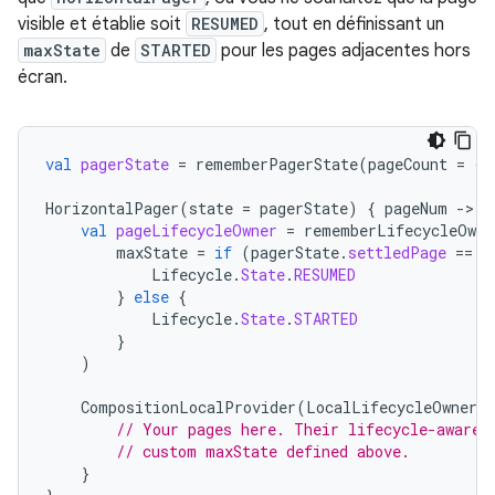
visible et établie soit
RESUMED
, tout en définissant un
maxState
de
STARTED
pour les pages adjacentes hors
écran.
val
pagerState
=
rememberPagerState
(
pageCount
=
{
HorizontalPager
(
state
=
pagerState
)
{
pageNum
-
val
pageLifecycleOwner
=
rememberLifecycleOwne
maxState
=
if
(
pagerState
.
settledPage
==
p
Lifecycle
.
State
.
RESUMED
}
else
{
Lifecycle
.
State
.
STARTED
}
)
CompositionLocalProvider
(
LocalLifecycleOwner
p
// Your pages here. Their lifecycle-aware 
// custom maxState defined above.
}