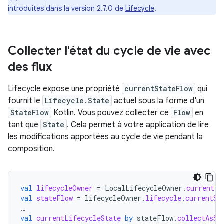
introduites dans la version 2.7.0 de
Lifecycle
.
Collecter l'état du cycle de vie avec
des flux
Lifecycle expose une propriété
currentStateFlow
qui
fournit le
Lifecycle.State
actuel sous la forme d'un
StateFlow
Kotlin. Vous pouvez collecter ce
Flow
en
tant que
State
. Cela permet à votre application de lire
les modifications apportées au cycle de vie pendant la
composition.
val
lifecycleOwner
=
LocalLifecycleOwner
.
current
val
stateFlow
=
lifecycleOwner
.
lifecycle
.
currentSt
…
val
currentLifecycleState
by
stateFlow
.
collectAsSt