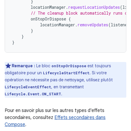
}
locationManager
.
requestLocationUpdates
(
lis
// The cleanup block automatically runs on
onStopOrDispose
{
locationManager
.
removeUpdates
(
listener
}
}
}
Remarque :
Le bloc
est toujours
onStopOrDispose
obligatoire pour un
. Si votre
LifecycleStartEffect
opération ne nécessite pas de nettoyage, utilisez plutôt
, en transmettant
LifecycleEventEffect
.
Lifecycle.Event.ON_START
Pour en savoir plus sur les autres types d'effets
secondaires, consultez
Effets secondaires dans
Compose
.