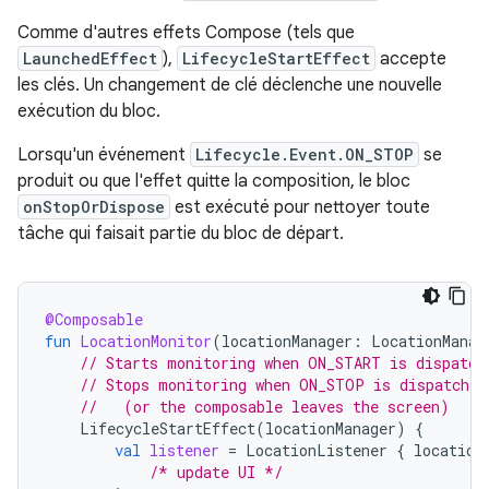
Comme d'autres effets Compose (tels que
LaunchedEffect
),
LifecycleStartEffect
accepte
les clés. Un changement de clé déclenche une nouvelle
exécution du bloc.
Lorsqu'un événement
Lifecycle.Event.ON_STOP
se
produit ou que l'effet quitte la composition, le bloc
onStopOrDispose
est exécuté pour nettoyer toute
tâche qui faisait partie du bloc de départ.
@Composable
fun
LocationMonitor
(
locationManager
:
LocationManag
// Starts monitoring when ON_START is dispatch
// Stops monitoring when ON_STOP is dispatched
//   (or the composable leaves the screen)
LifecycleStartEffect
(
locationManager
)
{
val
listener
=
LocationListener
{
location
/* update UI */