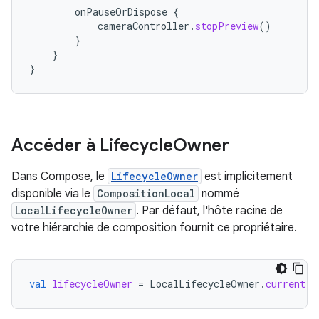
onPauseOrDispose
{
cameraController
.
stopPreview
()
}
}
}
Accéder à Lifecycle
Owner
Dans Compose, le
LifecycleOwner
est implicitement
disponible via le
CompositionLocal
nommé
LocalLifecycleOwner
. Par défaut, l'hôte racine de
votre hiérarchie de composition fournit ce propriétaire.
val
lifecycleOwner
=
LocalLifecycleOwner
.
current