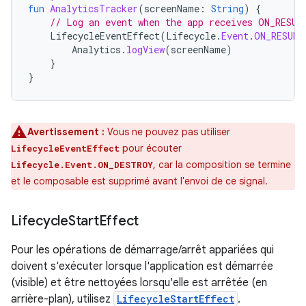
fun
AnalyticsTracker
(
screenName
:
String
)
{
// Log an event when the app receives ON_RESUM
LifecycleEventEffect
(
Lifecycle
.
Event
.
ON_RESUME
Analytics
.
logView
(
screenName
)
}
}
Avertissement :
Vous ne pouvez pas utiliser
pour écouter
LifecycleEventEffect
, car la composition se termine
Lifecycle.Event.ON_DESTROY
et le composable est supprimé avant l'envoi de ce signal.
Lifecycle
Start
Effect
Pour les opérations de démarrage/arrêt appariées qui
doivent s'exécuter lorsque l'application est démarrée
(visible) et être nettoyées lorsqu'elle est arrêtée (en
arrière-plan), utilisez
LifecycleStartEffect
.