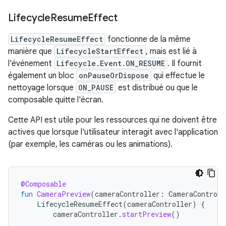
Lifecycle
Resume
Effect
LifecycleResumeEffect
fonctionne de la même
manière que
LifecycleStartEffect
, mais est lié à
l'événement
Lifecycle.Event.ON_RESUME
. Il fournit
également un bloc
onPauseOrDispose
qui effectue le
nettoyage lorsque
ON_PAUSE
est distribué ou que le
composable quitte l'écran.
Cette API est utile pour les ressources qui ne doivent être
actives que lorsque l'utilisateur interagit avec l'application
(par exemple, les caméras ou les animations).
@Composable
fun
CameraPreview
(
cameraController
:
CameraControll
LifecycleResumeEffect
(
cameraController
)
{
cameraController
.
startPreview
()