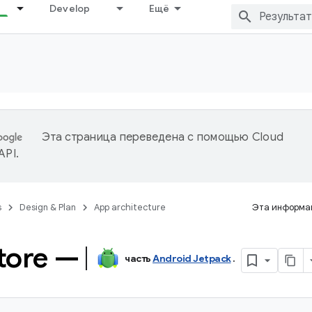
Develop
Ещё
Эта страница переведена с помощью
Cloud
 API
.
s
Design & Plan
App architecture
Эта информац
tore —
часть
Android Jetpack
.