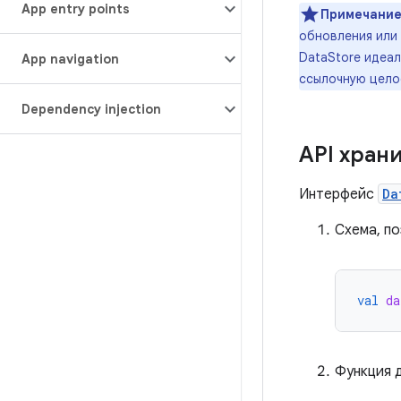
App entry points
Примечание
обновления или
DataStore идеа
App navigation
ссылочную цело
Dependency injection
API хран
Интерфейс
Da
Схема, п
val
da
Функция д