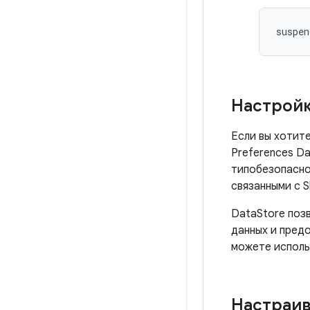
suspen
Настройк
Если вы хотит
Preferences D
типобезопасно
связанными с S
DataStore поз
данных и пред
можете исполь
Настраив