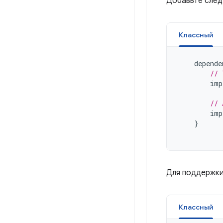
Добавьте след
Классный
depende
// 
imp
// 
imp
}
Для поддержки
Классный