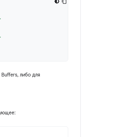
"
"
Buffers, либо для
дующее: