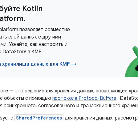
уйте Kotlin
latform.
tiplatform позволяет совместно
ать слой данных с другими
ми. Узнайте, как настроить и
 DataStore в KMP.
а хранилища данных для KMP →
tore — это решение для хранения данных, позволяющее хра
ые объекты с помощью
протокола Protocol Buffers
. DataSt
для асинхронного, согласованного и транзакционного хранен
ьзуете
SharedPreferences
для хранения данных, рассмот