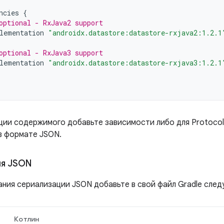
ncies
{
optional - RxJava2 support
lementation
"androidx.datastore:datastore-rxjava2:1.2.1
optional - RxJava3 support
lementation
"androidx.datastore:datastore-rxjava3:1.2.1
ции содержимого добавьте зависимости либо для Protocol 
в формате JSON.
ия JSON
ания сериализации JSON добавьте в свой файл Gradle сле
Котлин