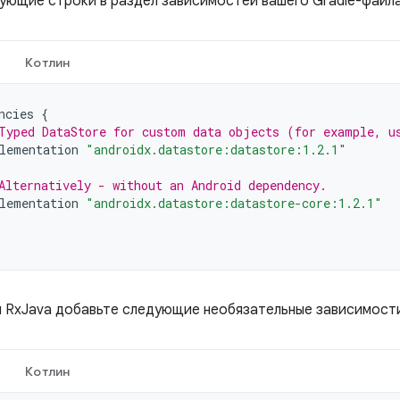
ующие строки в раздел зависимостей вашего Gradle-файла
Котлин
ncies
{
Typed DataStore for custom data objects (for example, u
lementation
"androidx.datastore:datastore:1.2.1"
Alternatively - without an Android dependency.
lementation
"androidx.datastore:datastore-core:1.2.1"
 RxJava добавьте следующие необязательные зависимост
Котлин