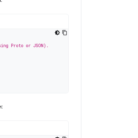
:
sing Proto or JSON).
и: