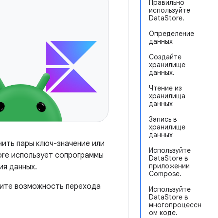
Правильно
используйте
DataStore.
Определение
данных
Создайте
хранилище
данных.
Чтение из
хранилища
данных
Запись в
хранилище
данных
нить пары ключ-значение или
Используйте
ore использует сопрограммы
DataStore в
приложении
ия данных.
Compose.
рите возможность перехода
Используйте
DataStore в
многопроцессн
ом коде.