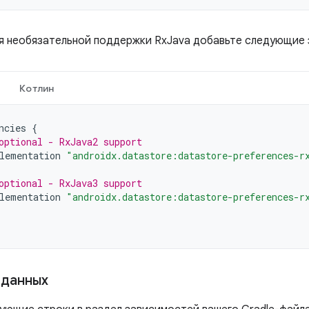
я необязательной поддержки RxJava добавьте следующие 
Котлин
ncies
{
optional - RxJava2 support
lementation
"androidx.datastore:datastore-preferences-r
optional - RxJava3 support
lementation
"androidx.datastore:datastore-preferences-r
 данных