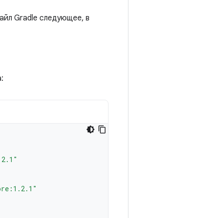
айл Gradle следующее, в
:
.2.1"
ore:1.2.1"