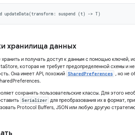
d
updateData
(
transform
:
suspend
(
t
)
-
>
T
)
и хранилища данных
е хранить и получать доступ к данным с помощью ключей, 
ataStore, которая не требует предопределенной схемы и н
сть. Она имеет API, похожий
SharedPreferences
, но не 
haredPreferences.
воляет сохранять пользовательские классы. Для этого не
оставить
Serializer
для преобразования их в формат, при
зовать Protocol Buffers, JSON или любую другую стратеги
ать