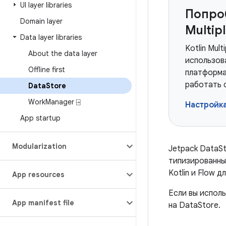
UI layer libraries
Попроб
Domain layer
Multip
Data layer libraries
Kotlin Mul
About the data layer
использов
Offline first
платформа
работать с
Data
Store
Work
Manager ⍈
Настройк
App startup
Modularization
Jetpack DataS
типизированн
Kotlin и Flow 
App resources
Если вы испол
App manifest file
на DataStore.