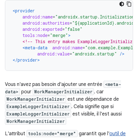
<provider
android:name
=
"androidx.startup.InitializationP
android:authorities
=
"${applicationId}.androidx
android:exported
=
"false"
tools:node
=
"merge"
>
<!-- This entry makes ExampleLoggerInitializer
<meta-data
android:name
=
"com.example.ExampleL
android:value
=
"androidx.startup"
/>
</provider>
Vous n'avez pas besoin d'ajouter une entrée
<meta-
data>
pour
WorkManagerInitializer
. car
WorkManagerInitializer
est une dépendance de
ExampleLoggerInitializer
. Cela signifie que si
ExampleLoggerInitializer
est visible, il l'est aussi
WorkManagerInitializer
L'attribut
tools:node="merge"
garantit que l'
outil de