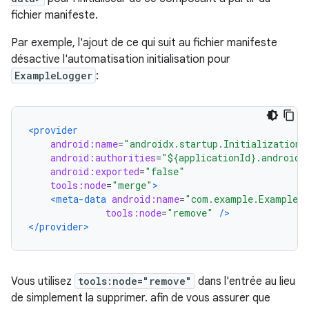
fichier manifeste.
Par exemple, l'ajout de ce qui suit au fichier manifeste
désactive l'automatisation initialisation pour
ExampleLogger
:
<provider
android:name
=
"androidx.startup.InitializationP
android:authorities
=
"${applicationId}.androidx
android:exported
=
"false"
tools:node
=
"merge"
>
<meta-data
android:name
=
"com.example.ExampleLo
tools:node
=
"remove"
/>
</provider>
Vous utilisez
tools:node="remove"
dans l'entrée au lieu
de simplement la supprimer. afin de vous assurer que