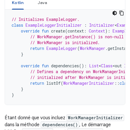
Kotlin
Java
// Initializes ExampleLogger.
class
ExampleLoggerInitializer
:
Initializer
<
Examp
override
fun
 create
(
context
:
Context
):
Example
// WorkManager.getInstance() is non-null o
// WorkManager is initialized.
return
ExampleLogger
(
WorkManager
.
getInstan
}
override
fun
 dependencies
():
List
<
Class
<
out 
In
// Defines a dependency on WorkManagerIniti
// initialized after WorkManager is initial
return
 listOf
(
WorkManagerInitializer
::
clas
}
}
Étant donné que vous incluez
WorkManagerInitializer
dans la méthode
dependencies()
, Le démarrage