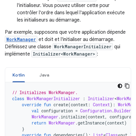
l'initialiseur. Vous pouvez utiliser cette pour
contrôler l'ordre dans lequel l'application exécute
les initialiseurs au démarrage.
Par exemple, supposons que votre application dépende
WorkManager
et doit et l'initialiser au démarrage.
Définissez une classe
WorkManagerInitializer
qui
implémente
Initializer<WorkManager>
:
Kotlin
Java
// Initializes WorkManager.
class
WorkManagerInitializer
:
Initializer
<
WorkMan
override
fun
 create
(
context
:
Context
):
WorkMan
val
 configuration 
=
Configuration
.
Builder
(
WorkManager
.
initialize
(
context
,
 configurat
return
WorkManager
.
getInstance
(
context
)
}
override
fun
 dependencies
():
List
<
Class
<
out 
In