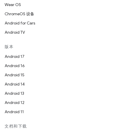
Wear OS
ChromeOS 设备
Android for Cars
Android TV
版本
Android 17
Android 16
Android 15
Android 14
Android 13
Android 12
Android 11
文档和下载