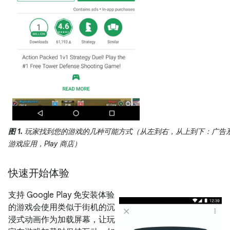
图 1.
玩家找到您的游戏的几种可能方式（从左到右，从上到下：广告系列，Go
游戏应用，Play 商店）
快速开始体验
支持 Google Play 免安装体验
的游戏会使用类似于街机的沉
浸式动画作为加载屏幕，让玩