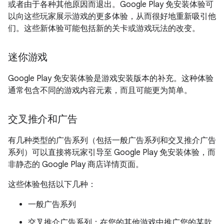
或者由于各种其他原因而退出。Google Play 免安装体验可
以向这些玩家展示游戏的更多体验，从而很好地重新吸引他
们。这些新体验可能包括新的关卡或游戏玩法的改变。
迷你游戏
Google Play 免安装体验是游戏安装版本的补充。这种体验
通常包含不同的游戏内容元素，而且可能更为简单。
交叉推介和广告
有几种类型的广告系列（包括一般广告系列和交叉推介广告
系列）可以直接将玩家引导至 Google Play 免安装体验，而
非静态的 Google Play 商店详情页面。
这些体验包括以下几种：
一般广告系列
交叉推介广告系列：在您的其他游戏中推广您的某款