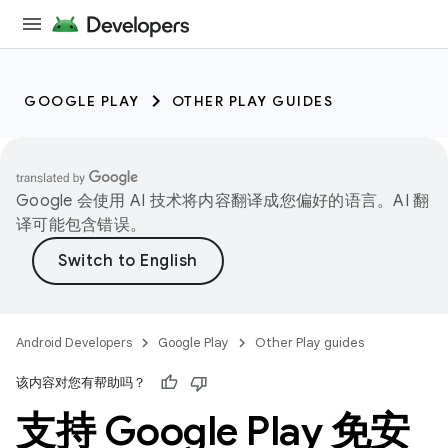
GOOGLE PLAY
OTHER PLAY GUIDES
Google 会使用 AI 技术将内容翻译成您偏好的语言。AI 翻
译可能包含错误。
Android Developers
Google Play
Other Play guides
该内容对您有帮助吗？
支持 Google Play 免安