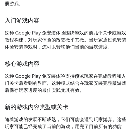
册游戏。
入门游戏内容
这种 Google Play 免安装体验围绕游戏的前几个关卡或游戏
教程构建，对玩家体验的改变微乎其微。当玩家通过免安装
体验安装游戏时，您可以转移他们当前的游戏进度。
核心游戏内容
这种 Google Play 免安装体验支持预览玩家在完成教程和入
门关卡后看到的界面。
这种模式结合在玩家安装完整版游戏
后保存玩家进度的最佳实践尤其有效。
新的游戏内容类型或关卡
随着游戏的发展不断成熟，它们可能会遭到玩家抛弃。这些
玩家可能已经完成了当前的游戏，用完了目前所有的功能，