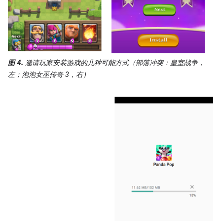
图 4.
邀请玩家安装游戏的几种可能方式（部落冲突：皇室战争，
左；泡泡女巫传奇 3，右）