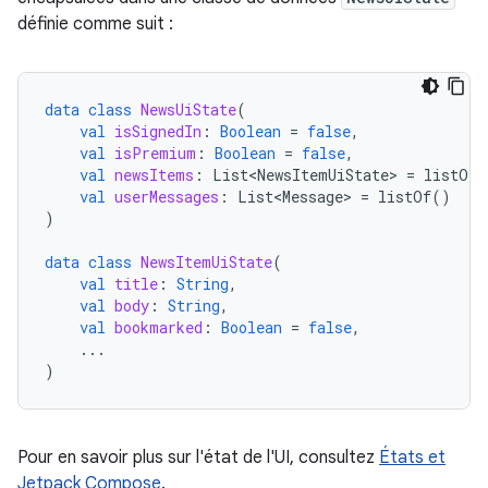
définie comme suit :
data
class
NewsUiState
(
val
isSignedIn
:
Boolean
=
false
,
val
isPremium
:
Boolean
=
false
,
val
newsItems
:
List<NewsItemUiState>
=
listOf
(
val
userMessages
:
List<Message>
=
listOf
()
)
data
class
NewsItemUiState
(
val
title
:
String
,
val
body
:
String
,
val
bookmarked
:
Boolean
=
false
,
...
)
Pour en savoir plus sur l'état de l'UI, consultez
États et
Jetpack Compose
.