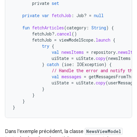
private
set
private
var
fetchJob
:
Job? 
=
null
fun
fetchArticles
(
category
:
String
)
{
fetchJob
?.
cancel
()
fetchJob
=
viewModelScope
.
launch
{
try
{
val
newsItems
=
repository
.
newsIte
uiState
=
uiState
.
copy
(
newsItems
=
}
catch
(
ioe
:
IOException
)
{
// Handle the error and notify the
val
messages
=
getMessagesFromThro
uiState
=
uiState
.
copy
(
userMessage
}
}
}
}
Dans l'exemple précédent, la classe
NewsViewModel