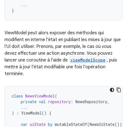
...
}
ViewModel peut alors exposer des méthodes qui
modifient en interne l'état en publiant les mises à jour que
l'UI doit utiliser. Prenons, par exemple, le cas où vous
devez effectuer une action asynchrone. Vous pouvez
lancer une coroutine à l'aide de
viewModelScope
, puis
mettre à jour l'état modifiable une fois l'opération
terminée.
class
NewsViewModel
(
private
val
repository
:
NewsRepository
,
...
)
:
ViewModel
()
{
var
uiState
by
mutableStateOf
(
NewsUiState
())