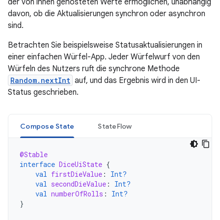
der von ihnen gehosteten Werte ermöglichen, unabhängig
davon, ob die Aktualisierungen synchron oder asynchron
sind.
Betrachten Sie beispielsweise Statusaktualisierungen in
einer einfachen Würfel-App. Jeder Würfelwurf von den
Würfeln des Nutzers ruft die synchrone Methode
Random.nextInt
auf, und das Ergebnis wird in den UI-
Status geschrieben.
Compose State
StateFlow
@Stable
interface
DiceUiState
{
val
firstDieValue
:
Int?
val
secondDieValue
:
Int?
val
numberOfRolls
:
Int?
}