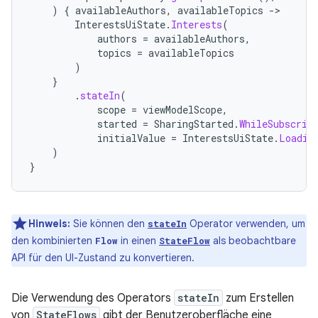
)
{
availableAuthors
,
availableTopics
-
InterestsUiState
.
Interests
(
authors
=
availableAuthors
,
topics
=
availableTopics
)
}
.
stateIn
(
scope
=
viewModelScope
,
started
=
SharingStarted
.
WhileSubscrib
initialValue
=
InterestsUiState
.
Loadin
)
}
Hinweis:
Sie können den
Operator verwenden, um
stateIn
den kombinierten
in einen
als beobachtbare
Flow
StateFlow
API für den UI-Zustand zu konvertieren.
Die Verwendung des Operators
stateIn
zum Erstellen
von
StateFlows
gibt der Benutzeroberfläche eine