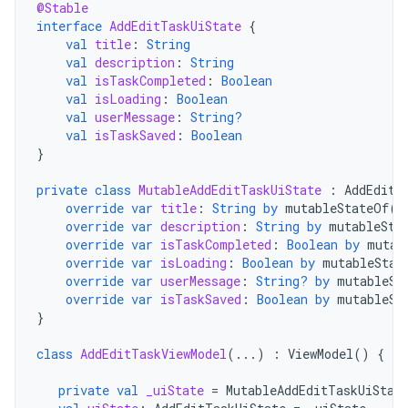
@Stable
interface
AddEditTaskUiState
{
val
title
:
String
val
description
:
String
val
isTaskCompleted
:
Boolean
val
isLoading
:
Boolean
val
userMessage
:
String?
val
isTaskSaved
:
Boolean
}
private
class
MutableAddEditTaskUiState
:
AddEditT
override
var
title
:
String
by
mutableStateOf
(
"
override
var
description
:
String
by
mutableSta
override
var
isTaskCompleted
:
Boolean
by
mutab
override
var
isLoading
:
Boolean
by
mutableStat
override
var
userMessage
:
String?
by
mutableSt
override
var
isTaskSaved
:
Boolean
by
mutableSt
}
class
AddEditTaskViewModel
(...)
:
ViewModel
()
{
private
val
_uiState
=
MutableAddEditTaskUiStat