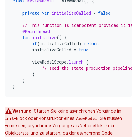
class
MyViewModel
:
ViewModel
()
{
private
var
initializeCalled
=
false
// This function is idempotent provided it is 
@MainThread
fun
initialize
()
{
if
(
initializeCalled
)
return
initializeCalled
=
true
viewModelScope
.
launch
{
// seed the state production pipeline
}
}
}
Warnung:
Starten Sie keine asynchronen Vorgänge im
-Block oder Konstruktor eines
. Sie müssen
init
ViewModel
vermeiden, asynchrone Vorgänge als Nebeneffekte der
Objekterstellung zu starten, da der asynchrone Code