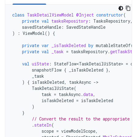
class
TaskDetailViewModel
@Inject
constructor
(
private
val
tasksRepository
:
TasksRepository
,
savedStateHandle
:
SavedStateHandle
)
:
ViewModel
()
{
private
var
_isTaskDeleted
by
mutableStateOf
(
f
private
val
_task
=
tasksRepository
.
getTaskStr
val
uiState
:
StateFlow<TaskDetailUiState>
=
co
snapshotFlow
{
_isTaskDeleted
},
_task
)
{
isTaskDeleted
,
taskAsync
-
TaskDetailUiState
(
task
=
taskAsync
.
data
,
isTaskDeleted
=
isTaskDeleted
)
}
// Convert the result to the appropriate o
.
stateIn
(
scope
=
viewModelScope
,