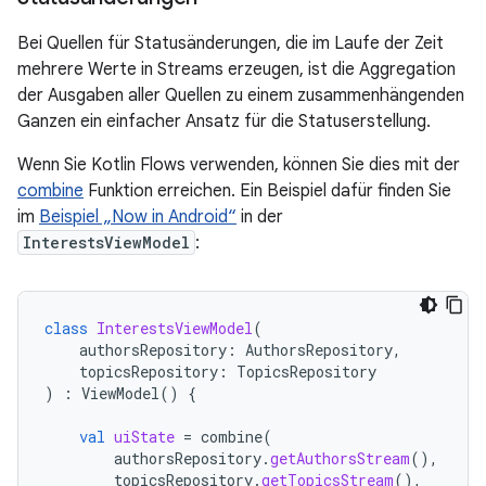
Bei Quellen für Statusänderungen, die im Laufe der Zeit
mehrere Werte in Streams erzeugen, ist die Aggregation
der Ausgaben aller Quellen zu einem zusammenhängenden
Ganzen ein einfacher Ansatz für die Statuserstellung.
Wenn Sie Kotlin Flows verwenden, können Sie dies mit der
combine
Funktion erreichen. Ein Beispiel dafür finden Sie
im
Beispiel „Now in Android“
in der
InterestsViewModel
:
class
InterestsViewModel
(
authorsRepository
:
AuthorsRepository
,
topicsRepository
:
TopicsRepository
)
:
ViewModel
()
{
val
uiState
=
combine
(
authorsRepository
.
getAuthorsStream
(),
topicsRepository
.
getTopicsStream
(),