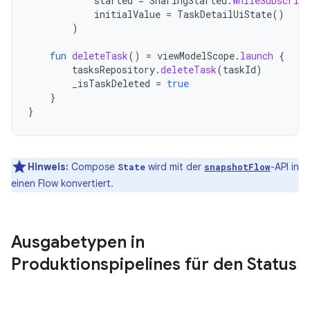
started
=
SharingStarted
.
WhileSubscribe
initialValue
=
TaskDetailUiState
()
)
fun
deleteTask
()
=
viewModelScope
.
launch
{
tasksRepository
.
deleteTask
(
taskId
)
_isTaskDeleted
=
true
}
}
Hinweis:
Compose
wird mit der
-API in
State
snapshotFlow
einen Flow konvertiert.
Ausgabetypen in
Produktionspipelines für den Status