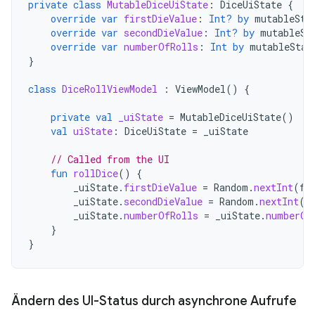
private
class
MutableDiceUiState
:
DiceUiState
{
override
var
firstDieValue
:
Int?
by
mutableSta
override
var
secondDieValue
:
Int?
by
mutableSt
override
var
numberOfRolls
:
Int
by
mutableStat
}
class
DiceRollViewModel
:
ViewModel
()
{
private
val
_uiState
=
MutableDiceUiState
()
val
uiState
:
DiceUiState
=
_uiState
// Called from the UI
fun
rollDice
()
{
_uiState
.
firstDieValue
=
Random
.
nextInt
(
fr
_uiState
.
secondDieValue
=
Random
.
nextInt
(
f
_uiState
.
numberOfRolls
=
_uiState
.
numberOf
}
}
Ändern des UI-Status durch asynchrone Aufrufe