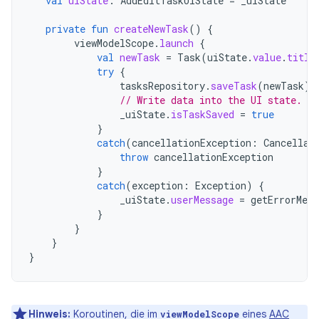
val
uiState
:
AddEditTaskUiState
=
_uiState
private
fun
createNewTask
()
{
viewModelScope
.
launch
{
val
newTask
=
Task
(
uiState
.
value
.
title
try
{
tasksRepository
.
saveTask
(
newTask
)
// Write data into the UI state.
_uiState
.
isTaskSaved
=
true
}
catch
(
cancellationException
:
Cancellat
throw
cancellationException
}
catch
(
exception
:
Exception
)
{
_uiState
.
userMessage
=
getErrorMess
}
}
}
}
Hinweis:
Koroutinen, die im
eines
AAC
viewModelScope