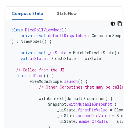
Compose State
StateFlow
class
DiceRollViewModel
(
private
val
defaultDispatcher
:
CoroutineScope
)
:
ViewModel
()
{
private
val
_uiState
=
MutableDiceUiState
()
val
uiState
:
DiceUiState
=
_uiState
// Called from the UI
fun
rollDice
()
{
viewModelScope
.
launch
()
{
// Other Coroutines that may be called
…
withContext
(
defaultDispatcher
)
{
Snapshot
.
withMutableSnapshot
{
_uiState
.
firstDieValue
=
SlowR
_uiState
.
secondDieValue
=
Slow
_uiState
.
numberOfRolls
=
_uiSt
}