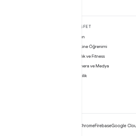
ANDROID HAKKINDA
KEŞFET
DAHA FAZLA
Oyun
Android
Makine Öğrenimi
İşletmeler için Android
Sağlık ve Fitness
Güvenlik
Kamera ve Medya
Kaynak
Gizlilik
Haber
5G
Blog
Podcast'ler
Android
Chrome
Firebase
Google Clou