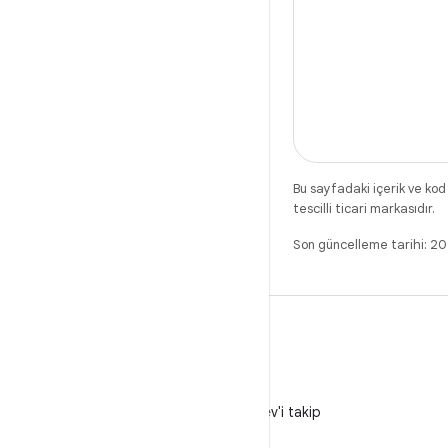
Bu sayfadaki içerik ve kod
tescilli ticari markasıdır.
Son güncelleme tarihi: 
X
X'te @AndroidDev'i takip
edin