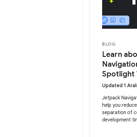
BLOG
Learn abo
Navigatio
Spotlight
Updated 1 Aral
Jetpack Navigati
help you reduce
separation of c
development ti
We're dedicatin
to help you