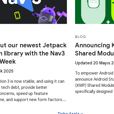
BLOG
ut our newest Jetpack
Announcing K
n library with the Nav3
Shared Modu
 Week
Updated 20 Mayıs 
ık 2025
To empower Android 
announce Android Stu
on 3 is now stable, and using it can
(KMP) Shared Module
 tech debt, provide better
specifically designed
oncerns, speed up feature
single codebase and 
me, and support new form factors.
g a whole week to providing content
expand_more
Daha fazla