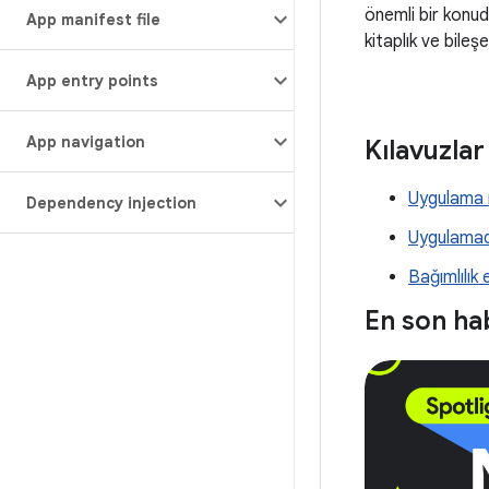
önemli bir konud
App manifest file
kitaplık ve bileş
App entry points
App navigation
Kılavuzlar
Uygulama m
Dependency injection
Uygulama
Bağımlılık 
En son ha