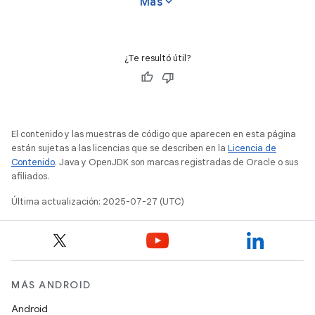
expand_more
Más
¿Te resultó útil?
El contenido y las muestras de código que aparecen en esta página
están sujetas a las licencias que se describen en la
Licencia de
Contenido
. Java y OpenJDK son marcas registradas de Oracle o sus
afiliados.
Última actualización: 2025-07-27 (UTC)
MÁS ANDROID
Android