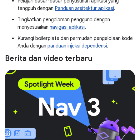
Pelajari dasar-dasar penyusunan aplikasi yang
tangguh dengan
Panduan arsitektur aplikasi
.
Tingkatkan pengalaman pengguna dengan
menyesuaikan
navigasi aplikasi
.
Kurangi boilerplate dan permudah pengelolaan kode
Anda dengan
panduan injeksi dependensi
.
Berita dan video terbaru