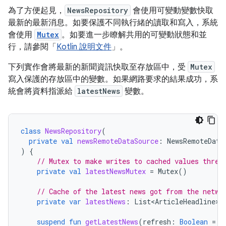
為了方便起見，
NewsRepository
會使用可變動變數快取
最新的最新消息。如要保護不同執行緒的讀取和寫入，系統
會使用
Mutex
。如要進一步瞭解共用的可變動狀態和並
行，請參閱「
Kotlin 說明文件
」。
下列實作會將最新的新聞資訊快取至存放區中，受
Mutex
寫入保護的存放區中的變數。如果網路要求的結果成功，系
統會將資料指派給
latestNews
變數。
class
NewsRepository
(
private
val
newsRemoteDataSource
:
NewsRemoteData
)
{
// Mutex to make writes to cached values threa
private
val
latestNewsMutex
=
Mutex
()
// Cache of the latest news got from the netwo
private
var
latestNews
:
List<ArticleHeadline>
suspend
fun
getLatestNews
(
refresh
:
Boolean
=
f