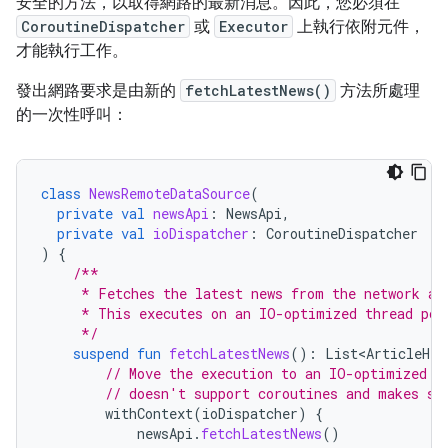
安全的方法，以取得網路的最新消息。因此，您必須在
CoroutineDispatcher
或
Executor
上執行依附元件，
才能執行工作。
發出網路要求是由新的
fetchLatestNews()
方法所處理
的一次性呼叫：
class
NewsRemoteDataSource
(
private
val
newsApi
:
NewsApi
,
private
val
ioDispatcher
:
CoroutineDispatcher
)
{
/**
     * Fetches the latest news from the network an
     * This executes on an IO-optimized thread poo
     */
suspend
fun
fetchLatestNews
():
List<ArticleHea
// Move the execution to an IO-optimized t
// doesn't support coroutines and makes sy
withContext
(
ioDispatcher
)
{
newsApi
.
fetchLatestNews
()