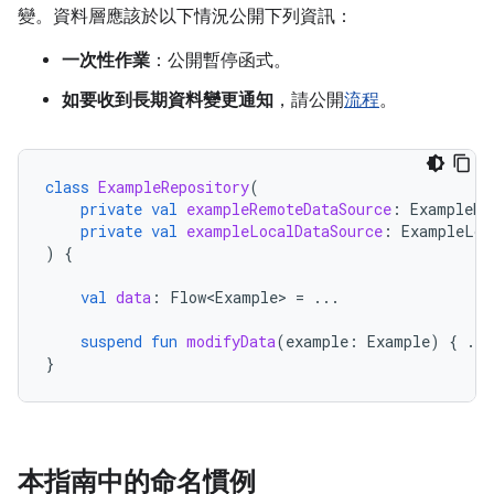
變。資料層應該於以下情況公開下列資訊：
一次性作業
：公開暫停函式。
如要收到長期資料變更通知
，請公開
流程
。
class
ExampleRepository
(
private
val
exampleRemoteDataSource
:
ExampleRe
private
val
exampleLocalDataSource
:
ExampleLoc
)
{
val
data
:
Flow<Example>
=
...
suspend
fun
modifyData
(
example
:
Example
)
{
...
}
本指南中的命名慣例