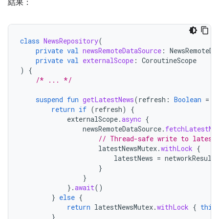
結果：
class
NewsRepository
(
private
val
newsRemoteDataSource
:
NewsRemoteDa
private
val
externalScope
:
CoroutineScope
)
{
/* ... */
suspend
fun
getLatestNews
(
refresh
:
Boolean
=
f
return
if
(
refresh
)
{
externalScope
.
async
{
newsRemoteDataSource
.
fetchLatestNe
// Thread-safe write to latest
latestNewsMutex
.
withLock
{
latestNews
=
networkResult
}
}
}.
await
()
}
else
{
return
latestNewsMutex
.
withLock
{
this
}