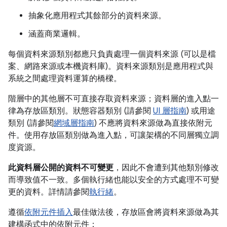
抽象化應用程式其餘部分的資料來源。
涵蓋商業邏輯。
每個資料來源類別都應只負責處理一個資料來源 (可以是檔
案、網路來源或本機資料庫)。資料來源類別是應用程式與
系統之間處理資料運算的橋樑。
階層中的其他層不可直接存取資料來源；資料層的進入點一
律為存放區類別。狀態容器類別 (請參閱
UI 層指南
) 或用途
類別 (請參閱
網域層指南
) 不應將資料來源做為直接依附元
件。使用存放區類別做為進入點，可讓架構的不同層獨立調
度資源。
此資料層公開的資料不可變更
，因此不會遭到其他類別修改
而導致值不一致。多個執行緒也能以安全的方式處理不可變
更的資料。詳情請參閱
執行緒
。
遵循
依附元件插入
最佳做法後，存放區會將資料來源做為其
建構函式中的依附元件：