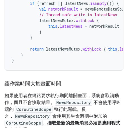
if
(
refresh
||
latestNews
.
isEmpty
())
{
val
networkResult
=
newsRemoteDataSour
// Thread-safe write to latestNews
latestNewsMutex
.
withLock
{
this
.
latestNews
=
networkResult
}
}
return
latestNewsMutex
.
withLock
{
this
.
lat
}
}
讓作業時間大於畫面時間
如果使用者在網路要求執行期間離開畫面，系統會取消動
作，而且不會快取結果。
NewsRepository
不會使用呼叫
端的
CoroutineScope
執行此邏輯。反
之，
NewsRepository
會使用其生命週期中附加的
CoroutineScope
。
擷取最新的最新消息必須是應用程式