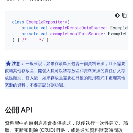
class
ExampleRepository
(
private
val
exampleRemoteDataSource
:
ExampleRe
private
val
exampleLocalDataSource
:
ExampleLoc
)
{
/* ... */
}
注意：
一般來說，如果存放區只包含一個資料來源，且不需要
依賴其他存放區，開發人員可以將存放區和資料來源的責任併入存
放區類別。併入後，如果存放區需要在日後的應用程式中處理其他
來源的資料，不要忘記分割功能。
公開 API
資料層中的類別通常會提供函式，以便執行一次性建立、讀
取、更新和刪除 (CRUD) 呼叫，或是通知資料隨著時間改