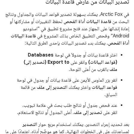
تصدير البيانات من عارض قاعدة البيانات
في Arctic Fox، يمكنك بسهولة تصدير قواعد البيانات والجداول ونتائج
البحث من
قاعدة البيانات أداة الفحص
لحفظ التغييرات أو مشاركتها أو
إعادة إنشائها على الجهاز عند فتح مشروع تطبيق في "استوديو
Android" وفحص التطبيق الخاص بذلك المشروع في
قاعدة البيانات
أداة الفحص
، يمكنك بدء تصدير البيانات بإحدى الطرق التالية:
اختَر قاعدة بيانات أو جدولاً في لوحة
Databases
(قواعد البيانات)
وانقر على
Export to (تصدير إلى)
ملف
بالقرب من أعلى اللوحة.
انقر بزر الماوس الأيمن على قاعدة بيانات أو جدول في لوحة
قواعد البيانات
واختَر يمكنك
التصدير إلى ملف
من قائمة
السياق.
عند فحص جدول أو نتائج طلب بحث في علامة تبويب،
انقر على
تصدير إلى ملف
. أعلى الجدول أو نتائج الاستعلام.
بعد تحديد إجراء التصدير، يمكنك استخدام مربع حوار
التصدير
لمساعدتك على في الخطوات النهائية، كما هو موضّح أدناه. اعتمادًا على ما