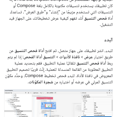
كان تطبيقك يستخدم تنسيقات مكتوبة بالكامل بلغة Compose أو
التنسيقات التي تستخدم مزيجًا من "إنشاء" و"طرق العرض"، تساعدك
أداة
فحص التنسيق
أنك تفهم كيفية عرض تخطيطاتك على الجهاز قيد
التشغيل.
البدء
للبدء، انشر تطبيقك على جهاز متصل، ثم افتح
أداة فحص التنسيق
عن
طريق اختيار
عرض
>
نافذة الأدوات
>
التنسيق أداة الفحص
: إذا لم يتم
ربط
أداة فحص التنسيق
تلقائيًا عملية التطبيق، فقم بتحديد عملية
التطبيق المطلوبة من القائمة المنسدلة للعملية. إِنْتَ قريبًا تصميم التطبيق
المعروض في نافذة الأداة. للبدء فحص تخطيط Compose، وحدِّد مكوّن
التنسيق المرئي في عرضه أو اختياره من
شجرة المكوّنات
.