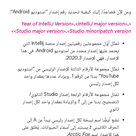
ومن الآن فصاعدًا، إليك كيفية تحديد رقم إصدار "استوديو Android":
.
<IntelliJ major version>
.
<Year of IntelliJ Version>
<Studio major version>
.
<Studio minor/patch version>
تمثّل أوّل مجموعتَين رقميتَين إصدار منصة IntellIj التي
يعتمد عليها إصدار محدد من استوديو Android. في هذا
الإصدار، فهي الإصدار
2020.3
.
تمثّل مجموعة الأرقام الثالثة الإصدار الرئيسي من "استوديو
YouTube" بدءًا من الرقم
1
. ويزداد عددها بمقدار واحد
لكل إصدار رئيسي
تمثل مجموعة الأرقام الرابعة إصدار Studio الثانوي/
التصحيح، بدءًا من إلى
1
والزيادة بمقدار واحد لكل إصدار
ثانوي
نضع أيضًا اسم نسخة لكل إصدار رئيسي يبدأ من A إلى
الحرف اللاتيني z يستنِد إلى أسماء الحيوانات. يُطلق على
هذا الإصدار اسم
Arctic Fox
.