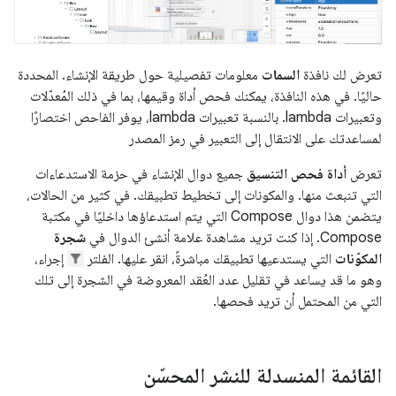
تعرض لك نافذة
السمات
معلومات تفصيلية حول طريقة الإنشاء. المحددة
حاليًا. في هذه النافذة، يمكنك فحص أداة وقيمها، بما في ذلك المُعدّلات
وتعبيرات lambda. بالنسبة تعبيرات lambda، يوفر الفاحص اختصارًا
لمساعدتك على الانتقال إلى التعبير في رمز المصدر
تعرض
أداة فحص التنسيق
جميع دوال الإنشاء في حزمة الاستدعاءات
التي تنبعث منها. والمكونات إلى تخطيط تطبيقك. في كثير من الحالات،
يتضمن هذا دوال Compose التي يتم استدعاؤها داخليًا في مكتبة
Compose. إذا كنت تريد مشاهدة علامة أنشئ الدوال في
شجرة
المكوّنات
التي يستدعيها تطبيقك مباشرةً، انقر عليها. الفلتر
إجراء،
وهو ما قد يساعد في تقليل عدد العُقد المعروضة في الشجرة إلى تلك
التي من المحتمل أن تريد فحصها.
القائمة المنسدلة للنشر المحسّن