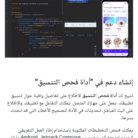
إنشاء دعم في "أداة فحص التنسيق"
تتيح لك
أداة فحص التنسيق
الاطّلاع على تفاصيل وافية حول تنسيق
تطبيقك. يعمل على جهازك المتصل. يمكنك التفاعل مع تطبيقك والاطّلاع
على البث المباشر. تحديثات في الأداة لتصحيح الأخطاء التي قد تحدث
بسرعة.
يمكنك فحص التخطيطات المكتوبة باستخدام إطار العمل التعريفي
الجديد لواجهة المستخدم من Android، Jetpack Compose ما إذا