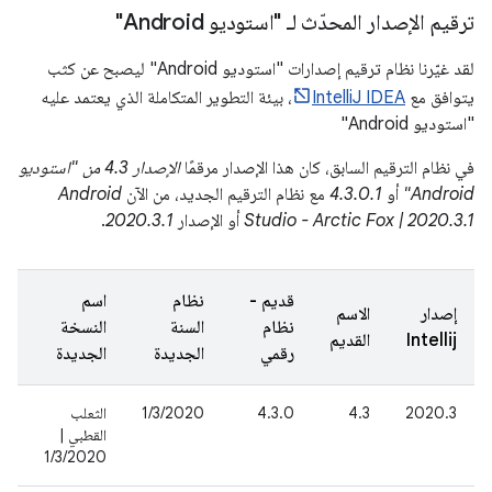
ترقيم الإصدار المحدّث لـ "استوديو Android"
لقد غيّرنا نظام ترقيم إصدارات "استوديو Android" ليصبح عن كثب
يتوافق مع
IntelliJ IDEA
، بيئة التطوير المتكاملة الذي يعتمد عليه
"استوديو Android"
في نظام الترقيم السابق، كان هذا الإصدار مرقمًا
الإصدار 4.3 من "استوديو
Android"
أو
4.3.0.1
مع نظام الترقيم الجديد، من الآن
Android
Studio - Arctic Fox | 2020.3.1
أو الإصدار
2020.3.1
.
قديم -
نظام
اسم
إصدار
الاسم
نظام
السنة
النسخة
Intellij
القديم
رقمي
الجديدة
الجديدة
2020.3
4.3
4.3.0
1/3/2020
الثعلب
القطبي |
1/3/2020