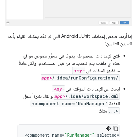
إذا أردت فحص إعدادات Android JUnit التي لم تعُد يمكنك القيام بأحد
الأمرين التاليين:
فتح الإعدادات المحفوظة يدويًا في محرِّر نصوص مواقع
هذه أي ملفات يتم تحديدها من قبل المستخدم، ولكن عادةً
ما تظهر الملفات في
<my-
app>
/.idea/runConfigurations/
ابحث عن الإعدادات المؤقتة في
<my-
/.idea/workspace.xml
app>
وإلقاء نظرة أسفل
العقدة
<component name="RunManager"
...>
مثلاً:
<
component
name
=
"RunManager"
selected
=
"Gradle