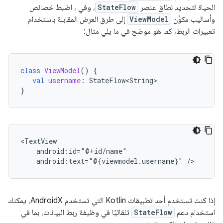
الحياة لتحديد نطاق عنصر
StateFlow
، وفي ، اضبط خصائص
وأساليب مكوِّن
ViewModel
إلى طرق العرض المقابلة باستخدام
تعبيرات الربط، كما هو موضح في ما يلي مثال:
class
ViewModel
()
{
val
username
:
StateFlow<String>
}
android:text="@{viewmodel.username}"
إذا كنت تستخدم أحد تطبيقات Kotlin التي تستخدم AndroidX، يمكنك
استخدام دعم
StateFlow
تلقائيًا في وظيفة ربط البيانات، بما في