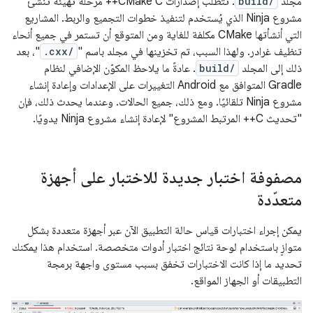
مجلد
build/
. تتطلب إصدارات CMake C++ مرحلة تهيئة تنشئ
مشروع Ninja الذي يُستخدم لتنفيذ خطوات التجميع والربط. المشاريع
التي أنشأتها CMake مكلفة للغاية ومن المتوقع أن تستمر في جميع أنحاء
تنظيف غرادر. ولهذا السبب، تم تخزينها في مجلد باسم "
.cxx/
"، بعد
ذلك إلى المجلد
build/
. عادةً ما يلاحظ المكوّن الإضافي لنظام
Gradle المتوافق مع Android التغييرات على الإعدادات وإعادة إنشاء
مشروع Ninja تلقائيًا. ومع ذلك، جميع الحالات. وعندما يحدث ذلك، فإن
"تحديث C++ المرتبط المشروع" لإعادة إنشاء مشروع Ninja يدويًا.
مصفوفة اختبار جديدة للاختبار على أجهزة
متعدّدة
يمكن إجراء اختبارات قياس حالة التطبيق الآن عبر أجهزة متعددة بشكل
متوازٍ باستخدام لوحة نتائج اختبار أدوات متخصصة. استخدام هذا يمكنك
تحديد ما إذا كانت الاختبارات تخفق بسبب مستوى واجهة برمجة
التطبيقات أو الجهاز المواقع.