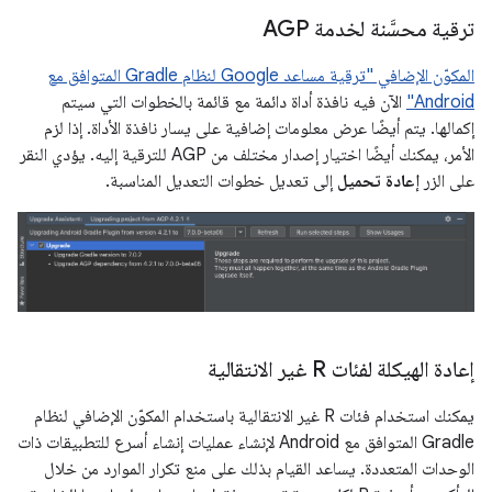
ترقية محسَّنة لخدمة AGP
المكوّن الإضافي "ترقية مساعد Google لنظام Gradle المتوافق مع
Android"
الآن فيه نافذة أداة دائمة مع قائمة بالخطوات التي سيتم
إكمالها. يتم أيضًا عرض معلومات إضافية على يسار نافذة الأداة. إذا لزم
الأمر، يمكنك أيضًا اختيار إصدار مختلف من AGP للترقية إليه. يؤدي النقر
على الزر
إعادة تحميل
إلى تعديل خطوات التعديل المناسبة.
إعادة الهيكلة لفئات R غير الانتقالية
يمكنك استخدام فئات R غير الانتقالية باستخدام المكوّن الإضافي لنظام
Gradle المتوافق مع Android لإنشاء عمليات إنشاء أسرع للتطبيقات ذات
الوحدات المتعددة. يساعد القيام بذلك على منع تكرار الموارد من خلال