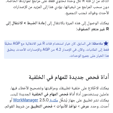
التأكد من أن فئة R لكل وحدة تحتوي فقط على مراجع لمواردها الخاصة،
دون سحب المراجع من تبعياتها. يؤدي هذا إلى المزيد من الإصدارات
الأحدث وفوائد تجنب التجميع.
يمكنك الوصول إلى هذه الميزة بالانتقال إلى
إعادة الضبط > الانتقال إلى
R غير متعدٍ الصفوف
:
ملاحظة:
في السابق، كان خيار استخدام فئات R غير الانتقالية مع AGP مطبقًا
فقط إلى المكتبات. والآن، في الإصدار 4.2 من AGP والإصدارات الأحدث، ينطبق
هذا الخيار على جميع الوحدات.
أداة فحص جديدة للمهام في الخلفية
يمكنك الاطّلاع على خلفية تطبيقك ومراقبتها وتصحيح الأخطاء فيها.
عاملين يستخدمون أداة
أداة فحص المهام في الخلفية
الجديدة للبدء،
يمكنك نشر تطبيق على جهاز يُشغِّل
مكتبة WorkManager
2.5.0 أو
أحدث، وحدد
عرض
>
نوافذ الأدوات
>
فحص التطبيق
من شريط القوائم.