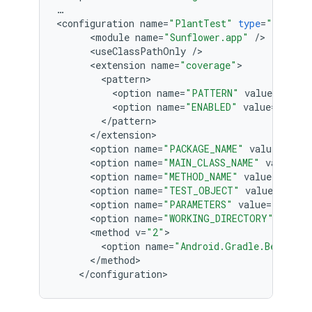
…
<
configuration
name
=
"PlantTest"
type
=
"Android
<
module
name
=
"Sunflower.app"
/
<
useClassPathOnly
/
<
extension
name
=
"coverage"
<
pattern
<
option
name
=
"PATTERN"
value
=
"com.g
<
option
name
=
"ENABLED"
value
=
"true"
<
/
pattern
<
/
extension
<
option
name
=
"PACKAGE_NAME"
value
=
"com.
<
option
name
=
"MAIN_CLASS_NAME"
value
=
"c
<
option
name
=
"METHOD_NAME"
value
=
""
/
<
option
name
=
"TEST_OBJECT"
value
=
"clas
<
option
name
=
"PARAMETERS"
value
=
""
/
<
option
name
=
"WORKING_DIRECTORY"
value
<
method
v
=
"2"
<
option
name
=
"Android.Gradle.BeforeRu
<
/
method
<
/
configuration