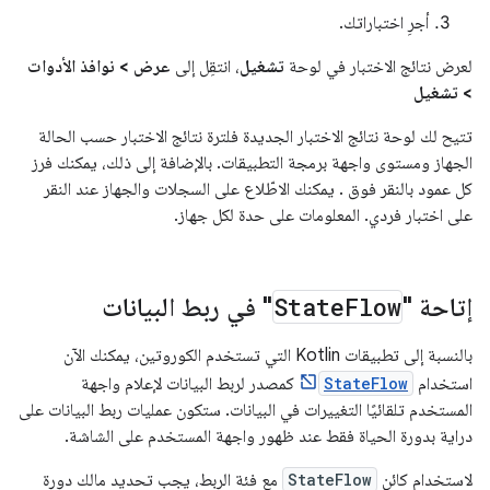
أجرِ اختباراتك.
لعرض نتائج الاختبار في لوحة
تشغيل
، انتقِل إلى
عرض > نوافذ الأدوات
> تشغيل
تتيح لك لوحة نتائج الاختبار الجديدة فلترة نتائج الاختبار حسب الحالة
الجهاز ومستوى واجهة برمجة التطبيقات. بالإضافة إلى ذلك، يمكنك فرز
كل عمود بالنقر فوق . يمكنك الاطّلاع على السجلات والجهاز عند النقر
على اختبار فردي. المعلومات على حدة لكل جهاز.
إتاحة "
Flow
State
" في ربط البيانات
بالنسبة إلى تطبيقات Kotlin التي تستخدم الكوروتين، يمكنك الآن
استخدام
StateFlow
كمصدر لربط البيانات لإعلام واجهة
المستخدم تلقائيًا التغييرات في البيانات. ستكون عمليات ربط البيانات على
دراية بدورة الحياة فقط عند ظهور واجهة المستخدم على الشاشة.
لاستخدام كائن
StateFlow
مع فئة الربط، يجب تحديد مالك دورة