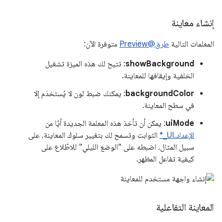
إنشاء معاينة
المعلمات التالية
طرق@Preview
متوفرة الآن:
showBackground
: تتيح لك هذه الميزة تشغيل
الخلفية وإيقافها للمعاينة.
backgroundColor
: يمكنك ضبط لون لا يُستخدَم إلا
في سطح المعاينة.
uiMode
: يمكن أن تأخذ هذه المعلمة الجديدة أيًا من
الإعداد.UI_*
الثوابت وتسمح لك بتغيير سلوك المعاينة، على
سبيل المثال، اضبطه على "الوضع الليلي" للاطّلاع على
كيفية تفاعل المظهر.
المعاينة التفاعلية