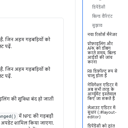
डिपेंडेंसी
बिल्ड वैरिएंट
सुझाव
नया रिसोर्स मैनेजर
ा है. जिन अहम गड़बड़ियों को
प्रोफ़ाइलिंग और
 पढ़ें.
APK को डीबग
करते समय, बिल्ड
आईडी की जांच
करना
ा है. जिन अहम गड़बड़ियों को
R8 डिफ़ॉल्ट रूप से
चालू होता है
 पढ़ें.
नेविगेशन एडिटर में
अब सभी तरह के
आर्ग्युमेंट इस्तेमाल
किए जा सकते हैं
इलिंग की सुविधा बंद हो जाती
लेआउट एडिटर में
सुधार {:#layout-
anged()
में NPE की गड़बड़ी
editor}
एक अपडेट शामिल किया जाएगा.
डिपेंडेंसी को तुरंत