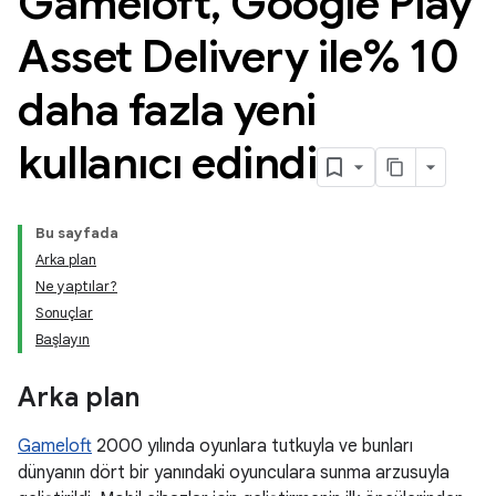
Gameloft
,
Google Play
Asset Delivery ile% 10
daha fazla yeni
kullanıcı edindi
Bu sayfada
Arka plan
Ne yaptılar?
Sonuçlar
Başlayın
Arka plan
Gameloft
2000 yılında oyunlara tutkuyla ve bunları
dünyanın dört bir yanındaki oyunculara sunma arzusuyla