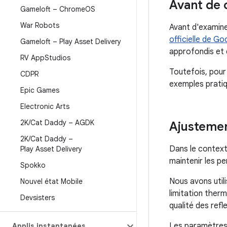
Avant de
Gameloft – Chrome
OS
War Robots
Avant d'examiner
officielle de Go
Gameloft – Play Asset Delivery
approfondis et d
RV App
Studios
Toutefois, pour
CDPR
exemples pratiq
Epic Games
Electronic Arts
2K
/
Cat Daddy – AGDK
Ajusteme
2K
/
Cat Daddy –
Dans le context
Play Asset Delivery
maintenir les p
Spokko
Nous avons util
Nouvel état Mobile
limitation therm
Devsisters
qualité des refl
Les paramètres 
Applis instantanées