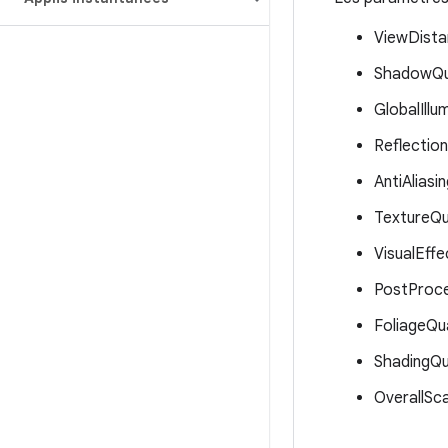
ViewDista
ShadowQu
GlobalIllu
Reflection
AntiAliasi
TextureQu
VisualEffe
PostProce
FoliageQua
ShadingQu
OverallSca