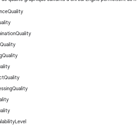
nceQuality
ality
minationQuality
Quality
ngQuality
ality
ctQuality
ssingQuality
lity
ality
labilityLevel