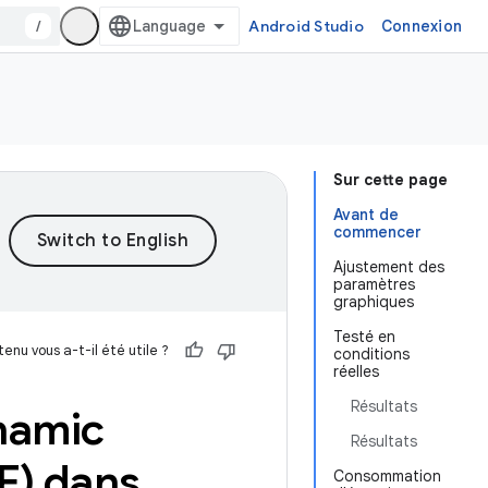
/
Android Studio
Connexion
Sur cette page
Avant de
commencer
Ajustement des
paramètres
graphiques
Testé en
enu vous a-t-il été utile ?
conditions
réelles
Résultats
namic
Résultats
F) dans
Consommation