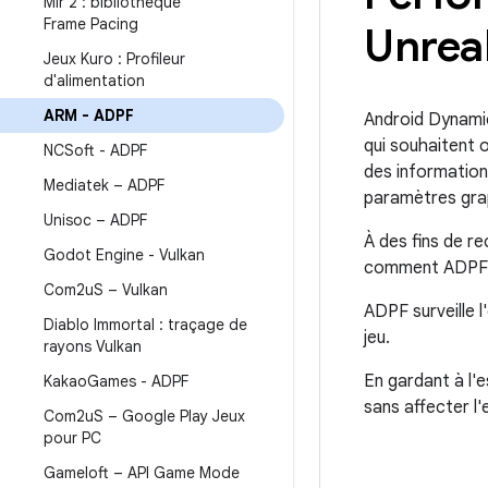
Mir 2 : bibliothèque
Frame Pacing
Unrea
Jeux Kuro : Profileur
d'alimentation
ARM - ADPF
Android Dynami
qui souhaitent 
NCSoft - ADPF
des informations
Mediatek – ADPF
paramètres grap
Unisoc – ADPF
À des fins de r
Godot Engine - Vulkan
comment ADPF es
Com2u
S – Vulkan
ADPF surveille 
Diablo Immortal : traçage de
jeu.
rayons Vulkan
En gardant à l'e
Kakao
Games - ADPF
sans affecter l
Com2u
S – Google Play Jeux
pour PC
Gameloft – API Game Mode