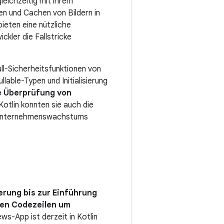
gleichzeitig mit ihrem
n und Cachen von Bildern in
ieten eine nützliche
kler die Fallstricke
ll-Sicherheitsfunktionen von
llable-Typen und Initialisierung
ie Überprüfung von
Kotlin konnten sie auch die
s Unternehmenswachstums
erung bis zur Einführung
ten Codezeilen um
ews-App ist derzeit in Kotlin