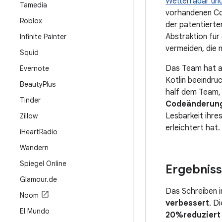
Wetterradar und
Tamedia
vorhandenen Cod
Roblox
der patentierte
Abstraktion für
Infinite Painter
vermeiden, die 
Squid
Das Team hat au
Evernote
Kotlin beeindruc
Beauty
Plus
half dem Team, 
Tinder
Codeänderun
Lesbarkeit ihr
Zillow
erleichtert hat.
i
Heart
Radio
Wandern
Spiegel Online
Ergebnis
Glamour
.
de
Das Schreiben i
Noom
verbessert
. D
El Mundo
20%reduziert