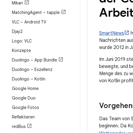
Mikan
Arbei
Matching
Agent – tapple
VLC – Android TV
Djay2
SmartNews
h
Nachrichten aus
Logo: VLC
wurde 2012 in J
Konzepte
Im Juni 2019 ste
Duolingo – App Bundle
bewegte, und bes
Duolingo – Exzellenz
Menge des zu wa
Duolingo – Kotlin
von Kotlin profi
Google Home
Google Duo
Vorgehen
Google Fotos
Reflektieren
Das Team von Sm
beginnen. Da Ko
red
Bus