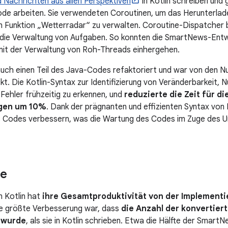
 Nachrichten aus allen Perspektiven
in Kotlin schreiben und 
e arbeiten. Sie verwendeten Coroutinen, um das Herunterlade
n Funktion „Wetterradar“ zu verwalten. Coroutine-Dispatcher b
 die Verwaltung von Aufgaben. So konnten die SmartNews-Entwic
mit der Verwaltung von Roh-Threads einhergehen.
ch einen Teil des Java-Codes refaktoriert und war von den Nu
kt. Die Kotlin-Syntax zur Identifizierung von Veränderbarkeit, Nu
Fehler frühzeitig zu erkennen, und
reduzierte die Zeit für d
gen um 10%
. Dank der prägnanten und effizienten Syntax von 
es Codes verbessern, was die Wartung des Codes im Zuge de
se
n Kotlin hat
ihre Gesamtproduktivität von der Implementi
ie größte Verbesserung war, dass
die Anzahl der konvertier
 wurde
, als sie in Kotlin schrieben. Etwa die Hälfte der SmartN