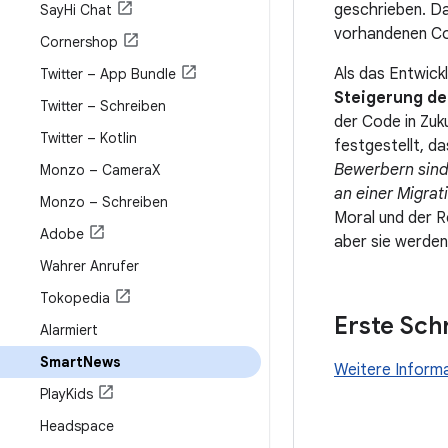
geschrieben. Das
Say
Hi Chat
vorhandenen Cod
Cornershop
Als das Entwick
Twitter – App Bundle
Steigerung de
Twitter – Schreiben
der Code in Zuk
Twitter – Kotlin
festgestellt, d
Bewerbern sind:
Monzo – Camera
X
an einer Migrat
Monzo – Schreiben
Moral und der R
Adobe
aber sie werden
Wahrer Anrufer
Tokopedia
Erste Schr
Alarmiert
Smart
News
Weitere Informa
Play
Kids
Headspace