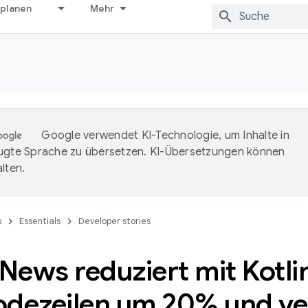
 planen
Mehr
Google verwendet KI-Technologie, um Inhalte in
ugte Sprache zu übersetzen. KI-Übersetzungen können
lten.
s
Essentials
Developer stories
News reduziert mit Kotli
odezeilen um 20% und ve