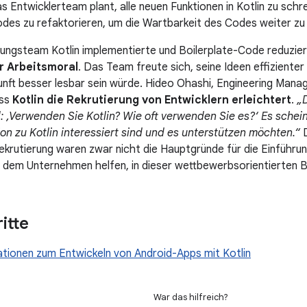
 Entwicklerteam plant, alle neuen Funktionen in Kotlin zu schre
es zu refaktorieren, um die Wartbarkeit des Codes weiter zu
lungsteam Kotlin implementierte und Boilerplate-Code reduzier
r Arbeitsmoral
. Das Team freute sich, seine Ideen effiziente
unft besser lesbar sein würde. Hideo Ohashi, Engineering Man
ass
Kotlin die Rekrutierung von Entwicklern erleichtert
.
„
 ‚Verwenden Sie Kotlin? Wie oft verwenden Sie es?‘ Es scheint
ion zu Kotlin interessiert sind und es unterstützen möchten.“
D
ekrutierung waren zwar nicht die Hauptgründe für die Einführu
 dem Unternehmen helfen, in dieser wettbewerbsorientierten 
itte
tionen zum Entwickeln von Android-Apps mit Kotlin
War das hilfreich?