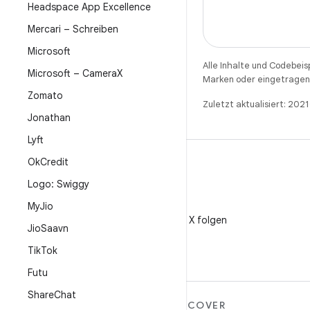
Headspace App Excellence
Mercari – Schreiben
Microsoft
Alle Inhalte und Codebeis
Microsoft – Camera
X
Marken oder eingetragene
Zomato
Zuletzt aktualisiert: 202
Jonathan
Lyft
Ok
Credit
Logo: Swiggy
My
Jio
X
@AndroidDev auf X folgen
Jio
Saavn
Tik
Tok
Futu
Share
Chat
MEHR ZU ANDROID
DISCOVER