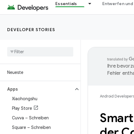
Essentials
Entwerfen und
DEVELOPER STORIES
Ihre bevorz
Neueste
Fehler entha
Apps
Android Developer
Xiaohongshu
Play Store
Smart
Cuvva – Schreiben
Square – Schreiben
der C