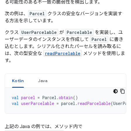
る可能性のある不一致の脆弱性を検出します。
次の例は、
Parcel
クラスの安全なバージョンを実装す
る方法を示しています。
クラス
UserParcelable
が
Parcelable
を実装し、ユ
ーザーデータのインスタンスを作成して
Parcel
に書き
込むとします。シリアル化されたパーセルを読み取るに
は、次の型安全な
readParcelable
メソッドを使用しま
す。
Kotlin
Java
val
parcel
=
Parcel
.
obtain
()
val
userParcelable
=
parcel
.
readParcelable
(
UserPar
上記の Java の例では、メソッド内で