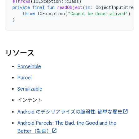
@Throws
(
IOException
::
class
)
private
final
fun
readObject
(
in
:
ObjectInputStream
throw
IOException
(
"Cannot be deserialized"
)
}
リソース
Parcelable
Parcel
Serializable
インテント
Android のデシリアライズの脆弱性: 簡単な歴史
Android Parcels: The Bad, the Good and the
Better（動画）