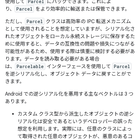
使用して
Parcel
にパックできます。これによ
り、
Parcel
をより効率的に輸送または保管できます。
ただし、
Parcel
クラスは高効率の IPC 転送メカニズム
として使用されることを想定していますが、シリアル化さ
れたオブジェクトをローカル永続ストレージに保存するた
めに使用すると、データの互換性の問題や損失につながる
可能性があるため、使用する際は慎重に検討する必要があ
ります。データを読み取る必要がある場合
は、
Parcelable
インターフェースを使用して
Parcel
を逆シリアル化し、オブジェクト データに戻すことがで
きます。
Android での逆シリアル化を悪用する主なベクトルは 3 つ
あります。
カスタム クラス型から派生したオブジェクトの逆シ
リアル化は安全であるというデベロッパーの誤った
想定を利用します。実際には、任意のクラスによっ
て取得された任意のオブジェクトが、悪意のあるコ