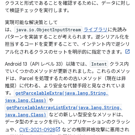
クラスと形式であることを確認するために、データに対し
て検証チェックを実行します。
実現可能な解決策として
は、
java.io.ObjectInputStream
ライブラリ
に先読み
パターンを実装することが考えられます。逆シリアル化を
担当するコードを変更することで、インテント内で逆シリ
アル化されるクラスのセットを明示的に指定できます。
Android 13（API レベル 33）以降では、
Intent
クラス内
でいくつかのメソッドが更新されました。これらのメソッ
ドは、Parcel を処理するための古いメソッド（現在は非
推奨）に代わる、より安全な代替手段と見なされていま
す。
getParcelableExtra(java.lang.String,
java.lang.Class)
や
getParcelableArrayListExtra(java.lang.String,
java.lang.Class)
などの新しい型安全なメソッドは、
データ型のチェックを行い、アプリケーションのクラッシ
ュや、
CVE-2021-0928
などの権限昇格攻撃に悪用され