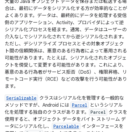
大量の Java オブジェクト データを保存または転送する場
合は、最初にデータをシリアル化する方が効率的なことが
よくあります。データは、最終的にデータを処理する受信
側のアプリケーション、Activity、プロバイダによって逆
シリアル化プロセスを経ます。通常、データはユーザーの
介入なしでシリアル化されてから逆シリアル化されます。
ただし、デシリアライズ プロセスとその対象オブジェク
ト間の信頼関係は、悪意のある行為者によって悪用される
可能性があります。たとえば、シリアル化されたオブジェ
クトを傍受して変更する可能性があります。これにより、
悪意のある行為者がサービス拒否（DoS）、権限昇格、リ
モートコード実行（RCE）などの攻撃を行う可能性があり
ます。
Serializable
クラスはシリアル化を管理する一般的な
メソッドですが、Android には
Parcel
というシリアル
化を処理する独自のクラスがあります。
Parcel
クラスを
使用すると、オブジェクト データをバイト ストリーム デ
ータにシリアル化し、
Parcelable
インターフェースを