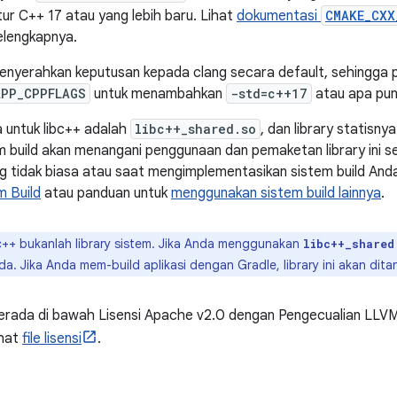
ur C++ 17 atau yang lebih baru. Lihat
dokumentasi
CMAKE_CXX
selengkapnya.
menyerahkan keputusan kepada clang secara default, sehingga 
APP_CPPFLAGS
untuk menambahkan
-std=c++17
atau apa pun
 untuk libc++ adalah
libc++_shared.so
, dan library statisny
m build akan menangani penggunaan dan pemaketan library ini 
g tidak biasa atau saat mengimplementasikan sistem build Anda 
m Build
atau panduan untuk
menggunakan sistem build lainnya
.
c++ bukanlah library sistem. Jika Anda menggunakan
libc++_shared
da. Jika Anda mem-build aplikasi dengan Gradle, library ini akan dit
erada di bawah Lisensi Apache v2.0 dengan Pengecualian LLVM
ihat
file lisensi
.