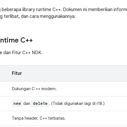
eberapa library runtime C++. Dokumen ini memberikan informasi
g terlibat, dan cara menggunakannya.
untime C++
e dan Fitur C++ NDK.
Fitur
Dukungan C ++ modern.
new
delete
dan
. (Tidak digunakan lagi di r18.)
Tanpa header, C++ terbatas.