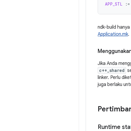
APP_STL
:=
ndk-build hanya
Application.mk
.
Menggunakan 
Jika Anda mengg
c++_shared
se
linker. Perlu di
juga berlaku unt
Pertimba
Runtime sta