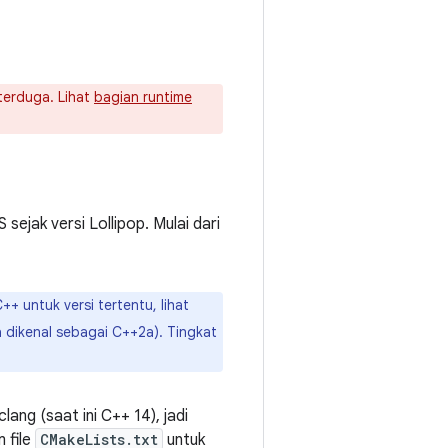
terduga. Lihat
bagian runtime
sejak versi Lollipop. Mulai dari
++ untuk versi tertentu, lihat
 dikenal sebagai C++2a). Tingkat
.
ang (saat ini C++ 14), jadi
 file
CMakeLists.txt
untuk