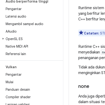
Audio berperforma tinggi
Runtime siste
Pengantar
yang berfitur l
Latensi audio
C++ berfitur len
Mengambil sampel audio
AAudio
Catatan:
STL
Open
SL ES
Native MIDI API
Runtime C++ sis
menyediakan
n
Referensi lain
penanganan pen
Vulkan
Tidak ada dukun
menginginkan ST
Pengantar
Mulai
none
Panduan desain
Anda juga diper
Compiler shader
dalam situasi t
Lapisan validasi