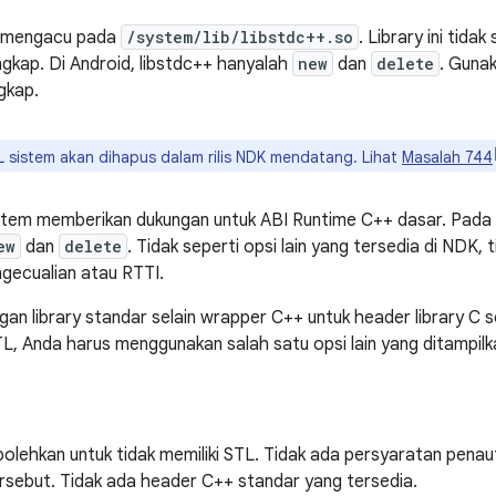
m mengacu pada
/system/lib/libstdc++.so
. Library ini tid
engkap. Di Android, libstdc++ hanyalah
new
dan
delete
. Gunak
gkap.
 sistem akan dihapus dalam rilis NDK mendatang. Lihat
Masalah 744
tem memberikan dukungan untuk ABI Runtime C++ dasar. Pada da
ew
dan
delete
. Tidak seperti opsi lain yang tersedia di NDK,
gecualian atau RTTI.
gan library standar selain wrapper C++ untuk header library C 
L, Anda harus menggunakan salah satu opsi lain yang ditampilka
bolehkan untuk tidak memiliki STL. Tidak ada persyaratan penau
ersebut. Tidak ada header C++ standar yang tersedia.