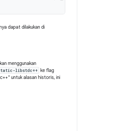
nya dapat dilakukan di
 akan menggunakan
static-libstdc++
ke flag
+" untuk alasan historis, ini