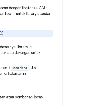
ak sama dengan libstdc++ GNU
an libc++ untuk library standar
.
sarnya, library ini
 tidak ada dukungan untuk
seperti
<cstdio>
. Jika
n di halaman ini.
tan atau pemberian lisensi