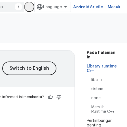
/
Android Studio
Masuk
Pada halaman
ini
Library runtime
C++
libc++
sistem
 informasi ini membantu?
none
Memilih
Runtime C++
Pertimbangan
penting