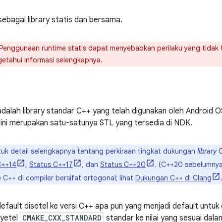
sebagai library statis dan bersama.
Penggunaan runtime statis dapat menyebabkan perilaku yang tidak 
etahui informasi selengkapnya.
dalah library standar C++ yang telah digunakan oleh Android OS 
y ini merupakan satu-satunya STL yang tersedia di NDK.
uk detail selengkapnya tentang perkiraan tingkat dukungan
library
C
C++14
,
Status C++17
, dan
Status C++20
. (C++20 sebelumnya
a
C++ di compiler bersifat ortogonal; lihat
Dukungan C++ di Clang
ault disetel ke versi C++ apa pun yang menjadi default untuk cl
yetel
CMAKE_CXX_STANDARD
standar ke nilai yang sesuai dalam