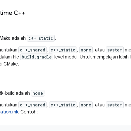
ntime C++
CMake adalah
c++_static
.
nentukan
c++_shared
,
c++_static
,
none
, atau
system
men
dalam file
build.gradle
level modul. Untuk mempelajari lebih l
di CMake.
dk-build adalah
none
.
nentukan
c++_shared
,
c++_static
,
none
, atau
system
men
cation.mk
. Contoh: