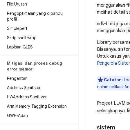
File Urutan
menggunakan fit
melihat detail 
Pengoptimalan yang dipandu
profil
ndk-build juga 
Simpleperf
menggunakan
Skrip shell wrap
Library bersama
Lapisan GLES
Biasanya, siste
Untuk kasus yan
Pengelola Siste
Mitigasi dan proses debug
error memori
Pengantar
Catatan:
lib
dalam aplikasi An
Address Sanitizer
HWAddress Sanitizer
Project LLVM b
Arm Memory Tagging Extension
selengkapnya, l
GWP-ASan
sistem