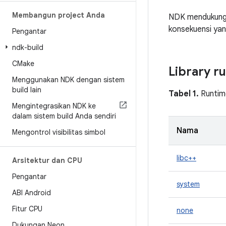
Membangun project Anda
NDK mendukung b
konsekuensi yan
Pengantar
ndk-build
CMake
Library r
Menggunakan NDK dengan sistem
build lain
Tabel 1.
Runtim
Mengintegrasikan NDK ke
dalam sistem build Anda sendiri
Nama
Mengontrol visibilitas simbol
libc++
Arsitektur dan CPU
Pengantar
system
ABI Android
Fitur CPU
none
Dukungan Neon