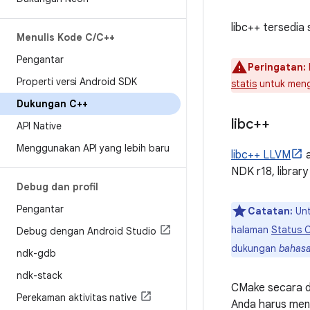
libc++ tersedia 
Menulis Kode C
/
C++
Pengantar
Peringatan:
Properti versi Android SDK
statis
untuk meng
Dukungan C++
libc++
API Native
Menggunakan API yang lebih baru
libc++ LLVM
a
NDK r18, librar
Debug dan profil
Pengantar
Catatan:
Unt
halaman
Status 
Debug dengan Android Studio
dukungan
bahas
ndk-gdb
ndk-stack
CMake secara def
Perekaman aktivitas native
Anda harus men