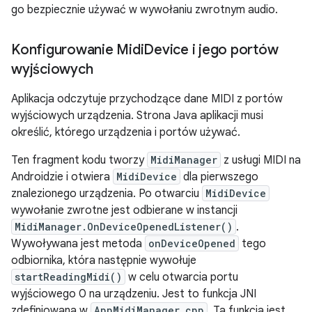
go bezpiecznie używać w wywołaniu zwrotnym audio.
Konfigurowanie Midi
Device i jego portów
wyjściowych
Aplikacja odczytuje przychodzące dane MIDI z portów
wyjściowych urządzenia. Strona Java aplikacji musi
określić, którego urządzenia i portów używać.
Ten fragment kodu tworzy
MidiManager
z usługi MIDI na
Androidzie i otwiera
MidiDevice
dla pierwszego
znalezionego urządzenia. Po otwarciu
MidiDevice
wywołanie zwrotne jest odbierane w instancji
MidiManager.OnDeviceOpenedListener()
.
Wywoływana jest metoda
onDeviceOpened
tego
odbiornika, która następnie wywołuje
startReadingMidi()
w celu otwarcia portu
wyjściowego 0 na urządzeniu. Jest to funkcja JNI
zdefiniowana w
AppMidiManager.cpp
. Ta funkcja jest