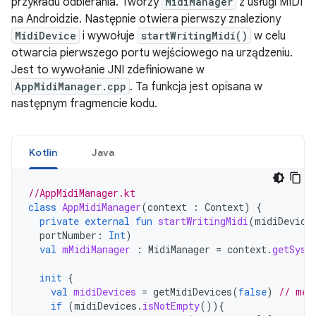
przykładu odbierania. Tworzy
MidiManager
z usługi MIDI
na Androidzie. Następnie otwiera pierwszy znaleziony
MidiDevice
i wywołuje
startWritingMidi()
w celu
otwarcia pierwszego portu wejściowego na urządzeniu.
Jest to wywołanie JNI zdefiniowane w
AppMidiManager.cpp
. Ta funkcja jest opisana w
następnym fragmencie kodu.
Kotlin
Java
//AppMidiManager.kt
class
AppMidiManager
(
context
:
Context
)
{
private
external
fun
startWritingMidi
(
midiDevice
portNumber
:
Int
)
val
mMidiManager
:
MidiManager
=
context
.
getSyst
init
{
val
midiDevices
=
getMidiDevices
(
false
)
// met
if
(
midiDevices
.
isNotEmpty
()){