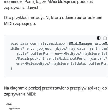
momencie. Pamiętaj, że AMidi blokuje się podczas
zapisywania danych.
Oto przykład metody JNI, która odbiera bufor poleceń
MIDI i zapisuje go:
void Java_com_nativemidiapp_TBMidiManager_writeMidi
JNIEnv* env, jobject, jbyteArray data, jint numByt
   jbyte* bufferPtr = env->GetByteArrayElements(da
   AMidiInputPort_send(sMidiInputPort, (uint8_t*)b
   env->ReleaseByteArrayElements(data, bufferPtr, 
Na diagramie poniżej przedstawiono przepływ aplikacji do
zapisywania MIDI: