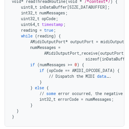
void
*
readThreadRoutine
(
void
*
/*context*/
)
{
uint8_t
inDataBuffer
[
SIZE_DATABUFFER
]
;
int32_t
numMessages
;
uint32_t
opCode
;
uint64_t
timestamp
;
reading
=
true
;
while
(
reading
)
{
AMidiOutputPort
*
outputPort
=
midiOutputPo
numMessages
=
AMidiOutputPort_receive
(
outputPort
,
sizeof
(
inDataBuffe
if
(
numMessages
>
=
0
)
{
if
(
opCode
==
AMIDI_OPCODE_DATA
)
{
//
Dispatch
the
MIDI
data
…
.
}
}
else
{
//
some
error
occurred
,
the
negative
n
int32_t
errorCode
=
numMessages
;
}
}
}