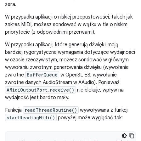
zera.
W przypadku aplikacji o niskiej przepustowości, takich jak
zakres MIDI, możesz sondować w wątku w tle o niskim
priorytecie (z odpowiednimi przerwami).
W przypadku aplikacji, które generują dźwięk i mają
bardziej rygorystyczne wymagania dotyczące wydajności
w czasie rzeczywistym, możesz sondować w głównym
wywołaniu zwrotnym generowania dźwięku (wywołanie
zwrotne
BufferQueue
w OpenSL ES, wywołanie
zwrotne danych AudioStream w AAudio). Ponieważ
AMidiOutputPort_receive()
nie blokuje, wpływ na
wydajność jest bardzo mały.
Funkcja
readThreadRoutine()
wywoływana z funkcji
startReadingMidi()
powyżej może wyglądać tak: