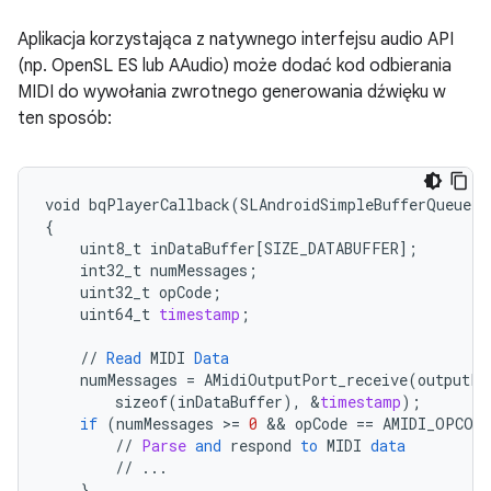
Aplikacja korzystająca z natywnego interfejsu audio API
(np. OpenSL ES lub AAudio) może dodać kod odbierania
MIDI do wywołania zwrotnego generowania dźwięku w
ten sposób:
void
bqPlayerCallback
(
SLAndroidSimpleBufferQueueIt
{
uint8_t
inDataBuffer
[
SIZE_DATABUFFER
]
;
int32_t
numMessages
;
uint32_t
opCode
;
uint64_t
timestamp
;
//
Read
MIDI
Data
numMessages
=
AMidiOutputPort_receive
(
outputPo
sizeof
(
inDataBuffer
),
&
timestamp
);
if
(
numMessages
>
=
0
 && 
opCode
==
AMIDI_OPCODE
//
Parse
and
respond
to
MIDI
data
//
...
}