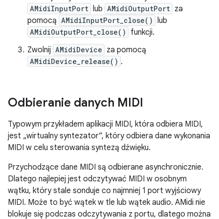
AMidiInputPort
lub
AMidiOutputPort
za
pomocą
AMidiInputPort_close()
lub
AMidiOutputPort_close()
funkcji.
Zwolnij
AMidiDevice
za pomocą
AMidiDevice_release()
.
Odbieranie danych MIDI
Typowym przykładem aplikacji MIDI, która odbiera MIDI,
jest „wirtualny syntezator”, który odbiera dane wykonania
MIDI w celu sterowania syntezą dźwięku.
Przychodzące dane MIDI są odbierane asynchronicznie.
Dlatego najlepiej jest odczytywać MIDI w osobnym
wątku, który stale sonduje co najmniej 1 port wyjściowy
MIDI. Może to być wątek w tle lub wątek audio. AMidi nie
blokuje się podczas odczytywania z portu, dlatego można