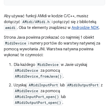
Aby używać funkcji AMidi w kodzie C/C++, musisz
dołączyć
AMidi/AMidi.h
i połączyć się z biblioteką
amidi
. Oba te elementy znajdziesz w
Androidzie NDK
.
Strona Java powinna przekazać co najmniej 1 obiekt
MidiDevice
i numery portów do warstwy natywnej za
pomocą wywołania JNI. Warstwa natywna powinna
wykonać te czynności:
Dla każdego
MidiDevice
w Javie uzyskaj
AMidiDevice
za pomocą
AMidiDevice_fromJava()
.
Uzyskaj
AMidiInputPort
lub
AMidiOutputPort
z
AMidiDevice
za pomocą
AMidiInputPort_open()
lub
AMidiOutputPort_open()
.