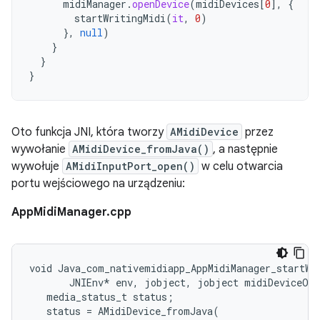
midiManager
.
openDevice
(
midiDevices
[
0
]
,
{
startWritingMidi
(
it
,
0
)
},
null
)
}
}
}
Oto funkcja JNI, która tworzy
AMidiDevice
przez
wywołanie
AMidiDevice_fromJava()
, a następnie
wywołuje
AMidiInputPort_open()
w celu otwarcia
portu wejściowego na urządzeniu:
AppMidiManager.cpp
void Java_com_nativemidiapp_AppMidiManager_startWri
       JNIEnv* env, jobject, jobject midiDeviceObj
   media_status_t status;

   status = AMidiDevice_fromJava(
