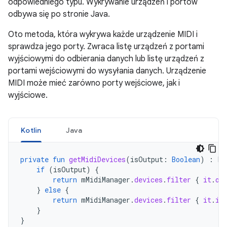
odpowiedniego typu. Wykrywanie urządzeń i portów
odbywa się po stronie Java.
Oto metoda, która wykrywa każde urządzenie MIDI i
sprawdza jego porty. Zwraca listę urządzeń z portami
wyjściowymi do odbierania danych lub listę urządzeń z
portami wejściowymi do wysyłania danych. Urządzenie
MIDI może mieć zarówno porty wejściowe, jak i
wyjściowe.
Kotlin
Java
private
fun
getMidiDevices
(
isOutput
:
Boolean
)
:
Li
if
(
isOutput
)
{
return
mMidiManager
.
devices
.
filter
{
it
.
ou
}
else
{
return
mMidiManager
.
devices
.
filter
{
it
.
in
}
}