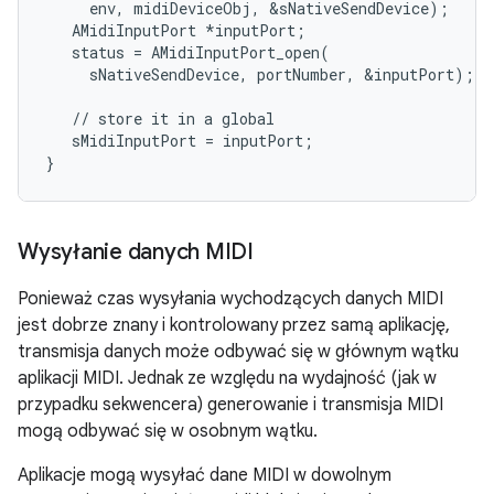
     env, midiDeviceObj, &sNativeSendDevice);

   AMidiInputPort *inputPort;

   status = AMidiInputPort_open(

     sNativeSendDevice, portNumber, &inputPort);

   // store it in a global

   sMidiInputPort = inputPort;

Wysyłanie danych MIDI
Ponieważ czas wysyłania wychodzących danych MIDI
jest dobrze znany i kontrolowany przez samą aplikację,
transmisja danych może odbywać się w głównym wątku
aplikacji MIDI. Jednak ze względu na wydajność (jak w
przypadku sekwencera) generowanie i transmisja MIDI
mogą odbywać się w osobnym wątku.
Aplikacje mogą wysyłać dane MIDI w dowolnym