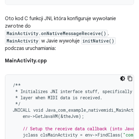
Oto kod C funkcji JNI, która konfiguruje wywołanie
zwrotne do
MainActivity.onNativeMessageReceive()
.
MainActivity
w Javie wywołuje
initNative()
podczas uruchamiania:
MainActivity.cpp
/**
*
Initializes
JNI
interface
stuff
,
specifically
t
*
layer
when
MIDI
data
is
received
.
*/
JNICALL
void
Java_com_example_nativemidi_MainActiv
env
-
>
GetJavaVM
(
&
theJvm
);
// Setup the receive data callback (into Java)
jclass
clsMainActivity
=
env
-
>
FindClass
(
"com/e