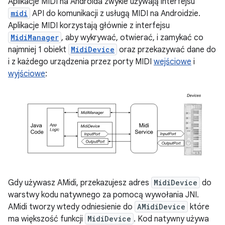
Aplikacje MIDI na Androida zwykle używają interfejsu
midi
API do komunikacji z usługą MIDI na Androidzie.
Aplikacje MIDI korzystają głównie z interfejsu
MidiManager
, aby wykrywać, otwierać, i zamykać co
najmniej 1 obiekt
MidiDevice
oraz przekazywać dane do
i z każdego urządzenia przez porty MIDI
wejściowe
i
wyjściowe
:
Gdy używasz AMidi, przekazujesz adres
MidiDevice
do
warstwy kodu natywnego za pomocą wywołania JNI.
AMidi tworzy wtedy odniesienie do
AMidiDevice
które
ma większość funkcji
MidiDevice
. Kod natywny używa