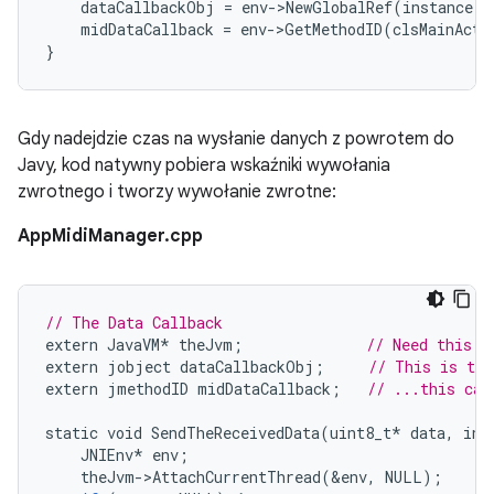
dataCallbackObj
=
env
-
>
NewGlobalRef
(
instance
);
midDataCallback
=
env
-
>
GetMethodID
(
clsMainActi
}
Gdy nadejdzie czas na wysłanie danych z powrotem do
Javy, kod natywny pobiera wskaźniki wywołania
zwrotnego i tworzy wywołanie zwrotne:
AppMidiManager.cpp
// The Data Callback
extern
JavaVM
*
theJvm
;
// Need this f
extern
jobject
dataCallbackObj
;
// This is the
extern
jmethodID
midDataCallback
;
// ...this cal
static
void
SendTheReceivedData
(
uint8_t
*
data
,
int
JNIEnv
*
env
;
theJvm
-
>
AttachCurrentThread
(
&
env
,
NULL
);