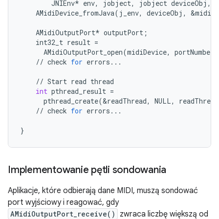
JNIEnv
*
env
,
jobject
,
jobject
deviceObj
,
AMidiDevice_fromJava
(
j_env
,
deviceObj
,
&
midiDe
AMidiOutputPort
*
outputPort
;
int32_t
result
=
AMidiOutputPort_open
(
midiDevice
,
portNumber
,
//
check
for
errors
...
//
Start
read
thread
int
pthread_result
=
pthread_create
(
&
readThread
,
NULL
,
readThread
//
check
for
errors
...
}
Implementowanie pętli sondowania
Aplikacje, które odbierają dane MIDI, muszą sondować
port wyjściowy i reagować, gdy
AMidiOutputPort_receive()
zwraca liczbę większą od