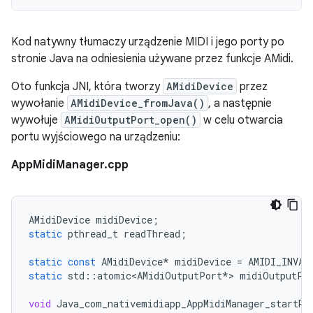
Kod natywny tłumaczy urządzenie MIDI i jego porty po
stronie Java na odniesienia używane przez funkcje AMidi.
Oto funkcja JNI, która tworzy
AMidiDevice
przez
wywołanie
AMidiDevice_fromJava()
, a następnie
wywołuje
AMidiOutputPort_open()
w celu otwarcia
portu wyjściowego na urządzeniu:
AppMidiManager.cpp
AMidiDevice
midiDevice
;
static
pthread_t
readThread
;
static
const
AMidiDevice
*
midiDevice
=
AMIDI_INVAL
static
std
::
atomic<AMidiOutputPort
*
>
midiOutputPo
void
Java_com_nativemidiapp_AppMidiManager_startRe