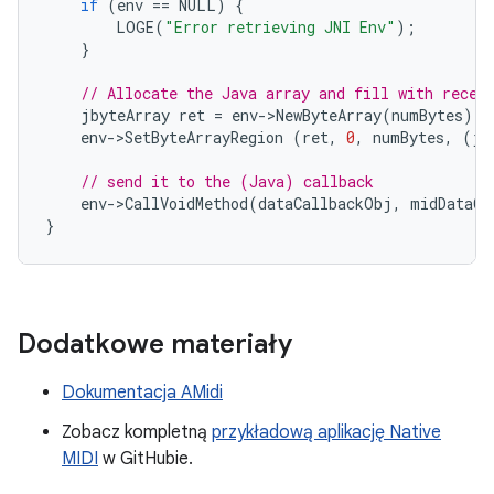
if
(
env
==
NULL
)
{
LOGE
(
"Error retrieving JNI Env"
);
}
// Allocate the Java array and fill with recei
jbyteArray
ret
=
env
-
>
NewByteArray
(
numBytes
);
env
-
>
SetByteArrayRegion
(
ret
,
0
,
numBytes
,
(
jb
// send it to the (Java) callback
env
-
>
CallVoidMethod
(
dataCallbackObj
,
midDataCa
}
Dodatkowe materiały
Dokumentacja AMidi
Zobacz kompletną
przykładową aplikację Native
MIDI
w GitHubie.