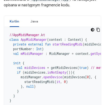
opisana w następnym fragmencie kodu.
Kotlin
Java
//AppMidiManager.kt
class
AppMidiManager
(
context
:
Context
)
{
private
external
fun
startReadingMidi
(
midiDevice
portNumber
:
Int
)
val
mMidiManager
:
MidiManager
=
context
.
getSyst
init
{
val
midiDevices
=
getMidiDevices
(
true
)
// meth
if
(
midiDevices
.
isNotEmpty
()){
midiManager
.
openDevice
(
midiDevices
[
0
]
,
{
startReadingMidi
(
it
,
0
)
},
null
)
}
}
}