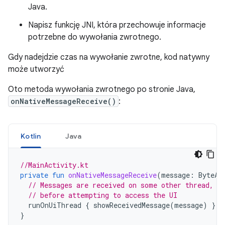
Java.
Napisz funkcję JNI, która przechowuje informacje
potrzebne do wywołania zwrotnego.
Gdy nadejdzie czas na wywołanie zwrotne, kod natywny
może utworzyć
Oto metoda wywołania zwrotnego po stronie Java,
onNativeMessageReceive()
:
Kotlin
Java
//MainActivity.kt
private
fun
onNativeMessageReceive
(
message
:
ByteAr
// Messages are received on some other thread, s
// before attempting to access the UI
runOnUiThread
{
showReceivedMessage
(
message
)
}
}