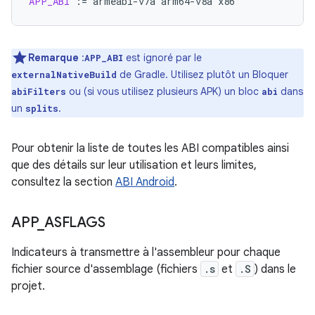
APP_ABI
:=
armeabi-v7a
arm64-v8a
Remarque
:
est ignoré par le
APP_ABI
de Gradle. Utilisez plutôt un Bloquer
externalNativeBuild
ou (si vous utilisez plusieurs APK) un bloc
dans
abiFilters
abi
un
.
splits
Pour obtenir la liste de toutes les ABI compatibles ainsi
que des détails sur leur utilisation et leurs limites,
consultez la section
ABI Android
.
APP
_
ASFLAGS
Indicateurs à transmettre à l'assembleur pour chaque
fichier source d'assemblage (fichiers
.s
et
.S
) dans le
projet.