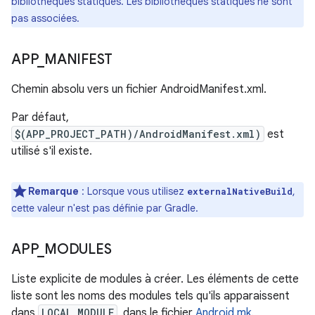
bibliothèques statiques. Les bibliothèques statiques ne sont
pas associées.
APP
_
MANIFEST
Chemin absolu vers un fichier AndroidManifest.xml.
Par défaut,
$(APP_PROJECT_PATH)/AndroidManifest.xml)
est
utilisé s'il existe.
Remarque
: Lorsque vous utilisez
,
externalNativeBuild
cette valeur n'est pas définie par Gradle.
APP
_
MODULES
Liste explicite de modules à créer. Les éléments de cette
liste sont les noms des modules tels qu'ils apparaissent
dans
LOCAL_MODULE
, dans le fichier
Android.mk
.