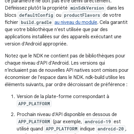
ce paramètre ne doit pas être défini directement.
Définissez plutôt la propriété
minSdkVersion
dans les
blocs
defaultConfig
ou
productFlavors
de votre
fichier
build.gradle
au niveau du module
. Cela garantit
que votre bibliothèque n'est utilisée que par des
applications installées sur des appareils exécutant une
version d'Android appropriée.
Notez que le NDK ne contient pas de bibliothèques pour
chaque niveau d'API d'Android. Les versions qui
n'incluaient pas de nouvelles API natives sont omises pour
économiser de l'espace dans le NDK. ndk-build utilise les
éléments suivants, par ordre décroissant de préférence :
Version de la plate-forme correspondant à
APP_PLATFORM
Prochain niveau d'API disponible en dessous de
APP_PLATFORM
(par exemple,
android-19
est
utilisé quand
APP_PLATFORM
indique
android-20
,