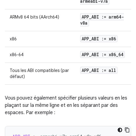
armeabi-v7a
APP
_
ABI := arm64-
ARMv8 64 bits (AArch64)
v8a
APP
_
ABI := x86
x86
APP
_
ABI := x86
_
64
x86-64
APP
_
ABI := all
Tous les ABI compatibles (par
défaut)
Vous pouvez également spécifier plusieurs valeurs en les
plaçant sur la même ligne et en les séparant par des
espaces. Par exemple :