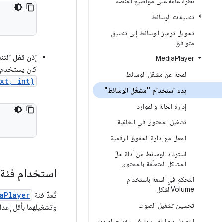
نظرة عامة على مواضيع المنصة
تنسيقات الوسائط
تحويل ترميز الوسائط إلى تنسيق
متوافق
إذن قفل التن
Media
Player
كان يستخدم ا
لمحة عن مشغّل الوسائط
xt, int)
بدء استخدام "مشغّل الوسائط"
إدارة الحالة والموارد
تشغيل المحتوى في الخلفية
العمل مع إدارة الحقوق الرقمية
استرداد الوسائط من أداة حلّ
المشاكل المتعلّقة بالمحتوى
استخدام فئة Media
التحكم في السعة باستخدام
Volumeالشكل
تُعدّ فئة
aPlayer
تحسين تشغيل الصوت
وتشغيلهما بأقل إعدا
التعامل مع التغييرات في إخراج الصوت