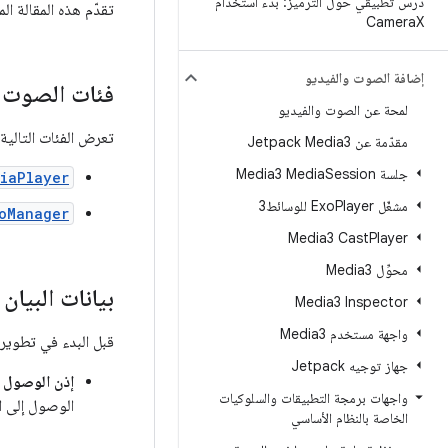
درس تطبيقي حول الترميز: بدء استخدام
تقدّم هذه المقالة ا
Camera
X
إضافة الصوت والفيديو
فئات الصوت و
لمحة عن الصوت والفيديو
تعرض الفئات التالية ال
مقدّمة عن Jetpack Media3
جلسة Media3 Media
Session
iaPlayer
مشغّل Exo
Player للوسائط3
oManager
Media3 Cast
Player
محوِّل Media3
بيانات البيان
Media3 Inspector
واجهة مستخدم Media3
قبل البدء في تطوير تطبيقك باستخدام MediaPlayer، تأكَّد من أنّ الب
جهاز توجيه Jetpack
إذن الوصول إ
واجهات برمجة التطبيقات والسلوكيات
الوصول إلى ا
الخاصة بالنظام الأساسي