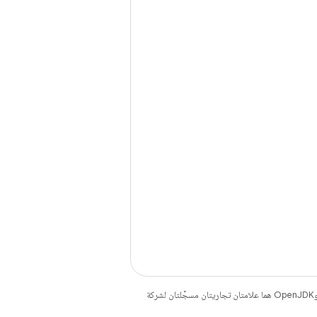
. إنّ Java وOpenJDK هما علامتان تجاريتان مسجَّلتان لشركة