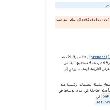
لأنّ الملف الذي تشير
setDataSource(
prepare()
وقتًا طويلاً، لأنّه قد
اً لتنفيذها،
لا تستدعِها أبدًا من
عرض الطريقة قيمة، ما يؤدي إلى
عار سلسلة التعليمات الرئيسية عند
دأ هذه الطريقة في إعداد الوسائط في
onP
في
.
setOnP