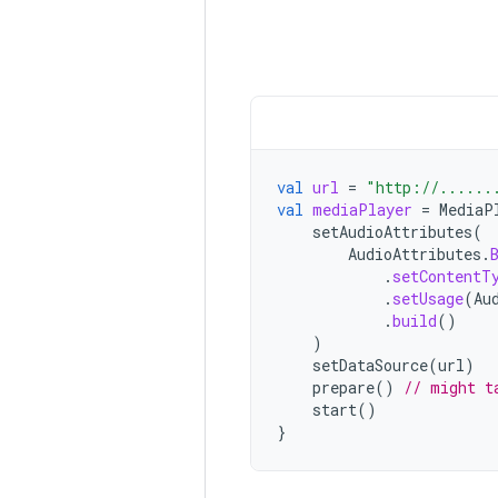
val
url
=
"http://......
val
mediaPlayer
=
MediaP
setAudioAttributes
(
AudioAttributes
.
.
setContentT
.
setUsage
(
Au
.
build
()
)
setDataSource
(
url
)
prepare
()
// might t
start
()
}