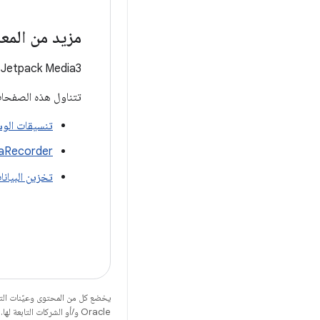
مزيد من المع
‫Jetpack Media3 هو الحل المقترَح لتشغيل الوسائط في تطبيقك.
تتناول هذه الصفحات
تنسيقات الوس
aRecorder
تخزين البيانا
يخضع كل من المحتوى وعيّنات الت
Oracle و/أو الشركات التابعة لها.