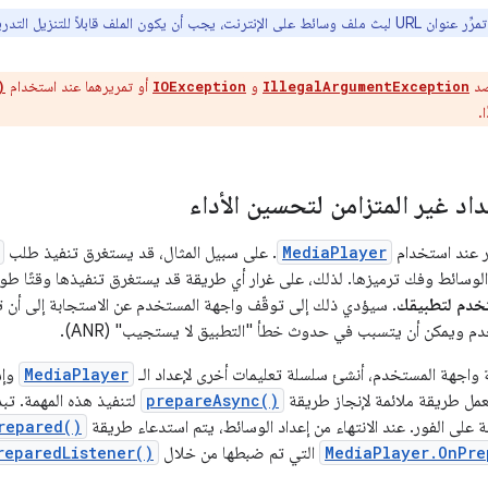
ى الإنترنت، يجب أن يكون الملف قابلاً للتنزيل التدريجي.
صد
و
أو تمريرهما عند استخدام
)
IOException
IllegalArgumentException
.
اد غير المتزامن لتحسين الأداء
ار عند استخدام
MediaPlayer
. على سبيل المثال، قد يستغرق تنفيذ طلب
لوسائط وفك ترميزها. لذلك، على غرار أي طريقة قد يستغرق تنفيذها وقتًا طويل
خدم لتطبيقك
. سيؤدي ذلك إلى توقّف واجهة المستخدم عن الاستجابة إلى أن ت
م ويمكن أن يتسبب في حدوث خطأ "التطبيق لا يستجيب" (ANR).
 واجهة المستخدم، أنشئ سلسلة تعليمات أخرى لإعداد الـ
MediaPlayer
وإش
العمل طريقة ملائمة لإنجاز طريقة
prepareAsync()
لتنفيذ هذه المهمة. تب
على الفور. عند الانتهاء من إعداد الوسائط، يتم استدعاء طريقة
repared()
MediaPlayer.OnPre
التي تم ضبطها من خلال
reparedListener()