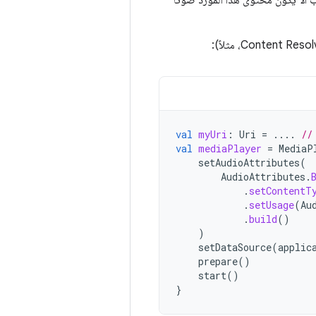
ب ألا يكون محتوى هذا المورد صوتًا
val
myUri
:
Uri
=
....
//
val
mediaPlayer
=
MediaP
setAudioAttributes
(
AudioAttributes
.
.
setContentT
.
setUsage
(
Au
.
build
()
)
setDataSource
(
applic
prepare
()
start
()
}