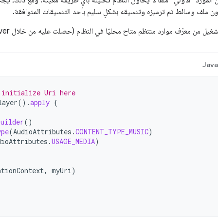
 المورد "الأولي" ملفًا لا يحاول النظام تحليله بأي طريقة معيّنة. ومع ذلك، يج
كون ملف وسائط تم ترميزه وتنسيقه بشكلٍ سليم بأحد التنسيقات المتوافقة.
من معرّف موارد منتظم متاح محليًا في النظام (حصلت عليه من خلال Content Resolver، مثلاً):
Jav
 initialize Uri here
layer
().
apply
{
Builder
()
ype
(
AudioAttributes
.
CONTENT_TYPE_MUSIC
)
dioAttributes
.
USAGE_MEDIA
)
ationContext
,
myUri
)