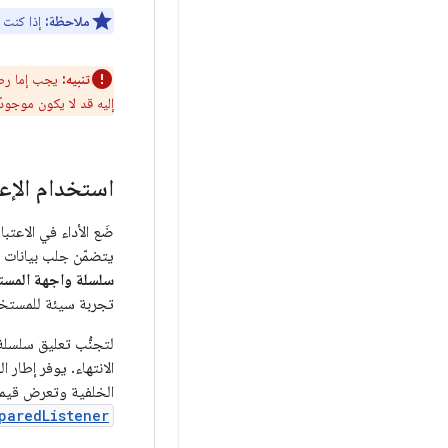
ملاحظة:
إذا كنت تمرِّر عنوان URL لبث ملف وسائط عل
تنبيه:
يجب إما ر
إليه قد لا يكون موجودًا
استخدام الإعد
ضَع الأداء في الاعتب
يتضمّن جلب بيانات ا
سلسلة واجهة المست
تجربة سيئة للمستخد
لتجنُّب تعليق سلسلة
الانتهاء. يوفر إطار 
الخلفية وتعرض قيمة 
paredListener