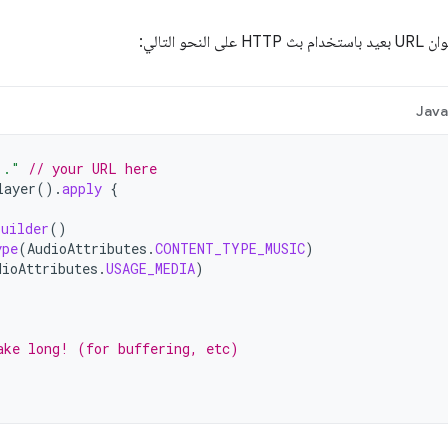
نحو التالي:
Jav
.."
// your URL here
layer
().
apply
{
Builder
()
ype
(
AudioAttributes
.
CONTENT_TYPE_MUSIC
)
dioAttributes
.
USAGE_MEDIA
)
ake long! (for buffering, etc)