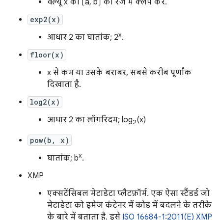
वैल्यू x को [a, b] की रेंज में क्लैंप करें.
exp2(x)
x
आधार 2 का घातांक; 2
.
floor(x)
x से कम या उसके बराबर, सबसे करीब पूर्णांक
दिखाता है.
log2(x)
आधार 2 का लॉगरिदम; log
(x)
2
pow(b, x)
x
घातांक; b
.
XMP
एक्सटेंसिबल मेटाडेटा प्लैटफ़ॉर्म. एक ऐसा स्टैंडर्ड जो
मेटाडेटा को इमेज कंटेनर में कोड में बदलने के तरीके
के बारे में बताता है. इसे
ISO 16684-1:2011(E) XMP