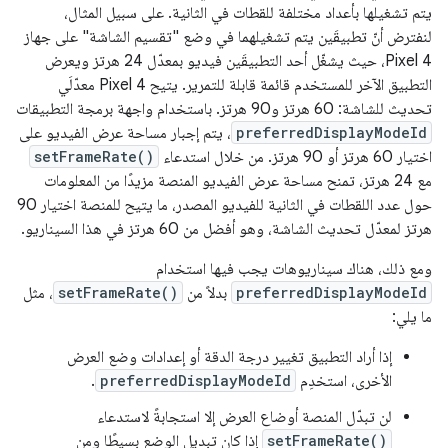
يتم تشغيلها بأعداد مختلفة للقطات في الثانية. على سبيل المثال،
لنفترض أنّ تطبيقَين يتم تشغيلهما في وضع "تقسيم الشاشة" على جهاز
Pixel 4، حيث يشغّل أحد التطبيقَين فيديو بمعدّل 24 هرتز ويعرض
التطبيق الآخر للمستخدم قائمة قابلة للتمرير. يتيح Pixel 4 معدّلَي
تحديث للشاشة: 60 هرتز و90 هرتز. باستخدام واجهة برمجة التطبيقات
preferredDisplayModeId
، يتم إجبار مساحة عرض الفيديو على
اختيار 60 هرتز أو 90 هرتز. من خلال استدعاء
setFrameRate()
مع 24 هرتز، تمنح مساحة عرض الفيديو المنصة مزيدًا من المعلومات
حول عدد اللقطات في الثانية للفيديو المصدر، ما يتيح للمنصة اختيار 90
هرتز لمعدّل تحديث الشاشة، وهو أفضل من 60 هرتز في هذا السيناريو.
ومع ذلك، هناك سيناريوهات يجب فيها استخدام
preferredDisplayModeId
بدلاً من
setFrameRate()
، مثل
ما يلي:
إذا أراد التطبيق تغيير درجة الدقة أو إعدادات وضع العرض
الأخرى، استخدِم
preferredDisplayModeId
.
لن تبدّل المنصة أوضاع العرض إلا استجابةً لاستدعاء
setFrameRate()
إذا كان تبديل الوضع بسيطًا ومن