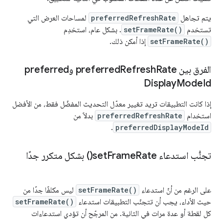
يتم تجاهل
preferredRefreshRate
لمساحات العرض التي
تستخدم
setFrameRate()
. بشكل عام، استخدِم
setFrameRate()
إذا أمكن ذلك.
الفرق بين preferred
Rate وpreferred
Refresh
Display
Mode
Id
إذا كانت التطبيقات تريد تغيير معدّل التحديث المفضّل فقط، من الأفضل
استخدام
preferredRefreshRate
بدلاً من
.
preferredDisplayModeId
تجنُّب استدعاء
Rate(
Frame
set
) بشكل متكرر جدًا
على الرغم من أنّ استدعاء
setFrameRate()
ليس مكلفًا جدًا من
حيث الأداء، يجب أن تتجنّب التطبيقات استدعاء
setFrameRate()
كل لقطة أو عدة مرات في الثانية. من المرجّح أن تؤدي استدعاءات