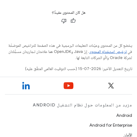
هل كان المحتوى مفيدًا؟
يخضع كل من المحتوى وعيّنات التعليمات البرمجية في هذه الصفحة للتراخيص الموضحّة
في
ترخيص استخدام المحتوى
. إنّ Java وOpenJDK هما علامتان تجاريتان مسجَّلتان
لشركة Oracle و/أو الشركات التابعة لها.
تاريخ التعديل الأخير: 2026-07-15 (حسب التوقيت العالمي المتفَّق عليه)
مزيد من المعلومات حول نظام التشغيل ANDROID
Android
Android for Enterprise
الأمان