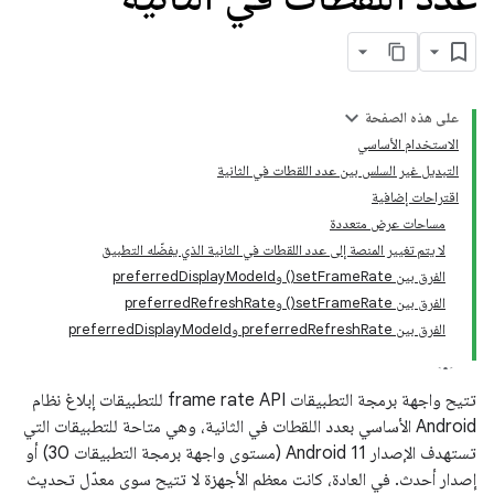
على هذه الصفحة
الاستخدام الأساسي
التبديل غير السلس بين عدد اللقطات في الثانية
اقتراحات إضافية
مساحات عرض متعددة
لا يتم تغيير المنصة إلى عدد اللقطات في الثانية الذي يفضّله التطبيق
الفرق بين setFrameRate() وpreferredDisplayModeId
الفرق بين setFrameRate() وpreferredRefreshRate
الفرق بين preferredRefreshRate وpreferredDisplayModeId
تتيح واجهة برمجة التطبيقات frame rate API للتطبيقات إبلاغ نظام
Android الأساسي بعدد اللقطات في الثانية، وهي متاحة للتطبيقات التي
تستهدف الإصدار Android 11 (مستوى واجهة برمجة التطبيقات 30) أو
إصدار أحدث. في العادة، كانت معظم الأجهزة لا تتيح سوى معدّل تحديث