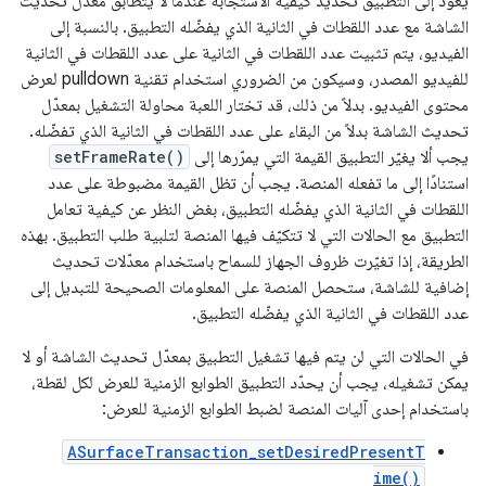
يعود إلى التطبيق تحديد كيفية الاستجابة عندما لا يتطابق معدّل تحديث
الشاشة مع عدد اللقطات في الثانية الذي يفضّله التطبيق. بالنسبة إلى
الفيديو، يتم تثبيت عدد اللقطات في الثانية على عدد اللقطات في الثانية
للفيديو المصدر، وسيكون من الضروري استخدام تقنية pulldown لعرض
محتوى الفيديو. بدلاً من ذلك، قد تختار اللعبة محاولة التشغيل بمعدّل
تحديث الشاشة بدلاً من البقاء على عدد اللقطات في الثانية الذي تفضّله.
يجب ألا يغيّر التطبيق القيمة التي يمرّرها إلى
setFrameRate()
استنادًا إلى ما تفعله المنصة. يجب أن تظل القيمة مضبوطة على عدد
اللقطات في الثانية الذي يفضّله التطبيق، بغض النظر عن كيفية تعامل
التطبيق مع الحالات التي لا تتكيّف فيها المنصة لتلبية طلب التطبيق. بهذه
الطريقة، إذا تغيّرت ظروف الجهاز للسماح باستخدام معدّلات تحديث
إضافية للشاشة، ستحصل المنصة على المعلومات الصحيحة للتبديل إلى
عدد اللقطات في الثانية الذي يفضّله التطبيق.
في الحالات التي لن يتم فيها تشغيل التطبيق بمعدّل تحديث الشاشة أو لا
يمكن تشغيله، يجب أن يحدّد التطبيق الطوابع الزمنية للعرض لكل لقطة،
باستخدام إحدى آليات المنصة لضبط الطوابع الزمنية للعرض:
ASurfaceTransaction_setDesiredPresentT
ime()