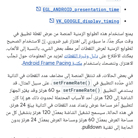
EGL_ANDROID_presentation_time
VK_GOOGLE_display_timing
يمنع استخدام هذه الطوابع الزمنية المنصة من عرض لقطة تطبيق في
وقت مبكر جدًا، ما سيؤدي إلى اهتزاز غير ضروري. إنّ الاستخدام الصحيح
للطوابع الزمنية لعرض اللقطات أمر معقّد بعض الشيء. بالنسبة إلى الألعاب،
يمكنك الاطّلاع على
دليل وتيرة اللقطات
لمزيد من المعلومات حول تجنُّب
الاهتزاز، وننصحك باستخدام
مكتبة Android Frame Pacing
.
في بعض الحالات، قد تنتقل المنصة إلى مضاعف عدد اللقطات في الثانية
الذي حدّده التطبيق في
setFrameRate()
. على سبيل المثال، قد
يستدعي التطبيق
setFrameRate()
مع 60 هرتز وقد يغيّر الجهاز
الشاشة إلى 120 هرتز. أحد الأسباب المحتملة لحدوث ذلك هو إذا كان
لتطبيق آخر مساحة عرض بإعداد عدد اللقطات في الثانية يبلغ 24 هرتز.
في هذه الحالة، سيسمح تشغيل الشاشة بمعدّل 120 هرتز بتشغيل كل من
مساحة العرض بمعدّل 60 هرتز ومساحة العرض بمعدّل 24 هرتز بدون
الحاجة إلى تقنية pulldown.