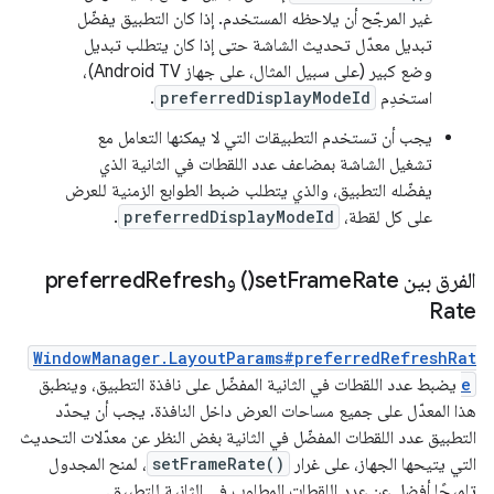
غير المرجّح أن يلاحظه المستخدم. إذا كان التطبيق يفضّل
تبديل معدّل تحديث الشاشة حتى إذا كان يتطلب تبديل
وضع كبير (على سبيل المثال، على جهاز Android TV)،
استخدِم
preferredDisplayModeId
.
يجب أن تستخدم التطبيقات التي لا يمكنها التعامل مع
تشغيل الشاشة بمضاعف عدد اللقطات في الثانية الذي
يفضّله التطبيق، والذي يتطلب ضبط الطوابع الزمنية للعرض
على كل لقطة،
preferredDisplayModeId
.
الفرق بين
Rate(
Frame
set
) وpreferred
Refresh
Rate
WindowManager.LayoutParams#preferredRefreshRat
e
يضبط عدد اللقطات في الثانية المفضّل على نافذة التطبيق، وينطبق
هذا المعدّل على جميع مساحات العرض داخل النافذة. يجب أن يحدّد
التطبيق عدد اللقطات المفضّل في الثانية بغض النظر عن معدّلات التحديث
التي يتيحها الجهاز، على غرار
setFrameRate()
، لمنح المجدول
تلميحًا أفضل عن عدد اللقطات المطلوب في الثانية للتطبيق.