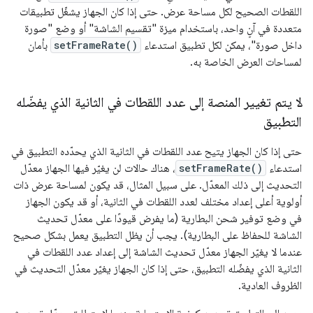
اللقطات الصحيح لكل مساحة عرض. حتى إذا كان الجهاز يشغّل تطبيقات
متعددة في آنٍ واحد، باستخدام ميزة "تقسيم الشاشة" أو وضع "صورة
داخل صورة"، يمكن لكل تطبيق استدعاء
setFrameRate()
بأمان
لمساحات العرض الخاصة به.
لا يتم تغيير المنصة إلى عدد اللقطات في الثانية الذي يفضّله
التطبيق
حتى إذا كان الجهاز يتيح عدد اللقطات في الثانية الذي يحدّده التطبيق في
استدعاء
setFrameRate()
، هناك حالات لن يغيّر فيها الجهاز معدّل
التحديث إلى ذلك المعدّل. على سبيل المثال، قد يكون لمساحة عرض ذات
أولوية أعلى إعداد مختلف لعدد اللقطات في الثانية، أو قد يكون الجهاز
في وضع توفير شحن البطارية (ما يفرض قيودًا على معدّل تحديث
الشاشة للحفاظ على البطارية). يجب أن يظل التطبيق يعمل بشكل صحيح
عندما لا يغيّر الجهاز معدّل تحديث الشاشة إلى إعداد عدد اللقطات في
الثانية الذي يفضّله التطبيق، حتى إذا كان الجهاز يغيّر معدّل التحديث في
الظروف العادية.