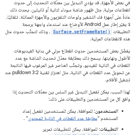
في بعض الأجهزة، قد يؤدي التبديل بين معدّلات التحديث إلى حدوث
انقطاعات مرئية، مثل ظهور شاشة سوداء لثانية أو ثانيتَين. يحدث ذلك
عادةً على أجهزة فك التشفير ولوحات التلفزيون والأجهزة المماثلة. تلقائيًا،
لا يغيّر إطار عمل Android الأوضاع عند استدعاء واجهة برمجة
التطبيقات
Surface.setFrameRate()
، وذلك لتجنُّب حدوث مثل
هذه الانقطاعات المرئية.
يفضّل بعض المستخدمين حدوث انقطاع مرئي في بداية الفيديوهات
الأطول ونهايتها. يسمح ذلك بمطابقة معدّل تحديث الشاشة مع عدد
اللقطات في الثانية للفيديو، وتجنُّب العناصر غير المرغوب فيها الناتجة
عن تحويل عدد اللقطات في الثانية، مثل اهتزاز تقنية 3:2 pulldown عند
تشغيل الأفلام.
لهذا السبب، يمكن تفعيل التبديل غير السلس بين معدّلات التحديث إذا
وافق كل من المستخدمين والتطبيقات على ذلك:
المستخدمون
: للموافقة، يمكن للمستخدمين تفعيل إعداد
المستخدم "
مطابقة عدد اللقطات في الثانية للمحتوى
" .
التطبيقات
: للموافقة، يمكن للتطبيقات تمرير