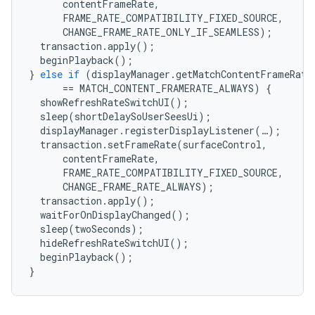
contentFrameRate
,
FRAME_RATE_COMPATIBILITY_FIXED_SOURCE
,
CHANGE_FRAME_RATE_ONLY_IF_SEAMLESS
);
transaction
.
apply
();
beginPlayback
();
}
else
if
(
displayManager
.
getMatchContentFrameRate
==
MATCH_CONTENT_FRAMERATE_ALWAYS
)
{
showRefreshRateSwitchUI
();
sleep
(
shortDelaySoUserSeesUi
);
displayManager
.
registerDisplayListener
(
…
);
transaction
.
setFrameRate
(
surfaceControl
,
contentFrameRate
,
FRAME_RATE_COMPATIBILITY_FIXED_SOURCE
,
CHANGE_FRAME_RATE_ALWAYS
);
transaction
.
apply
();
waitForOnDisplayChanged
();
sleep
(
twoSeconds
);
hideRefreshRateSwitchUI
();
beginPlayback
();
}