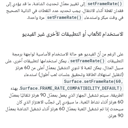
setFrameRate()
إلى تغيير معدّل تحديث الشاشة، ما قد يؤدي إلى
فقدان لقطة أثناء الانتقال. يجب تحديد عدد اللقطات في الثانية الصحيح
في وقت مبكر واستدعاء
setFrameRate()
مرة واحدة.
الاستخدام للألعاب أو التطبيقات الأخرى غير الفيديو
على الرغم من أنّ الفيديو هو حالة الاستخدام الأساسية لواجهة برمجة
التطبيقات
setFrameRate()
، يمكن استخدامها لتطبيقات أخرى. على
سبيل المثال، يمكن للعبة لا تنوي التشغيل بمعدّل أعلى من 60 هرتز
(لتقليل استهلاك الطاقة وتحقيق جلسات لعب أطول) استدعاء
Surface.setFrameRate(60,
Surface.FRAME_RATE_COMPATIBILITY_DEFAULT)
. بهذه
الطريقة، سيتم تشغيل الجهاز الذي يعمل بمعدّل 90 هرتز تلقائيًا بمعدّل
60 هرتز أثناء نشاط اللعبة، ما سيؤدي إلى تجنُّب الاهتزاز الذي كان
سيحدث إذا تم تشغيل اللعبة بمعدّل 60 هرتز أثناء تشغيل الشاشة بمعدّل
90 هرتز.