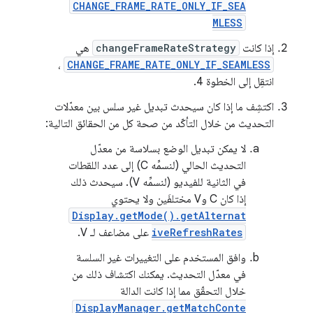
CHANGE_FRAME_RATE_ONLY_IF_SEA
MLESS
إذا كانت
changeFrameRateStrategy
هي
،
CHANGE_FRAME_RATE_ONLY_IF_SEAMLESS
انتقِل إلى الخطوة 4.
اكتشِف ما إذا كان سيحدث تبديل غير سلس بين معدّلات
التحديث من خلال التأكّد من صحة كل من الحقائق التالية:
لا يمكن تبديل الوضع بسلاسة من معدّل
التحديث الحالي (لنسمِّه C) إلى عدد اللقطات
في الثانية للفيديو (لنسمِّه V). سيحدث ذلك
إذا كان C وV مختلفَين ولا يحتوي
Display.getMode().getAlternat
iveRefreshRates
على مضاعف لـ V.
وافق المستخدم على التغييرات غير السلسة
في معدّل التحديث. يمكنك اكتشاف ذلك من
خلال التحقّق مما إذا كانت الدالة
DisplayManager.getMatchConte