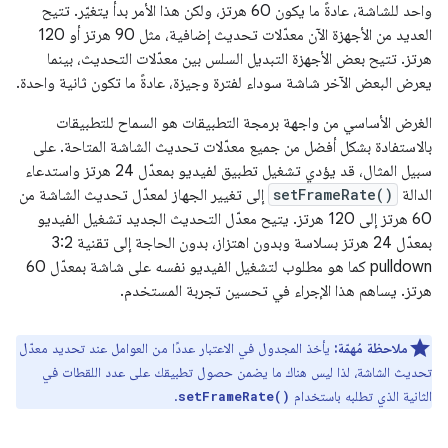
واحد للشاشة، عادةً ما يكون 60 هرتز، ولكن هذا الأمر بدأ يتغيّر. تتيح
العديد من الأجهزة الآن معدّلات تحديث إضافية، مثل 90 هرتز أو 120
هرتز. تتيح بعض الأجهزة التبديل السلس بين معدّلات التحديث، بينما
يعرض البعض الآخر شاشة سوداء لفترة وجيزة، عادةً ما تكون ثانية واحدة.
الغرض الأساسي من واجهة برمجة التطبيقات هو السماح للتطبيقات
بالاستفادة بشكل أفضل من جميع معدّلات تحديث الشاشة المتاحة. على
سبيل المثال، قد يؤدي تشغيل تطبيق لفيديو بمعدّل 24 هرتز واستدعاء
الدالة
setFrameRate()
إلى تغيير الجهاز لمعدّل تحديث الشاشة من
60 هرتز إلى 120 هرتز. يتيح معدّل التحديث الجديد تشغيل الفيديو
بمعدّل 24 هرتز بسلاسة وبدون اهتزاز، بدون الحاجة إلى تقنية 3:2
pulldown كما هو مطلوب لتشغيل الفيديو نفسه على شاشة بمعدّل 60
هرتز. يساهم هذا الإجراء في تحسين تجربة المستخدم.
ملاحظة مُهمّة:
يأخذ المجدول في الاعتبار عددًا من العوامل عند تحديد معدّل
تحديث الشاشة، لذا ليس هناك ما يضمن حصول تطبيقك على عدد اللقطات في
الثانية الذي تطلبه باستخدام
.
setFrameRate()