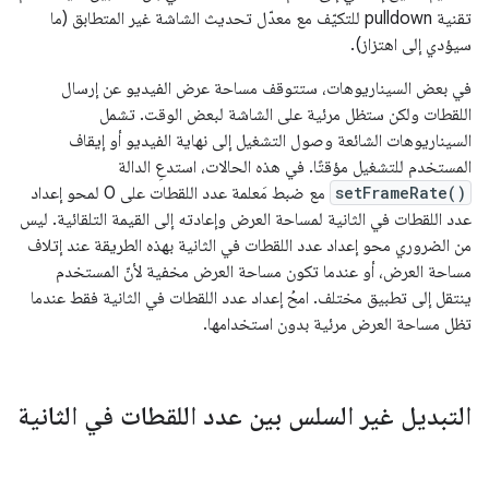
تقنية pulldown للتكيّف مع معدّل تحديث الشاشة غير المتطابق (ما
سيؤدي إلى اهتزاز).
في بعض السيناريوهات، ستتوقف مساحة عرض الفيديو عن إرسال
اللقطات ولكن ستظل مرئية على الشاشة لبعض الوقت. تشمل
السيناريوهات الشائعة وصول التشغيل إلى نهاية الفيديو أو إيقاف
المستخدم للتشغيل مؤقتًا. في هذه الحالات، استدعِ الدالة
setFrameRate()
مع ضبط مَعلمة عدد اللقطات على 0 لمحو إعداد
عدد اللقطات في الثانية لمساحة العرض وإعادته إلى القيمة التلقائية. ليس
من الضروري محو إعداد عدد اللقطات في الثانية بهذه الطريقة عند إتلاف
مساحة العرض، أو عندما تكون مساحة العرض مخفية لأنّ المستخدم
ينتقل إلى تطبيق مختلف. امحُ إعداد عدد اللقطات في الثانية فقط عندما
تظل مساحة العرض مرئية بدون استخدامها.
التبديل غير السلس بين عدد اللقطات في الثانية