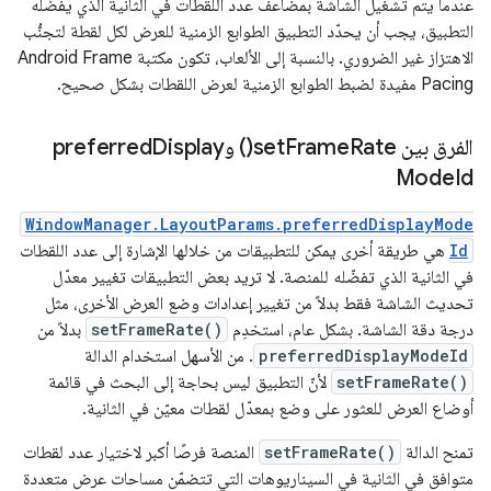
عندما يتم تشغيل الشاشة بمضاعف عدد اللقطات في الثانية الذي يفضّله
التطبيق، يجب أن يحدّد التطبيق الطوابع الزمنية للعرض لكل لقطة لتجنُّب
الاهتزاز غير الضروري. بالنسبة إلى الألعاب، تكون مكتبة Android Frame
Pacing مفيدة لضبط الطوابع الزمنية لعرض اللقطات بشكل صحيح.
الفرق بين
Rate(
Frame
set
) وpreferred
Display
Mode
Id
WindowManager.LayoutParams.preferredDisplayMode
Id
هي طريقة أخرى يمكن للتطبيقات من خلالها الإشارة إلى عدد اللقطات
في الثانية الذي تفضّله للمنصة. لا تريد بعض التطبيقات تغيير معدّل
تحديث الشاشة فقط بدلاً من تغيير إعدادات وضع العرض الأخرى، مثل
درجة دقة الشاشة. بشكل عام، استخدِم
setFrameRate()
بدلاً من
preferredDisplayModeId
. من الأسهل استخدام الدالة
setFrameRate()
لأنّ التطبيق ليس بحاجة إلى البحث في قائمة
أوضاع العرض للعثور على وضع بمعدّل لقطات معيّن في الثانية.
تمنح الدالة
setFrameRate()
المنصة فرصًا أكبر لاختيار عدد لقطات
متوافق في الثانية في السيناريوهات التي تتضمّن مساحات عرض متعددة