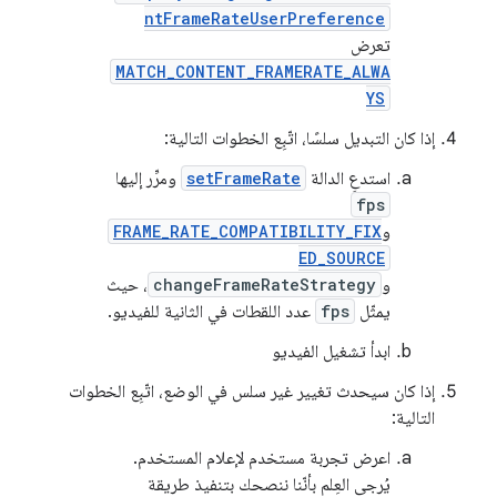
ntFrameRateUserPreference
تعرض
MATCH_CONTENT_FRAMERATE_ALWA
YS
إذا كان التبديل سلسًا، اتّبِع الخطوات التالية:
استدعِ الدالة
setFrameRate
ومرِّر إليها
fps
و
FRAME_RATE_COMPATIBILITY_FIX
ED_SOURCE
و
changeFrameRateStrategy
، حيث
يمثّل
fps
عدد اللقطات في الثانية للفيديو.
ابدأ تشغيل الفيديو
إذا كان سيحدث تغيير غير سلس في الوضع، اتّبِع الخطوات
التالية:
اعرض تجربة مستخدم لإعلام المستخدم.
يُرجى العِلم بأنّنا ننصحك بتنفيذ طريقة