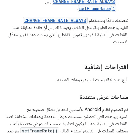
CHANGE_FRAME_RATE_ALWAYS
إلى
.
setFrameRate()
ننصحك دائمًا باستخدام
CHANGE_FRAME_RATE_ALWAYS
للفيديوهات الطويلة، مثل الأفلام. يعود ذلك إلى أنّ فائدة مطابقة عدد
اللقطات في الثانية للفيديو تفوق الانقطاع الذي يحدث عند تغيير معدّل
التحديث.
اقتراحات إضافية
اتّبِع هذه الاقتراحات للسيناريوهات الشائعة.
مساحات عرض متعددة
تم تصميم نظام Android الأساسي للتعامل بشكل صحيح مع
السيناريوهات التي تتضمّن مساحات عرض متعددة بإعدادات مختلفة لعدد
اللقطات في الثانية. عندما يكون لتطبيقك مساحات عرض متعددة بأعداد
مختلفة للقطات في الثانية، استدعِ الدالة
setFrameRate()
مع عدد