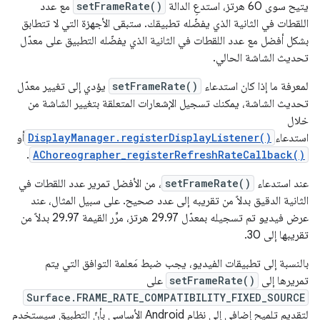
يتيح سوى 60 هرتز، استدعِ الدالة
setFrameRate()
مع عدد
اللقطات في الثانية الذي يفضّله تطبيقك. ستبقى الأجهزة التي لا تتطابق
بشكل أفضل مع عدد اللقطات في الثانية الذي يفضّله التطبيق على معدّل
تحديث الشاشة الحالي.
لمعرفة ما إذا كان استدعاء
setFrameRate()
يؤدي إلى تغيير معدّل
تحديث الشاشة، يمكنك تسجيل الإشعارات المتعلقة بتغيير الشاشة من
خلال
استدعاء
DisplayManager.registerDisplayListener()
أو
.
AChoreographer_registerRefreshRateCallback()
عند استدعاء
setFrameRate()
، من الأفضل تمرير عدد اللقطات في
الثانية الدقيق بدلاً من تقريبه إلى عدد صحيح. على سبيل المثال، عند
عرض فيديو تم تسجيله بمعدّل 29.97 هرتز، مرِّر القيمة 29.97 بدلاً من
تقريبها إلى 30.
بالنسبة إلى تطبيقات الفيديو، يجب ضبط مَعلمة التوافق التي يتم
تمريرها إلى
setFrameRate()
على
Surface.FRAME_RATE_COMPATIBILITY_FIXED_SOURCE
لتقديم تلميح إضافي إلى نظام Android الأساسي بأنّ التطبيق سيستخدم