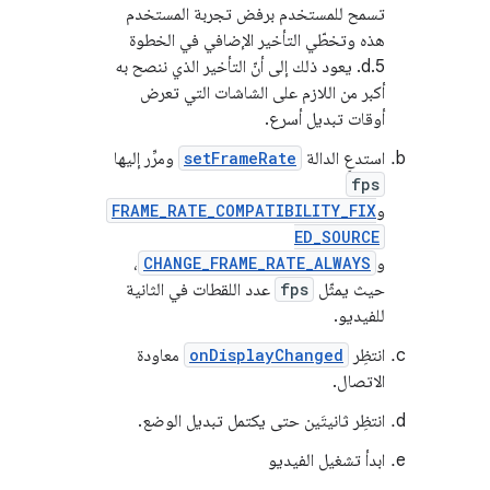
تسمح للمستخدم برفض تجربة المستخدم
هذه وتخطّي التأخير الإضافي في الخطوة
5.d. يعود ذلك إلى أنّ التأخير الذي ننصح به
أكبر من اللازم على الشاشات التي تعرض
أوقات تبديل أسرع.
استدعِ الدالة
setFrameRate
ومرِّر إليها
fps
و
FRAME_RATE_COMPATIBILITY_FIX
ED_SOURCE
و
CHANGE_FRAME_RATE_ALWAYS
،
حيث يمثّل
fps
عدد اللقطات في الثانية
للفيديو.
انتظِر
onDisplayChanged
معاودة
الاتصال.
انتظِر ثانيتَين حتى يكتمل تبديل الوضع.
ابدأ تشغيل الفيديو