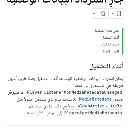
على هذه الصفحة
أثناء التشغيل
بدون تشغيل
الصور الحيّة
أثناء التشغيل
يمكن استرداد البيانات الوصفية للوسائط أثناء التشغيل بعدة طرق. أسهل
طريقة هي الاستماع إلى حدث
Player.Listener#onMediaMetadataChanged
، ما سيوفّر
عنصر
MediaMetadata
للاستخدام، والذي يتضمّن حقولاً مثل
title
و
albumArtist
. بدلاً من ذلك، يؤدي استدعاء
Player#getMediaMetadata
إلى عرض الكائن نفسه.