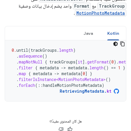
TrackGroup
مع
Format
واحد يضم إدخال بيانات وصفية
.
MotionPhotoMetadata
Java
Kotlin
0.
until
(
trackGroups
.
length
)
.
asSequence
()
.
mapNotNull
{
trackGroups
[
it
]
.
getFormat
(
0
).
metad
.
filter
{
metadata
-
>
metadata
.
length
()
==
1
}
.
map
{
metadata
-
>
metadata
[
0
]
}
.
filterIsInstance<MotionPhotoMetadata>
()
.
forEach
(
::
handleMotionPhotoMetadata
)
RetrievingMetadata
.
kt
هل كان المحتوى مفيدًا؟