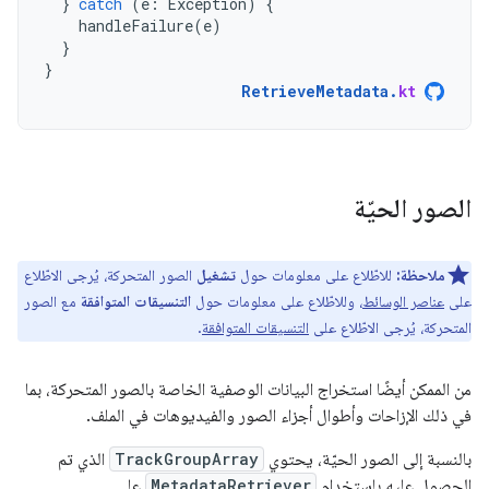
}
catch
(
e
:
Exception
)
{
handleFailure
(
e
)
}
}
RetrieveMetadata
.
kt
الصور الحيّة
ملاحظة:
للاطّلاع على معلومات حول
تشغيل
الصور المتحركة، يُرجى الاطّلاع
على
عناصر الوسائط
، وللاطّلاع على معلومات حول
التنسيقات المتوافقة
مع الصور
المتحركة، يُرجى الاطّلاع على
التنسيقات المتوافقة
.
من الممكن أيضًا استخراج البيانات الوصفية الخاصة بالصور المتحركة، بما
في ذلك الإزاحات وأطوال أجزاء الصور والفيديوهات في الملف.
بالنسبة إلى الصور الحيّة، يحتوي
TrackGroupArray
الذي تم
الحصول عليه باستخدام
MetadataRetriever
على