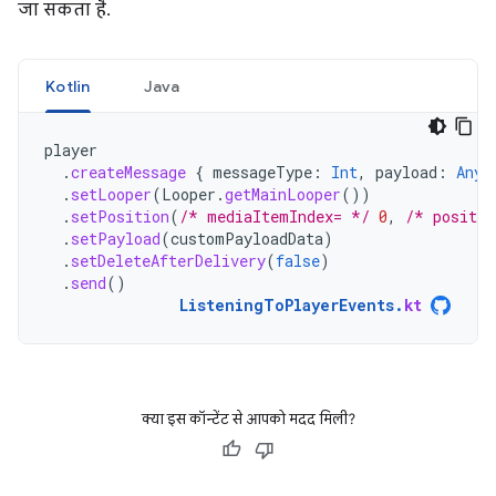
जा सकता है.
Kotlin
Java
player
.
createMessage
{
messageType
:
Int
,
payload
:
Any?
.
setLooper
(
Looper
.
getMainLooper
())
.
setPosition
(
/* mediaItemIndex= */
0
,
/* positio
.
setPayload
(
customPayloadData
)
.
setDeleteAfterDelivery
(
false
)
.
send
()
ListeningToPlayerEvents
.
kt
क्या इस कॉन्टेंट से आपको मदद मिली?