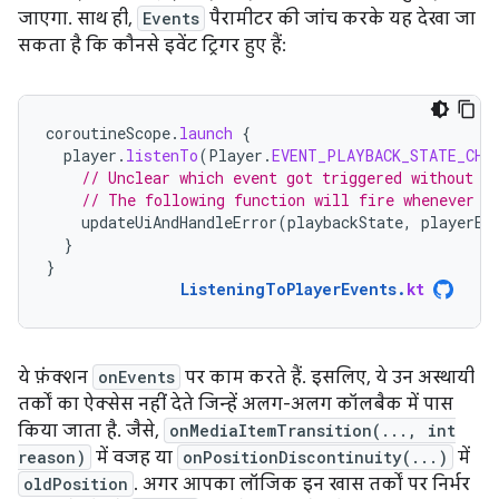
जाएगा. साथ ही,
Events
पैरामीटर की जांच करके यह देखा जा
सकता है कि कौनसे इवेंट ट्रिगर हुए हैं:
coroutineScope
.
launch
{
player
.
listenTo
(
Player
.
EVENT_PLAYBACK_STATE_CHA
// Unclear which event got triggered without q
// The following function will fire whenever e
updateUiAndHandleError
(
playbackState
,
playerEr
}
}
ListeningToPlayerEvents
.
kt
ये फ़ंक्शन
onEvents
पर काम करते हैं. इसलिए, ये उन अस्थायी
तर्कों का ऐक्सेस नहीं देते जिन्हें अलग-अलग कॉलबैक में पास
किया जाता है. जैसे,
onMediaItemTransition(..., int
reason)
में वजह या
onPositionDiscontinuity(...)
में
oldPosition
. अगर आपका लॉजिक इन खास तर्कों पर निर्भर