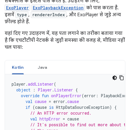
सबक्लास के इंस्टेंस पास करते हैं. उदाहरण के लिए,
ExoPlayer
ExoPlaybackException
को पास करता है.
इसमें
type
,
rendererIndex
, और ExoPlayer से जुड़े अन्य
फ़ील्ड होते हैं.
यहां दिए गए उदाहरण में, यह पता लगाने का तरीका बताया गया
है कि एचटीटीपी नेटवर्क से जुड़ी समस्या की वजह से, मीडिया नहीं
चल पाया:
Kotlin
Java
player
.
addListener
(
object
:
Player
.
Listener
{
override
fun
onPlayerError
(
error
:
PlaybackExce
val
cause
=
error
.
cause
if
(
cause
is
HttpDataSourceException
)
{
// An HTTP error occurred.
val
httpError
=
cause
// It's possible to find out more about th