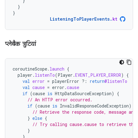
}
}
}
ListeningToPlayerEvents
.
kt
प्‍लेबैक त्रुटियां
coroutineScope
.
launch
{
player
.
listenTo
(
Player
.
EVENT_PLAYER_ERROR
)
{
val
error
=
playerError
?:
return
@listenTo
val
cause
=
error
.
cause
if
(
cause
is
HttpDataSourceException
)
{
// An HTTP error occurred.
if
(
cause
is
InvalidResponseCodeException
)
{
// Retrieve the response code, message and
}
else
{
// Try calling cause.cause to retrieve the
}
}