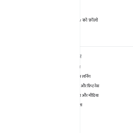
X
X पर @AndroidDev को फ़ॉलो
करें
ANDROID के बारे में ज़्यादा
खोजें
जानें
गेमिंग
Android
मशीन लर्निंग
Android for Enterprise
सेहत और फ़िटनेस
सुरक्षा
कैमरा और मीडिया
सोर्स
निजता
समाचार
5G
ब्लॉग
पॉडकास्ट