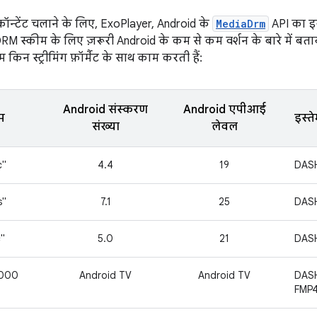
कॉन्टेंट चलाने के लिए, ExoPlayer, Android के
MediaDrm
API का इस
 स्कीम के लिए ज़रूरी Android के कम से कम वर्शन के बारे में बता
म किन स्ट्रीमिंग फ़ॉर्मैट के साथ काम करती हैं:
Android संस्‍करण
Android एपीआई
म
इस्त
संख्‍या
लेवल
c"
4.4
19
DASH
s"
7.1
25
DASH
"
5.0
21
DAS
2000
Android TV
Android TV
DASH
FMP4