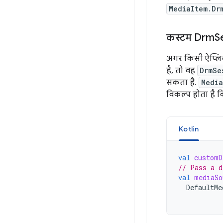
MediaItem.Dr
कस्टम Drm
S
अगर किसी ऐप्लि
है, तो वह
DrmSe
सकता है.
Media
विकल्प होता है क
Kotlin
val
customD
// Pass a d
val
mediaSo
DefaultMe