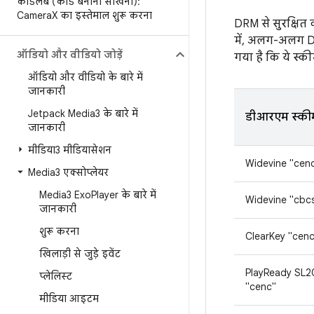
कोडलैब (कोड बनाना सीखना):
Camera
X का इस्तेमाल शुरू करना
DRM से सुरक्षित 
में, अलग-अलग DRM
ऑडियो और वीडियो जोड़ें
गया है कि ये स्की
ऑडियो और वीडियो के बारे में
जानकारी
Jetpack Media3 के बारे में
डीआरएम स्की
जानकारी
मीडिया3 मीडियासेशन
Widevine "cen
Media3 एक्सोप्लेयर
Media3 Exo
Player के बारे में
Widevine "cbc
जानकारी
शुरू करना
ClearKey "cenc
खिलाड़ी से जुड़े इवेंट
PlayReady SL
प्लेलिस्ट
"cenc"
मीडिया आइटम