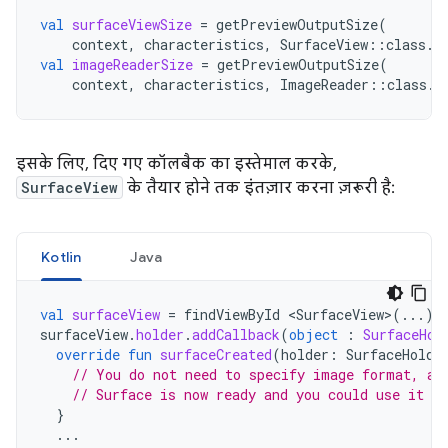
val
surfaceViewSize
=
getPreviewOutputSize
(
context
,
characteristics
,
SurfaceView
::
class
.
j
val
imageReaderSize
=
getPreviewOutputSize
(
context
,
characteristics
,
ImageReader
::
class
.
j
इसके लिए, दिए गए कॉलबैक का इस्तेमाल करके,
SurfaceView
के तैयार होने तक इंतज़ार करना ज़रूरी है:
Kotlin
Java
val
surfaceView
=
findViewById
<
SurfaceView
>
(...)
surfaceView
.
holder
.
addCallback
(
object
:
SurfaceHol
override
fun
surfaceCreated
(
holder
:
SurfaceHolde
// You do not need to specify image format, an
// Surface is now ready and you could use it a
}
...