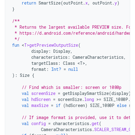
return
SmartSize
(
outPoint
.
x
,
outPoint
.
y
)
}
/**
 * Returns the largest available PREVIEW size. For
 * https://d.android.com/reference/android/hardwar
 */
fun
<
T>getPreviewOutputSize
(
display
:
Display
,
characteristics
:
CameraCharacteristics
,
targetClass
:
Class
<
T
>
,
format
:
Int?
=
null
):
Size
{
// Find which is smaller: screen or 1080p
val
screenSize
=
getDisplaySmartSize
(
display
)
val
hdScreen
=
screenSize
.
long
>=
SIZE_1080P
.
l
val
maxSize
=
if
(
hdScreen
)
SIZE_1080P
else
sc
// If image format is provided, use it to dete
val
config
=
characteristics
.
get
(
CameraCharacteristics
.
SCALER_STREAM_CO