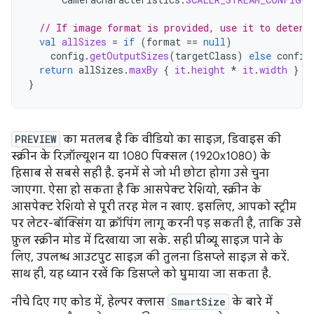
// If image format is provided, use it to determ
val
allSizes
=
if
(
format
==
null
)
config
.
getOutputSizes
(
targetClass
)
else
config
return
allSizes
.
maxBy
{
it
.
height
*
it
.
width
}
}
PREVIEW
का मतलब है कि वीडियो का साइज़, डिवाइस की
स्क्रीन के रिज़ॉल्यूशन या 1080 पिक्सल (1920x1080) के
हिसाब से सबसे सही है. इनमें से जो भी छोटा होगा उसे चुना
जाएगा. ऐसा हो सकता है कि आसपेक्ट रेशियो, स्क्रीन के
आसपेक्ट रेशियो से पूरी तरह मेल न खाए. इसलिए, आपको स्ट्रीम
पर लेटर-बॉक्सिंग या क्रॉपिंग लागू करनी पड़ सकती है, ताकि उसे
फ़ुल स्क्रीन मोड में दिखाया जा सके. सही प्रीव्यू साइज़ पाने के
लिए, उपलब्ध आउटपुट साइज़ की तुलना डिसप्ले साइज़ से करें.
साथ ही, यह ध्यान रखें कि डिसप्ले को घुमाया जा सकता है.
नीचे दिए गए कोड में, हेल्पर क्लास
SmartSize
के बारे में