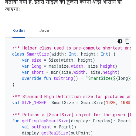
बताया गया है. इससे साइज़ की तुलना करना थोड़ा आसान हो
जाएगा:
Kotlin
Java
/** Helper class used to pre-compute shortest and 
class
SmartSize
(
width
:
Int
,
height
:
Int
)
{
var
size
=
Size
(
width
,
height
)
var
long
=
max
(
size
.
width
,
size
.
height
)
var
short
=
min
(
size
.
width
,
size
.
height
)
override
fun
toString
()
=
"SmartSize(
${
long
}
x
$
}
/** Standard High Definition size for pictures and
val
SIZE_1080P
:
SmartSize
=
SmartSize
(
1920
,
1080
)
/** Returns a [SmartSize] object for the given [Di
fun
getDisplaySmartSize
(
display
:
Display
):
SmartSi
val
outPoint
=
Point
()
display
.
getRealSize
(
outPoint
)