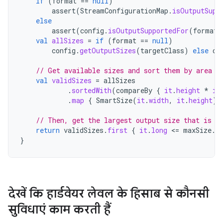
if
(
format
==
null
)
assert
(
StreamConfigurationMap
.
isOutputSupp
else
assert
(
config
.
isOutputSupportedFor
(
format
)
val
allSizes
=
if
(
format
==
null
)
config
.
getOutputSizes
(
targetClass
)
else
co
// Get available sizes and sort them by area f
val
validSizes
=
allSizes
.
sortedWith
(
compareBy
{
it
.
height
*
it
.
map
{
SmartSize
(
it
.
width
,
it
.
height
)
// Then, get the largest output size that is s
return
validSizes
.
first
{
it
.
long
<
=
maxSize
.
l
}
देखें कि हार्डवेयर लेवल के हिसाब से कौनसी
सुविधाएं काम करती हैं