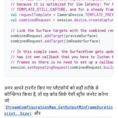
// because it is optimized for low latency; for hi
// TEMPLATE_STILL_CAPTURE, and for a steady frame
val
requestTemplate
=
CameraDevice
.
TEMPLATE_PREVIE
val
combinedRequest
=
session
.
device
.
createCapture
// Link the Surface targets with the combined requ
combinedRequest
.
addTarget
(
previewSurface
)
combinedRequest
.
addTarget
(
imReaderSurface
)
// In this simple case, the SurfaceView gets updat
// has its own callback that you have to listen to 
// frames so there is no need to set up a callback
session
.
setRepeatingRequest
(
combinedRequest
.
build
(
अगर आपने टारगेट किए गए प्लैटफ़ॉर्म को सही तरीके से
कॉन्फ़िगर किया है, तो यह कोड सिर्फ़ ऐसी स्ट्रीम जनरेट करेगा
जो
StreamComfigurationMap.GetOutputMinFrameDuratio
n(int, Size)
और