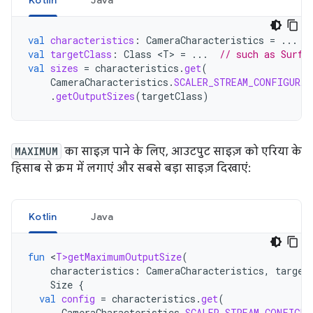
Kotlin
Java
val
characteristics
:
CameraCharacteristics
=
...
val
targetClass
:
Class
<
T
>
=
...
// such as Surfa
val
sizes
=
characteristics
.
get
(
CameraCharacteristics
.
SCALER_STREAM_CONFIGURAT
.
getOutputSizes
(
targetClass
)
MAXIMUM
का साइज़ पाने के लिए, आउटपुट साइज़ को एरिया के
हिसाब से क्रम में लगाएं और सबसे बड़ा साइज़ दिखाएं:
Kotlin
Java
fun
<
T>getMaximumOutputSize
(
characteristics
:
CameraCharacteristics
,
target
Size
{
val
config
=
characteristics
.
get
(
CameraCharacteristics
.
SCALER_STREAM_CONFIGUR