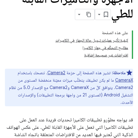
للطي
على هذه الصفحة
كيفية تأثير عمليات تبديل حالة الجهاز في الكاميرات
مفاتيح التحكّم في جهاز الكاميرا
افتراضات غير صحيحة إضافية
ملاحظة:
تشير هذه الصفحة إلى حزمة
Camera2
. ننصحك باستخدام
CameraX
ما لم يكن تطبيقك يتطلّب ميزات معيّنة منخفضة المستوى من
Camera2. يتوافق كلّ من CameraX وCamera2 مع الإصدار 5.0 من نظام
التشغيل Android (المستوى 21 من واجهة برمجة التطبيقات) والإصدارات
الأحدث.
قد يواجه مطوّرو تطبيقات الكاميرا تحديات فريدة عند العمل على
تطبيقات الكاميرا التي تعمل على الأجهزة القابلة للطي. على عكس الهواتف
الذكية التي تُعتبر فيها العديد من الافتراضات المتعلقة باتجاه الشاشة