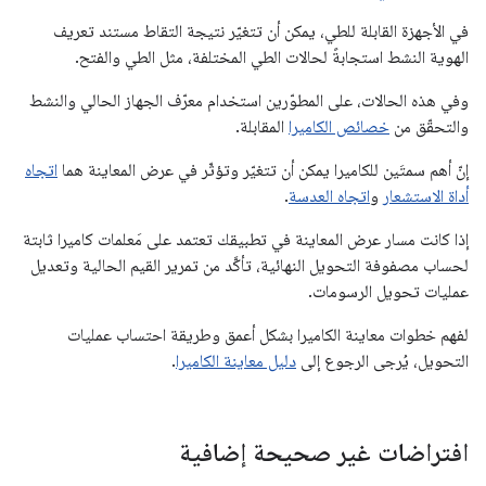
في الأجهزة القابلة للطي، يمكن أن تتغيّر نتيجة التقاط مستند تعريف
الهوية النشط استجابةً لحالات الطي المختلفة، مثل الطي والفتح.
وفي هذه الحالات، على المطوّرين استخدام معرّف الجهاز الحالي والنشط
والتحقّق من
خصائص الكاميرا
المقابلة.
إنّ أهم سمتَين للكاميرا يمكن أن تتغيّر وتؤثّر في عرض المعاينة هما
اتجاه
أداة الاستشعار
و
اتجاه العدسة
.
إذا كانت مسار عرض المعاينة في تطبيقك تعتمد على مَعلمات كاميرا ثابتة
لحساب مصفوفة التحويل النهائية، تأكَّد من تمرير القيم الحالية وتعديل
عمليات تحويل الرسومات.
لفهم خطوات معاينة الكاميرا بشكل أعمق وطريقة احتساب عمليات
التحويل، يُرجى الرجوع إلى
دليل معاينة الكاميرا
.
افتراضات غير صحيحة إضافية