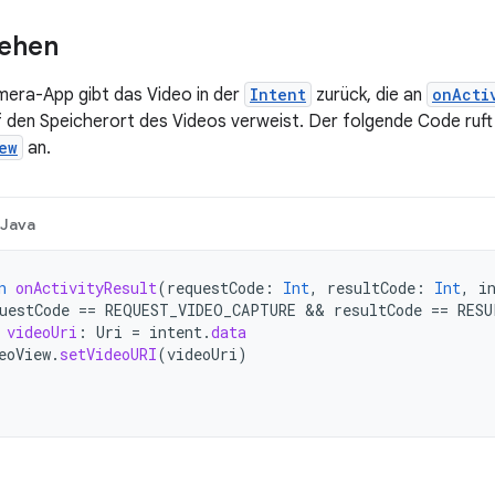
sehen
mera-App gibt das Video in der
Intent
zurück, die an
onActi
uf den Speicherort des Videos verweist. Der folgende Code ruft 
ew
an.
Java
n
onActivityResult
(
requestCode
:
Int
,
resultCode
:
Int
,
i
uestCode
==
REQUEST_VIDEO_CAPTURE
 && 
resultCode
==
RESU
videoUri
:
Uri
=
intent
.
data
eoView
.
setVideoURI
(
videoUri
)