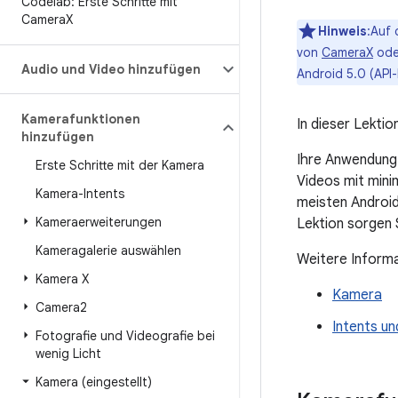
Codelab: Erste Schritte mit
Camera
X
Hinweis
:Auf 
von
CameraX
ode
Audio und Video hinzufügen
Android 5.0 (API-
Kamerafunktionen
In dieser Lekti
hinzufügen
Ihre Anwendung 
Erste Schritte mit der Kamera
Videos mit mini
Kamera-Intents
meisten Androi
Kameraerweiterungen
Lektion sorgen 
Kameragalerie auswählen
Weitere Informa
Kamera X
Kamera
Camera2
Intents un
Fotografie und Videografie bei
wenig Licht
Kamera (eingestellt)