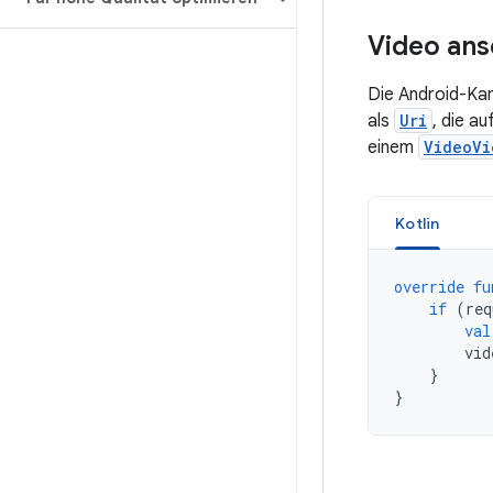
Video an
Die Android-Ka
als
Uri
, die a
einem
VideoVi
Kotlin
override
fu
if
(
req
val
vid
}
}