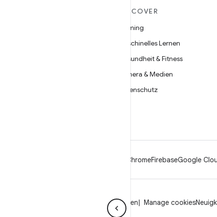
MEHR ZU ANDROID
DISCOVER
Android
Gaming
Android für Unternehmen
Maschinelles Lernen
Datensicherheit
Gesundheit & Fitness
Open Source
Kamera & Medien
Neuigkeiten
Datenschutz
Blog
5G
Podcasts
Android
Chrome
Firebase
Google Clou
Datenschutz
Lizenz
Markenrichtlinien
Manage cookies
Neuigk