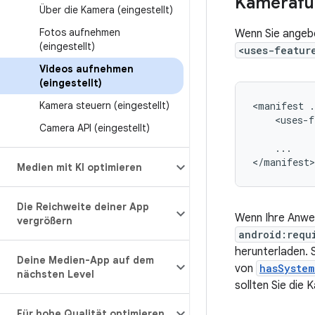
Kamerafu
Über die Kamera (eingestellt)
Fotos aufnehmen
Wenn Sie angeb
(eingestellt)
<uses-featur
Videos aufnehmen
(eingestellt)
Kamera steuern (eingestellt)
<manifest
.
<uses-f
Camera API (eingestellt)
...

</manifest>
Medien mit KI optimieren
Die Reichweite deiner App
Wenn Ihre Anwen
vergrößern
android:requ
herunterladen. 
Deine Medien-App auf dem
von
hasSystem
nächsten Level
sollten Sie die
Für hohe Qualität optimieren