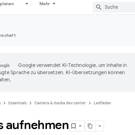
 planen
Mehr
nschaft
Google verwendet KI-Technologie, um Inhalte in
ugte Sprache zu übersetzen. KI-Übersetzungen können
lten.
s
Essentials
Camera & media dev center
Leitfäden
s aufnehmen