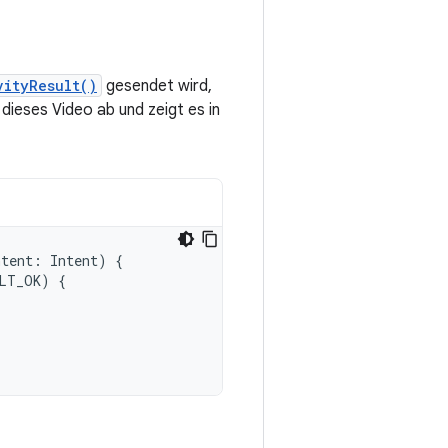
vityResult()
gesendet wird,
dieses Video ab und zeigt es in
ntent
:
Intent
)
{
LT_OK
)
{