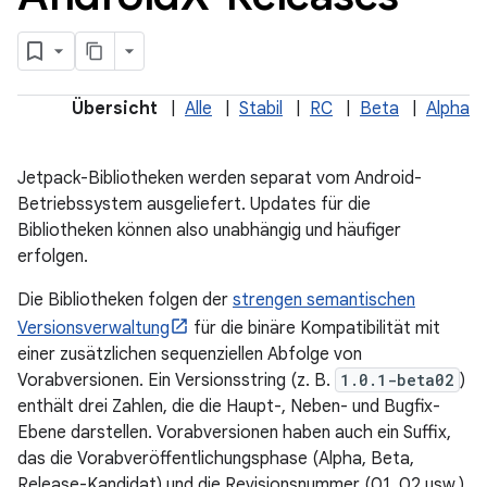
Übersicht
|
Alle
|
Stabil
|
RC
|
Beta
|
Alpha
Jetpack-Bibliotheken werden separat vom Android-
Betriebssystem ausgeliefert. Updates für die
Bibliotheken können also unabhängig und häufiger
erfolgen.
Die Bibliotheken folgen der
strengen semantischen
Versionsverwaltung
für die binäre Kompatibilität mit
einer zusätzlichen sequenziellen Abfolge von
Vorabversionen. Ein Versionsstring (z. B.
1.0.1-beta02
)
enthält drei Zahlen, die die Haupt-, Neben- und Bugfix-
Ebene darstellen. Vorabversionen haben auch ein Suffix,
das die Vorabveröffentlichungsphase (Alpha, Beta,
Release-Kandidat) und die Revisionsnummer (01, 02 usw.)