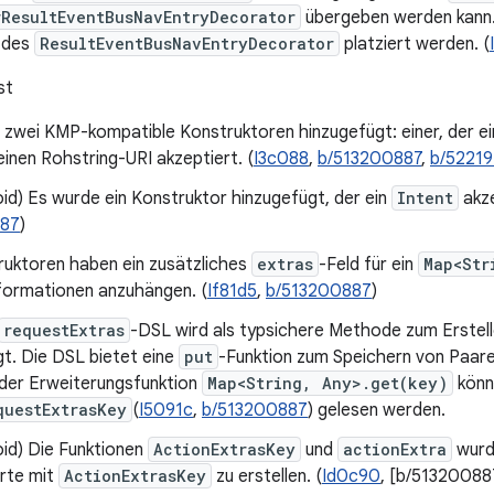
rResultEventBusNavEntryDecorator
übergeben werden kann.
 des
ResultEventBusNavEntryDecorator
platziert werden. (
st
zwei KMP-kompatible Konstruktoren hinzugefügt: einer, der ei
 einen Rohstring-URI akzeptiert. (
I3c088
,
b/513200887
,
b/5221
id) Es wurde ein Konstruktor hinzugefügt, der ein
Intent
akze
187
)
ruktoren haben ein zusätzliches
extras
-Feld für ein
Map<Str
formationen anzuhängen. (
If81d5
,
b/513200887
)
requestExtras
-DSL wird als typsichere Methode zum Erstell
t. Die DSL bietet eine
put
-Funktion zum Speichern von Paar
 der Erweiterungsfunktion
Map<String, Any>.get(key)
könn
questExtrasKey
(
I5091c
,
b/513200887
) gelesen werden.
oid) Die Funktionen
ActionExtrasKey
und
actionExtra
wurd
rte mit
ActionExtrasKey
zu erstellen. (
Id0c90
, [b/51320088