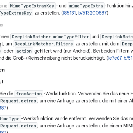
eine
MimeTypeExtrasKey
- und
mimeTypeExtra
-Funktion hi
TypeExtrasKey
zu erstellen. (
I85131
,
b/513200887
)
er
ionen
DeepLinkMatcher.mimeTypeFilter
und
DeepLinkMatc
gt, um
DeepLinkMatcher.Filters
zu erstellen, mit dem
Deep
e
oder
action
gefiltert wird (nur Android). Bei beiden Filtern 
d die Groß-/Kleinschreibung nicht berücksichtigt. (
Ie7e67
,
b/5
en
st
Sie die
fromAction
-Werksfunktion. Verwenden Sie das neue F
kRequest.extras
, um eine Anfrage zu erstellen, die mit einer Ak
887
)
MimeType
-Werksfunktion wurde entfernt. Verwenden Sie das n
kRequest.extras
, um eine Anfrage zu erstellen, die einem MIM