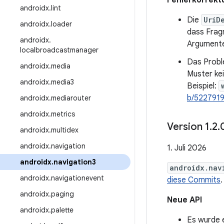
Fehlerkorrekt
androidx
.
lint
Die
UriD
androidx
.
loader
dass Fragm
androidx
.
Argumente 
localbroadcastmanager
Das Probl
androidx
.
media
Muster ke
androidx
.
media3
Beispiel:
b/522791
androidx
.
mediarouter
androidx
.
metrics
Version 1
.
2
.
androidx
.
multidex
androidx
.
navigation
1. Juli 2026
androidx
.
navigation3
androidx.nav
androidx
.
navigationevent
diese Commits
.
androidx
.
paging
Neue API
androidx
.
palette
Es wurde 