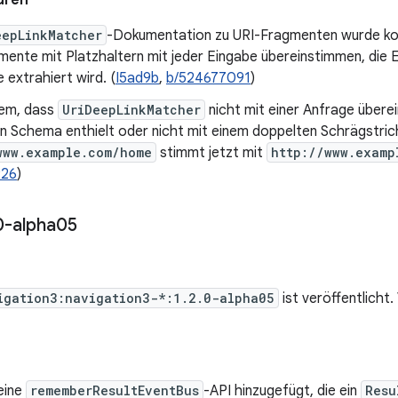
uren
eepLinkMatcher
-Dokumentation zu URI-Fragmenten wurde korr
ente mit Platzhaltern mit jeder Eingabe übereinstimmen, die E
extrahiert wird. (
I5ad9b
,
b/524677091
)
em, dass
UriDeepLinkMatcher
nicht mit einer Anfrage übere
in Schema enthielt oder nicht mit einem doppelten Schrägstri
www.example.com/home
stimmt jetzt mit
http://www.examp
926
)
0-alpha05
igation3:navigation3-*:1.2.0-alpha05
ist veröffentlicht
eine
rememberResultEventBus
-API hinzugefügt, die ein
Resu