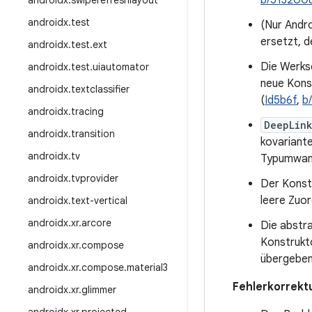
b/513200
androidx
.
swiperefreshlayout
androidx
.
test
(Nur Andr
ersetzt, d
androidx
.
test
.
ext
Die Werkse
androidx
.
test
.
uiautomator
neue Kons
androidx
.
textclassifier
(
Id5b6f
,
b
androidx
.
tracing
DeepLin
androidx
.
transition
kovariante
androidx
.
tv
Typumwandl
androidx
.
tvprovider
Der Kons
leere Zuor
androidx
.
text-vertical
androidx
.
xr
.
arcore
Die abstr
Konstrukt
androidx
.
xr
.
compose
übergeben
androidx
.
xr
.
compose
.
material3
Fehlerkorrekt
androidx
.
xr
.
glimmer