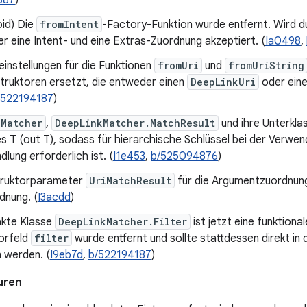
887
)
oid) Die
fromIntent
-Factory-Funktion wurde entfernt. Wird d
er eine Intent- und eine Extras-Zuordnung akzeptiert. (
Ia0498
,
instellungen für die Funktionen
fromUri
und
fromUriString
truktoren ersetzt, die entweder einen
DeepLinkUri
oder eine
/522194187
)
kMatcher
,
DeepLinkMatcher.MatchResult
und ihre Unterkla
s T (out T), sodass für hierarchische Schlüssel bei der Verwe
ung erforderlich ist. (
I1e453
,
b/525094876
)
truktorparameter
UriMatchResult
für die Argumentzuordnung
dnung. (
I3acdd
)
akte Klasse
DeepLinkMatcher.Filter
ist jetzt eine funktional
orfeld
filter
wurde entfernt und sollte stattdessen direkt in 
 werden. (
I9eb7d
,
b/522194187
)
uren