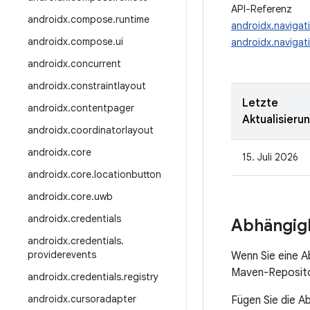
API-Referenz
androidx
.
compose
.
runtime
androidx.navigat
androidx
.
compose
.
ui
androidx.navigati
androidx
.
concurrent
androidx
.
constraintlayout
Letzte
androidx
.
contentpager
Aktualisieru
androidx
.
coordinatorlayout
androidx
.
core
15. Juli 2026
androidx
.
core
.
locationbutton
androidx
.
core
.
uwb
androidx
.
credentials
Abhängigk
androidx
.
credentials
.
providerevents
Wenn Sie eine A
Maven-Repositor
androidx
.
credentials
.
registry
androidx
.
cursoradapter
Fügen Sie die A