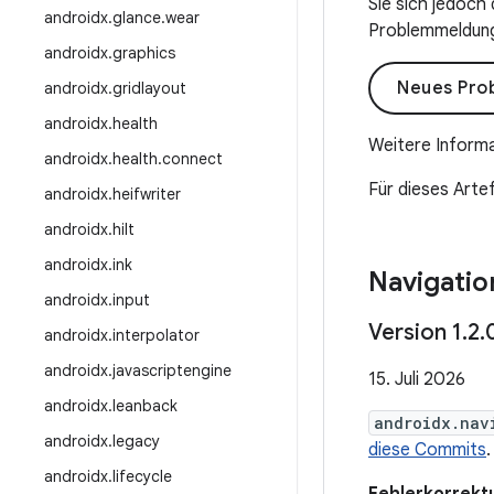
Sie sich jedoch
androidx
.
glance
.
wear
Problemmeldung 
androidx
.
graphics
Neues Pro
androidx
.
gridlayout
androidx
.
health
Weitere Informa
androidx
.
health
.
connect
Für dieses Artef
androidx
.
heifwriter
androidx
.
hilt
androidx
.
ink
Navigatio
androidx
.
input
Version 1
.
2
.
androidx
.
interpolator
androidx
.
javascriptengine
15. Juli 2026
androidx
.
leanback
androidx.nav
androidx
.
legacy
diese Commits
.
androidx
.
lifecycle