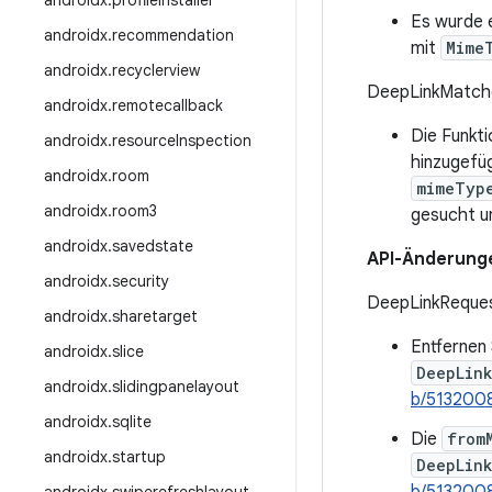
androidx
.
profileinstaller
Es wurde 
androidx
.
recommendation
mit
Mime
androidx
.
recyclerview
DeepLinkMatch
androidx
.
remotecallback
Die Funkt
androidx
.
resource
Inspection
hinzugefü
androidx
.
room
mimeTyp
androidx
.
room3
gesucht un
androidx
.
savedstate
API-Änderung
androidx
.
security
DeepLinkReque
androidx
.
sharetarget
Entfernen 
androidx
.
slice
DeepLin
androidx
.
slidingpanelayout
b/513200
androidx
.
sqlite
Die
from
androidx
.
startup
DeepLin