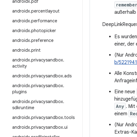
androidx
.
pdf
remembe
androidx
.
percentlayout
außerhalb
androidx
.
performance
DeepLinkReque
androidx
.
photopicker
Es wurden 
androidx
.
preference
einer, der
androidx
.
print
(Nur Andro
androidx
.
privacysandbox
.
b/522194
activity
Alle Konst
androidx
.
privacysandbox
.
ads
Anfragein
androidx
.
privacysandbox
.
Eine neue
plugins
hinzugefüg
androidx
.
privacysandbox
.
Any
. Mit
sdkruntime
einem
Re
androidx
.
privacysandbox
.
tools
(Nur Andr
androidx
.
privacysandbox
.
ui
Extras-Ka