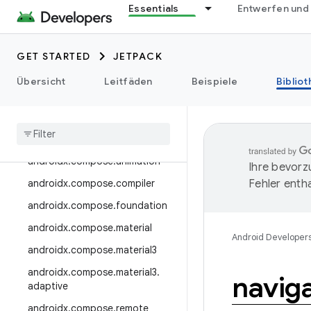
androidx.camera.media3
Essentials
Entwerfen und
androidx.camera.viewfinder
androidx.car
GET STARTED
JETPACK
androidx.car.app
Übersicht
Leitfäden
Beispiele
Biblio
androidx.cardview
androidx
.
collection
androidx
.
compose
androidx
.
compose
.
animation
Ihre bevorz
androidx
.
compose
.
compiler
Fehler entha
androidx
.
compose
.
foundation
androidx
.
compose
.
material
Android Developer
androidx
.
compose
.
material3
androidx
.
compose
.
material3
.
navig
adaptive
androidx
.
compose
.
remote