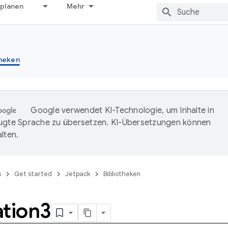
 planen
Mehr
theken
Google verwendet KI-Technologie, um Inhalte in
ugte Sprache zu übersetzen. KI-Übersetzungen können
lten.
s
Get started
Jetpack
Bibliotheken
ation3