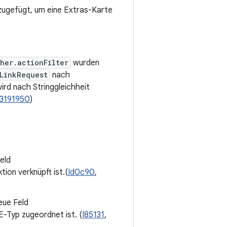
nzugefügt, um eine Extras-Karte
her.actionFilter
wurden
LinkRequest
nach
wird nach Stringgleichheit
13191950
)
eld
tion verknüpft ist.(
Id0c90
,
eue Feld
E-Typ zugeordnet ist. (
I85131
,