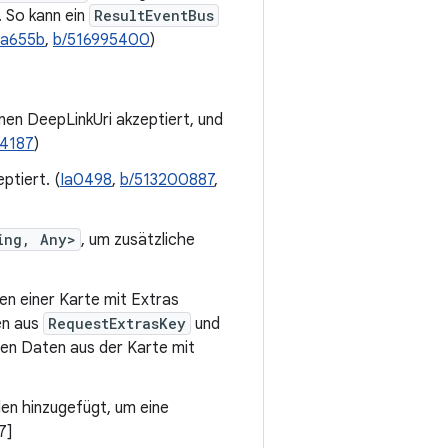
 So kann ein
ResultEventBus
Ia655b
,
b/516995400
)
nen DeepLinkUri akzeptiert, und
94187
)
ptiert. (
Ia0498
,
b/513200887
,
ing, Any>
, um zusätzliche
en einer Karte mit Extras
en aus
RequestExtrasKey
und
en Daten aus der Karte mit
en hinzugefügt, um eine
7]