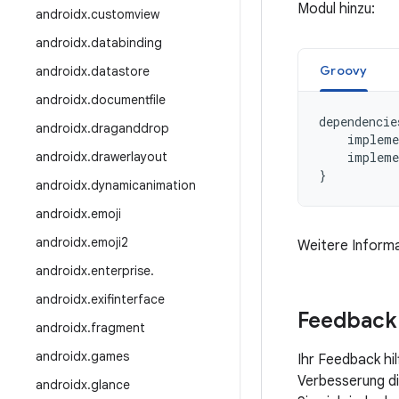
Modul hinzu:
androidx
.
customview
androidx
.
databinding
Groovy
androidx
.
datastore
androidx
.
documentfile
dependencie
androidx
.
draganddrop
impleme
androidx
.
drawerlayout
impleme
}
androidx
.
dynamicanimation
androidx
.
emoji
androidx
.
emoji2
Weitere Informa
androidx
.
enterprise
.
androidx
.
exifinterface
Feedback
androidx
.
fragment
androidx
.
games
Ihr Feedback hi
Verbesserung die
androidx
.
glance