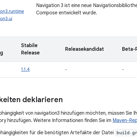
Navigation 3 ist eine neue Navigationsbiblioth
ion3.runtime
Compose entwickelt wurde.
on3.ui
Stabile
Releasekandidat
Beta-
ng
Release
1.1.4
-
-
eiten deklarieren
bhängigkeit von navigation3 hinzufügen möchten, müssen Sie I
y hinzufügen. Weitere Informationen finden Sie im
Maven-Rep
bhängigkeiten für die benötigten Artefakte der Datei
build.g