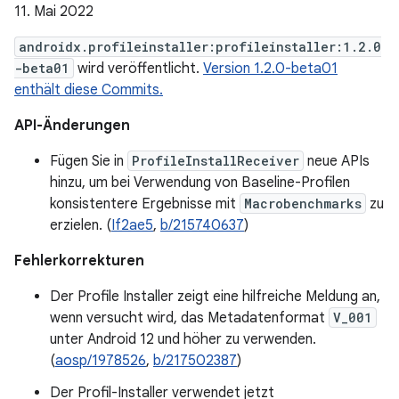
11. Mai 2022
androidx.profileinstaller:profileinstaller:1.2.0
-beta01
wird veröffentlicht.
Version 1.2.0-beta01
enthält diese Commits.
API-Änderungen
Fügen Sie in
ProfileInstallReceiver
neue APIs
hinzu, um bei Verwendung von Baseline-Profilen
konsistentere Ergebnisse mit
Macrobenchmarks
zu
erzielen. (
If2ae5
,
b/215740637
)
Fehlerkorrekturen
Der Profile Installer zeigt eine hilfreiche Meldung an,
wenn versucht wird, das Metadatenformat
V_001
unter Android 12 und höher zu verwenden.
(
aosp/1978526
,
b/217502387
)
Der Profil-Installer verwendet jetzt