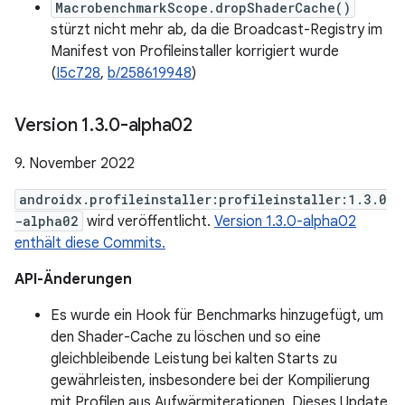
MacrobenchmarkScope.dropShaderCache()
stürzt nicht mehr ab, da die Broadcast-Registry im
Manifest von Profileinstaller korrigiert wurde
(
I5c728
,
b/258619948
)
Version 1
.
3
.
0-alpha02
9. November 2022
androidx.profileinstaller:profileinstaller:1.3.0
-alpha02
wird veröffentlicht.
Version 1.3.0-alpha02
enthält diese Commits.
API-Änderungen
Es wurde ein Hook für Benchmarks hinzugefügt, um
den Shader-Cache zu löschen und so eine
gleichbleibende Leistung bei kalten Starts zu
gewährleisten, insbesondere bei der Kompilierung
mit Profilen aus Aufwärmiterationen. Dieses Update