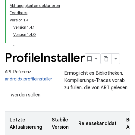
Abhängigkeiten deklarieren
Feedback
Version 1.4
Version 1.4.1
Version 1.4.0
Profile
Installer
API-Referenz
Ermöglicht es Bibliotheken,
androidx.profileinstaller
Kompilierungs-Traces vorab
zu füllen, die von ART gelesen
werden sollen.
Letzte
Stabile
Bet
Releasekandidat
Aktualisierung
Version
Aus