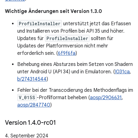
Wichtige Änderungen seit Version 1.3.0
ProfileInstaller
unterstützt jetzt das Erfassen
und Installieren von Profilen bei API 35 und höher.
Updates für
ProfileInstaller
sollten für
Updates der Plattformversion nicht mehr
erforderlich sein. (
6f9f6fa
)
Behebung eines Absturzes beim Setzen von Shadern
unter Android U (API 34) und in Emulatoren. (
I031ca
,
b/274314544
)
Fehler bei der Transcodierung des Methodenflags im
V_015S
-Profilformat beheben (
aosp/2906631
,
aosp/2847740
)
Version 1
.
4
.
0-rc01
4. September 2024