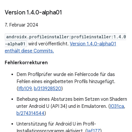
Version 1
.
4
.
0-alpha01
7. Februar 2024
androidx.profileinstaller:profileinstaller:1.4.0
-alpha01
wird veröffentlicht.
Version 1.4.0-alpha01
enthält diese Commits.
Fehlerkorrekturen
Dem Profilprüfer wurde ein Fehlercode für das
Fehlen eines eingebetteten Profils hinzugefügt.
(
Ifb109
,
b/313928520
)
Behebung eines Absturzes beim Setzen von Shadern
unter Android U (API 34) und in Emulatoren. (
I031ca
,
b/274314544
)
Unterstützung für Android U im Profil-
Installationsprogramm aktiviert. (
Iaf177
)