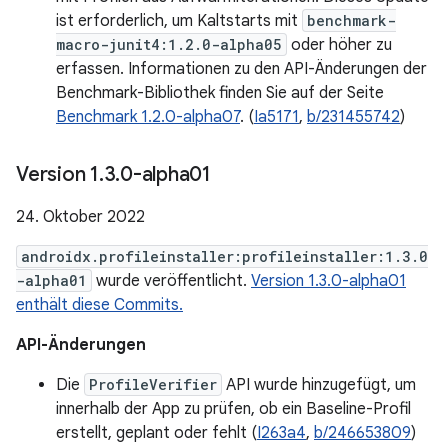
ist erforderlich, um Kaltstarts mit
benchmark-
macro-junit4:1.2.0-alpha05
oder höher zu
erfassen. Informationen zu den API-Änderungen der
Benchmark-Bibliothek finden Sie auf der Seite
Benchmark 1.2.0-alpha07
. (
Ia5171
,
b/231455742
)
Version 1
.
3
.
0-alpha01
24. Oktober 2022
androidx.profileinstaller:profileinstaller:1.3.0
-alpha01
wurde veröffentlicht.
Version 1.3.0-alpha01
enthält diese Commits.
API-Änderungen
Die
ProfileVerifier
API wurde hinzugefügt, um
innerhalb der App zu prüfen, ob ein Baseline-Profil
erstellt, geplant oder fehlt (
I263a4
,
b/246653809
)