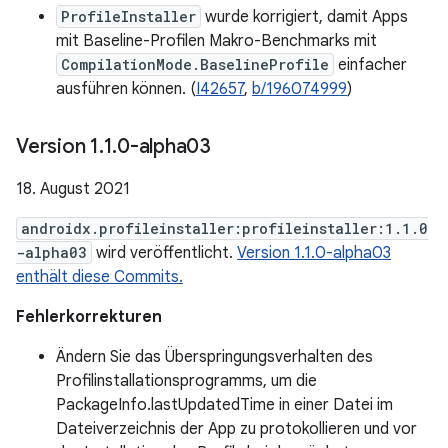
ProfileInstaller
wurde korrigiert, damit Apps
mit Baseline-Profilen Makro-Benchmarks mit
CompilationMode.BaselineProfile
einfacher
ausführen können. (
I42657
,
b/196074999
)
Version 1
.
1
.
0-alpha03
18. August 2021
androidx.profileinstaller:profileinstaller:1.1.0
-alpha03
wird veröffentlicht.
Version 1.1.0-alpha03
enthält diese Commits.
Fehlerkorrekturen
Ändern Sie das Überspringungsverhalten des
Profilinstallationsprogramms, um die
PackageInfo.lastUpdatedTime in einer Datei im
Dateiverzeichnis der App zu protokollieren und vor