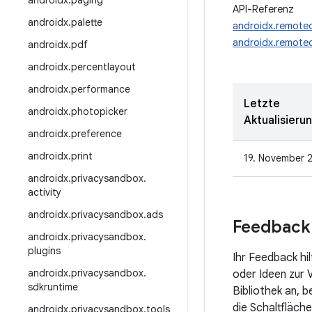
androidx
.
paging
API-Referenz
androidx
.
palette
androidx.remotec
androidx.remotec
androidx
.
pdf
androidx
.
percentlayout
androidx
.
performance
Letzte
androidx
.
photopicker
Aktualisieru
androidx
.
preference
androidx
.
print
19. November 
androidx
.
privacysandbox
.
activity
androidx
.
privacysandbox
.
ads
Feedback
androidx
.
privacysandbox
.
plugins
Ihr Feedback hi
androidx
.
privacysandbox
.
oder Ideen zur 
sdkruntime
Bibliothek an, 
die Schaltfläche
androidx
.
privacysandbox
.
tools