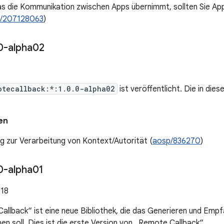
as die Kommunikation zwischen Apps übernimmt, sollten Sie 
/207128063
)
0-alpha02
otecallback:*:1.0.0-alpha02
ist veröffentlicht. Die in di
en
g zur Verarbeitung von Kontext/Autorität (
aosp/836270
)
0-alpha01
018
allback“ ist eine neue Bibliothek, die das Generieren und Em
en soll. Dies ist die erste Version von „Remote Callback“.