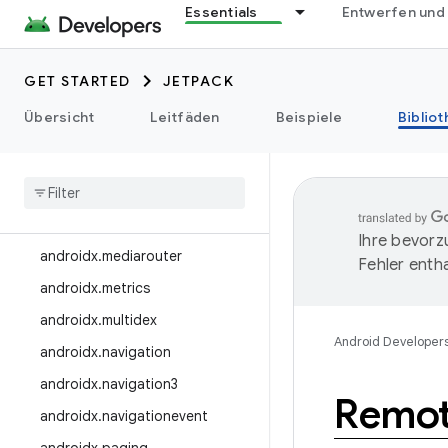
androidx.legacy
Essentials
Entwerfen und
androidx.lifecycle
androidx.lint
GET STARTED
JETPACK
androidx.loader
Übersicht
Leitfäden
Beispiele
Biblio
androidx
.
localbroadcastmanager
androidx
.
media
androidx
.
media3
Ihre bevorz
androidx
.
mediarouter
Fehler entha
androidx
.
metrics
androidx
.
multidex
Android Developer
androidx
.
navigation
androidx
.
navigation3
Remot
androidx
.
navigationevent