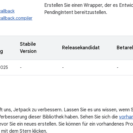
Erstellen Sie einen Wrapper, der es Entwick
allback
PendingIntent bereitzustellen.
allback.compiler
Stabile
Releasekandidat
Betare
ng
Version
2025
-
-
-
lft uns, Jetpack zu verbessern. Lassen Sie es uns wissen, wenn
Verbesserung dieser Bibliothek haben. Sehen Sie sich die
vorha
bevor Sie ein neues erstellen. Sie können für ein vorhandenes P
 mit dem Stern klicken.