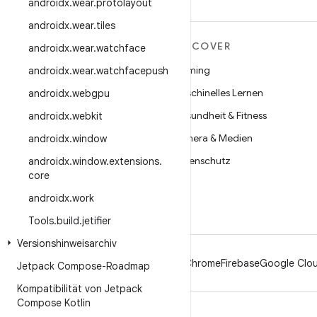
androidx
.
wear
.
protolayout
androidx
.
wear
.
tiles
MEHR ZU ANDROID
DISCOVER
androidx
.
wear
.
watchface
Android
Gaming
androidx
.
wear
.
watchfacepush
Android für Unternehmen
Maschinelles Lernen
androidx
.
webgpu
Datensicherheit
Gesundheit & Fitness
androidx
.
webkit
Open Source
Kamera & Medien
androidx
.
window
Neuigkeiten
Datenschutz
androidx
.
window
.
extensions
.
core
Blog
5G
androidx
.
work
Podcasts
Tools
.
build
.
jetifier
Versionshinweisarchiv
Android
Chrome
Firebase
Google Clou
Jetpack Compose-Roadmap
Kompatibilität von Jetpack
Compose Kotlin