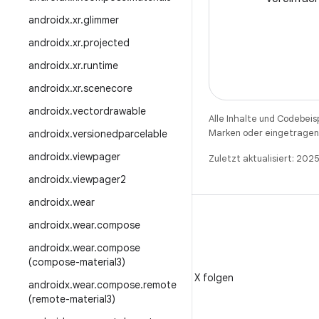
androidx
.
xr
.
glimmer
androidx
.
xr
.
projected
androidx
.
xr
.
runtime
androidx
.
xr
.
scenecore
androidx
.
vectordrawable
Alle Inhalte und Codebeis
Marken oder eingetragene
androidx
.
versionedparcelable
androidx
.
viewpager
Zuletzt aktualisiert: 202
androidx
.
viewpager2
androidx
.
wear
androidx
.
wear
.
compose
androidx
.
wear
.
compose
(compose-material3)
X
@AndroidDev auf X folgen
androidx
.
wear
.
compose
.
remote
(remote-material3)