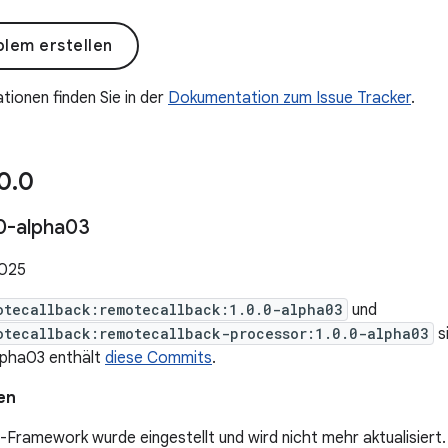
lem erstellen
tionen finden Sie in der
Dokumentation zum Issue Tracker
.
0
.
0
0-alpha03
2025
otecallback:remotecallback:1.0.0-alpha03
und
otecallback:remotecallback-processor:1.0.0-alpha03
si
lpha03 enthält
diese Commits
.
en
-Framework wurde eingestellt und wird nicht mehr aktualisiert