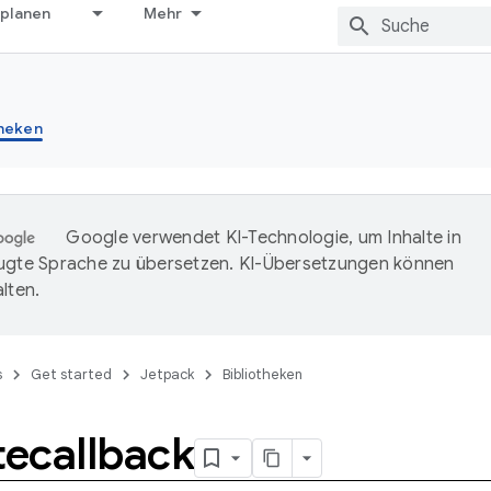
 planen
Mehr
theken
Google verwendet KI-Technologie, um Inhalte in
ugte Sprache zu übersetzen. KI-Übersetzungen können
lten.
s
Get started
Jetpack
Bibliotheken
ecallback