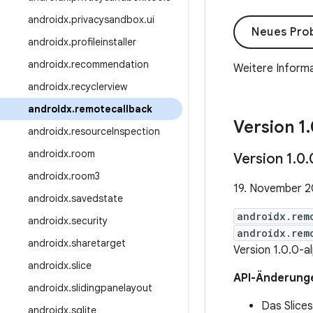
androidx
.
privacysandbox
.
ui
Neues Prob
androidx
.
profileinstaller
androidx
.
recommendation
Weitere Informa
androidx
.
recyclerview
androidx
.
remotecallback
Version 1
.
androidx
.
resource
Inspection
androidx
.
room
Version 1
.
0
.
androidx
.
room3
19. November 
androidx
.
savedstate
androidx.rem
androidx
.
security
androidx.rem
androidx
.
sharetarget
Version 1.0.0-a
androidx
.
slice
API-Änderung
androidx
.
slidingpanelayout
Das Slices
androidx
.
sqlite