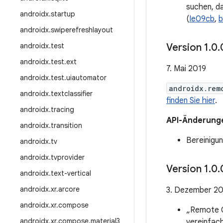
suchen, d
androidx
.
startup
(
Ie09cb
,
b
androidx
.
swiperefreshlayout
androidx
.
test
Version 1
.
0
.
androidx
.
test
.
ext
7. Mai 2019
androidx
.
test
.
uiautomator
androidx.rem
androidx
.
textclassifier
finden Sie hier
.
androidx
.
tracing
API-Änderung
androidx
.
transition
Bereinigun
androidx
.
tv
androidx
.
tvprovider
Version 1
.
0
.
androidx
.
text-vertical
androidx
.
xr
.
arcore
3. Dezember 2
androidx
.
xr
.
compose
„Remote C
androidx
.
xr
.
compose
.
material3
vereinfach