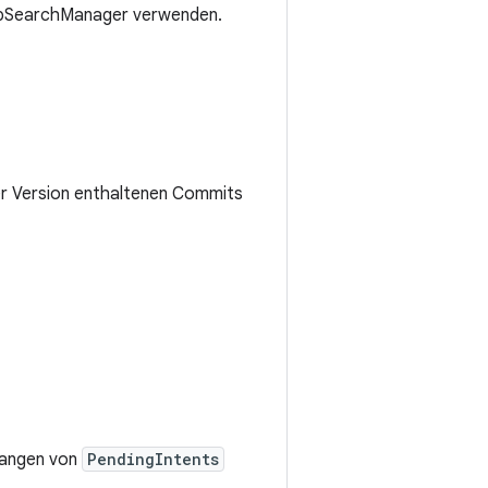
AppSearchManager verwenden.
eser Version enthaltenen Commits
pfangen von
PendingIntents