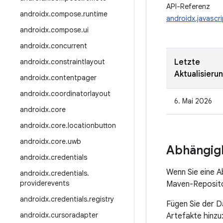
API-Referenz
androidx
.
compose
.
runtime
androidx.javascr
androidx
.
compose
.
ui
androidx
.
concurrent
androidx
.
constraintlayout
Letzte
Aktualisieru
androidx
.
contentpager
androidx
.
coordinatorlayout
6. Mai 2026
androidx
.
core
androidx
.
core
.
locationbutton
androidx
.
core
.
uwb
Abhängigk
androidx
.
credentials
Wenn Sie eine A
androidx
.
credentials
.
providerevents
Maven-Repositor
androidx
.
credentials
.
registry
Fügen Sie der D
androidx
.
cursoradapter
Artefakte hinzu