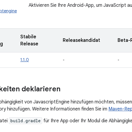
Aktivieren Sie Ihre Android-App, um JavaScript a
iptengine
Stabile
Releasekandidat
Beta-
ng
Release
1.1.0
-
-
eiten deklarieren
bhängigkeit von JavascriptEngine hinzufügen möchten, müssen
y hinzufügen. Weitere Informationen finden Sie im
Maven-Rep
atei
build.gradle
für Ihre App oder Ihr Modul die Abhängigke
: