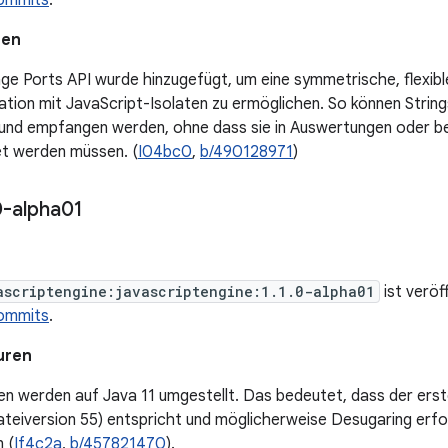
ommits
.
nen
ge Ports API wurde hinzugefügt, um eine symmetrische, flexi
tion mit JavaScript-Isolaten zu ermöglichen. So können Strin
und empfangen werden, ohne dass sie in Auswertungen oder 
et werden müssen. (
I04bc0
,
b/490128971
)
0-alpha01
ascriptengine:javascriptengine:1.1.0-alpha01
ist veröf
ommits
.
uren
en werden auf Java 11 umgestellt. Das bedeutet, dass der ers
teiversion 55) entspricht und möglicherweise Desugaring erfor
 (
If4c2a
,
b/457821470
).