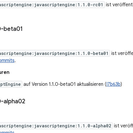
ascriptengine:javascriptengine:1.1.0-rc01
ist veröffent
0-beta01
ascriptengine:javascriptengine:1.1.0-beta01
ist veröff
ommits
.
uren
iptEngine
auf Version 1.1.0-beta01 aktualisieren (
I7b63b
)
0-alpha02
ascriptengine:javascriptengine:1.1.0-alpha02
ist veröf