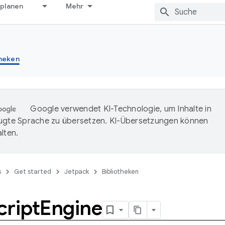
 planen
Mehr
theken
Google verwendet KI-Technologie, um Inhalte in
ugte Sprache zu übersetzen. KI-Übersetzungen können
lten.
s
Get started
Jetpack
Bibliotheken
cript
Engine