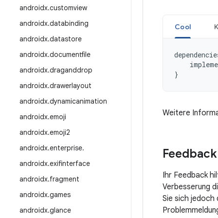
androidx
.
customview
androidx
.
databinding
Cool
K
androidx
.
datastore
androidx
.
documentfile
dependencie
impleme
androidx
.
draganddrop
}
androidx
.
drawerlayout
androidx
.
dynamicanimation
Weitere Informa
androidx
.
emoji
androidx
.
emoji2
androidx
.
enterprise
.
Feedback
androidx
.
exifinterface
Ihr Feedback hi
androidx
.
fragment
Verbesserung die
androidx
.
games
Sie sich jedoch
Problemmeldung 
androidx
.
glance