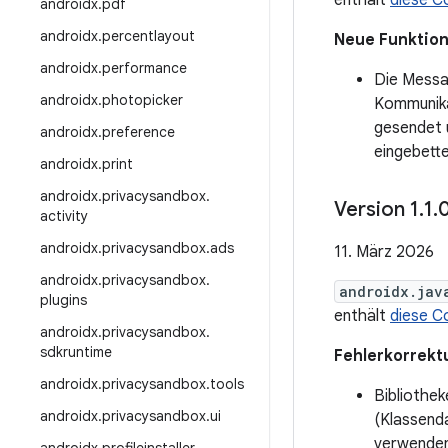
enthält
diese C
androidx
.
pdf
androidx
.
percentlayout
Neue Funktio
androidx
.
performance
Die Messa
androidx
.
photopicker
Kommunika
gesendet 
androidx
.
preference
eingebett
androidx
.
print
androidx
.
privacysandbox
.
Version 1
.
1
.
activity
androidx
.
privacysandbox
.
ads
11. März 2026
androidx
.
privacysandbox
.
androidx.jav
plugins
enthält
diese C
androidx
.
privacysandbox
.
sdkruntime
Fehlerkorrekt
androidx
.
privacysandbox
.
tools
Bibliothek
androidx
.
privacysandbox
.
ui
(Klassenda
verwenden