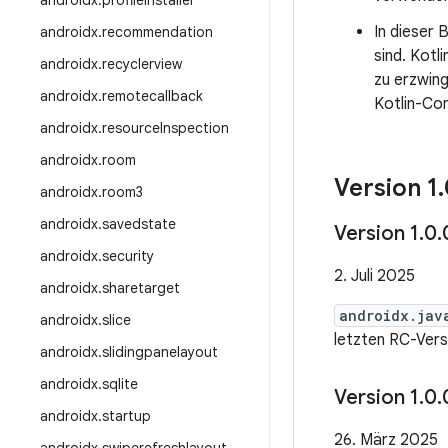
androidx
.
profileinstaller
In dieser 
androidx
.
recommendation
sind. Kot
androidx
.
recyclerview
zu erzwin
androidx
.
remotecallback
Kotlin-Com
androidx
.
resource
Inspection
androidx
.
room
Version 1
.
androidx
.
room3
androidx
.
savedstate
Version 1
.
0
.
androidx
.
security
2. Juli 2025
androidx
.
sharetarget
androidx.jav
androidx
.
slice
letzten RC-Vers
androidx
.
slidingpanelayout
androidx
.
sqlite
Version 1
.
0
.
androidx
.
startup
26. März 2025