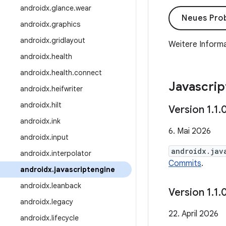
androidx
.
glance
.
wear
Neues Pro
androidx
.
graphics
androidx
.
gridlayout
Weitere Informa
androidx
.
health
androidx
.
health
.
connect
Javascrip
androidx
.
heifwriter
androidx
.
hilt
Version 1
.
1
.
androidx
.
ink
6. Mai 2026
androidx
.
input
androidx.jav
androidx
.
interpolator
Commits
.
androidx
.
javascriptengine
androidx
.
leanback
Version 1
.
1
.
androidx
.
legacy
22. April 2026
androidx
.
lifecycle