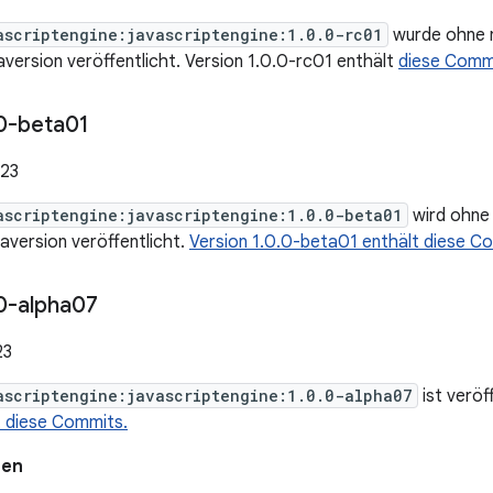
ascriptengine:javascriptengine:1.0.0-rc01
wurde ohne 
aversion veröffentlicht. Version 1.0.0-rc01 enthält
diese Comm
0-beta01
023
ascriptengine:javascriptengine:1.0.0-beta01
wird ohne
haversion veröffentlicht.
Version 1.0.0-beta01 enthält diese C
0-alpha07
23
ascriptengine:javascriptengine:1.0.0-alpha07
ist veröf
t diese Commits.
nen