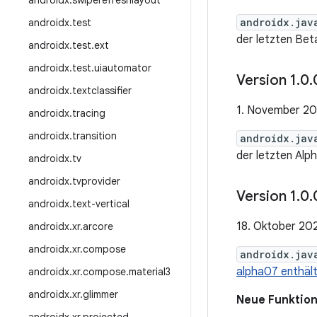
androidx
.
swiperefreshlayout
androidx.jav
androidx
.
test
der letzten Bet
androidx
.
test
.
ext
androidx
.
test
.
uiautomator
Version 1
.
0
.
androidx
.
textclassifier
1. November 2
androidx
.
tracing
androidx
.
transition
androidx.jav
der letzten Alp
androidx
.
tv
androidx
.
tvprovider
Version 1
.
0
.
androidx
.
text-vertical
18. Oktober 20
androidx
.
xr
.
arcore
androidx
.
xr
.
compose
androidx.jav
alpha07 enthäl
androidx
.
xr
.
compose
.
material3
androidx
.
xr
.
glimmer
Neue Funktio