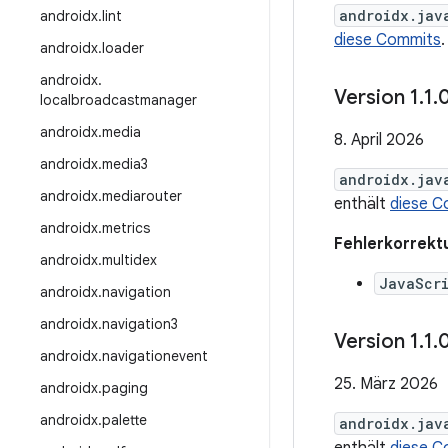
androidx.jav
androidx
.
lint
diese Commits
.
androidx
.
loader
androidx
.
Version 1
.
1
.
localbroadcastmanager
androidx
.
media
8. April 2026
androidx
.
media3
androidx.jav
androidx
.
mediarouter
enthält
diese C
androidx
.
metrics
Fehlerkorrekt
androidx
.
multidex
JavaScr
androidx
.
navigation
androidx
.
navigation3
Version 1
.
1
.
androidx
.
navigationevent
25. März 2026
androidx
.
paging
androidx
.
palette
androidx.jav