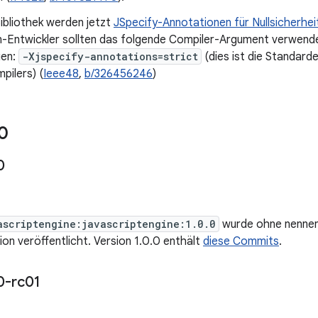
Bibliothek werden jetzt
JSpecify-Annotationen für Nullsicherhei
lin-Entwickler sollten das folgende Compiler-Argument verwend
gen:
-Xjspecify-annotations=strict
(dies ist die Standarde
pilers) (
Ieee48
,
b/326456246
)
0
0
ascriptengine:javascriptengine:1.0.0
wurde ohne nennen
ion veröffentlicht. Version 1.0.0 enthält
diese Commits
.
0-rc01