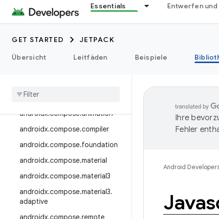
androidx.camera.media3
Essentials
Entwerfen und
androidx.camera.viewfinder
androidx.car
GET STARTED
JETPACK
androidx.car.app
Übersicht
Leitfäden
Beispiele
Biblio
androidx.cardview
androidx
.
collection
androidx
.
compose
androidx
.
compose
.
animation
Ihre bevorz
androidx
.
compose
.
compiler
Fehler entha
androidx
.
compose
.
foundation
androidx
.
compose
.
material
Android Developer
androidx
.
compose
.
material3
androidx
.
compose
.
material3
.
Javas
adaptive
androidx
.
compose
.
remote