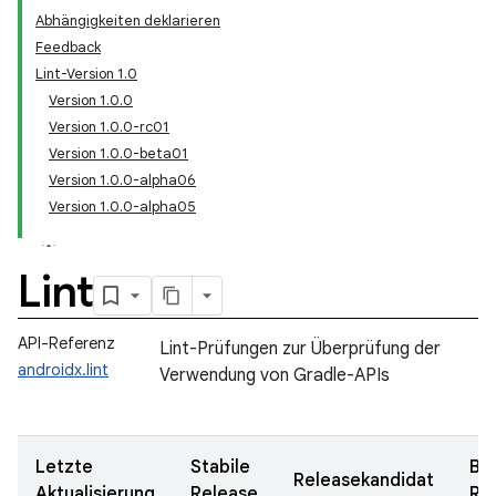
Abhängigkeiten deklarieren
Feedback
Lint-Version 1.0
Version 1.0.0
Version 1.0.0-rc01
Version 1.0.0-beta01
Version 1.0.0-alpha06
Version 1.0.0-alpha05
Lint
API-Referenz
Lint-Prüfungen zur Überprüfung der
androidx.lint
Verwendung von Gradle-APIs
Letzte
Stabile
Be
Releasekandidat
Aktualisierung
Release
Re