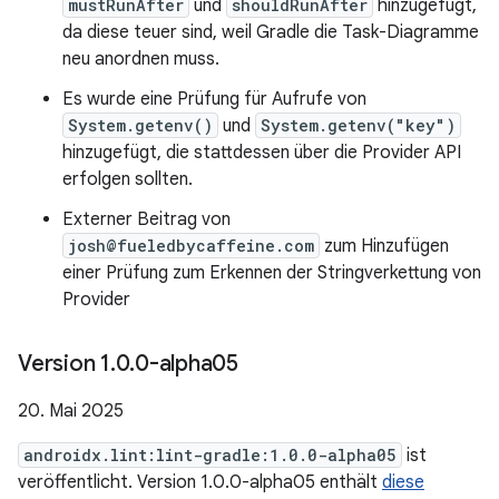
mustRunAfter
und
shouldRunAfter
hinzugefügt,
da diese teuer sind, weil Gradle die Task-Diagramme
neu anordnen muss.
Es wurde eine Prüfung für Aufrufe von
System.getenv()
und
System.getenv("key")
hinzugefügt, die stattdessen über die Provider API
erfolgen sollten.
Externer Beitrag von
josh@fueledbycaffeine.com
zum Hinzufügen
einer Prüfung zum Erkennen der Stringverkettung von
Provider
Version 1
.
0
.
0-alpha05
20. Mai 2025
androidx.lint:lint-gradle:1.0.0-alpha05
ist
veröffentlicht. Version 1.0.0-alpha05 enthält
diese