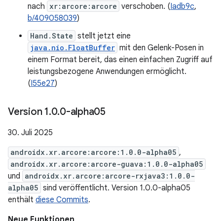
nach
xr:arcore:arcore
verschoben. (
Iadb9c
,
b/409058039
)
Hand.State
stellt jetzt eine
java.nio.FloatBuffer
mit den Gelenk-Posen in
einem Format bereit, das einen einfachen Zugriff auf
leistungsbezogene Anwendungen ermöglicht.
(
I55e27
)
Version 1
.
0
.
0-alpha05
30. Juli 2025
androidx.xr.arcore:arcore:1.0.0-alpha05
,
androidx.xr.arcore:arcore-guava:1.0.0-alpha05
und
androidx.xr.arcore:arcore-rxjava3:1.0.0-
alpha05
sind veröffentlicht. Version 1.0.0-alpha05
enthält
diese Commits
.
Neue Funktionen