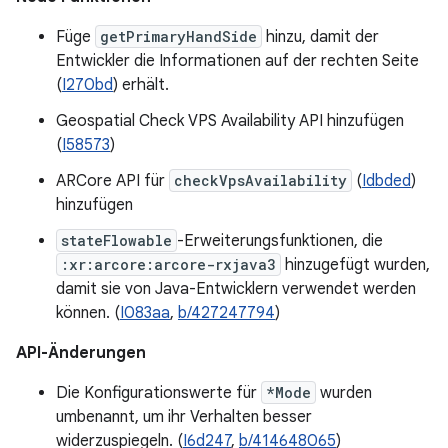
Füge
getPrimaryHandSide
hinzu, damit der
Entwickler die Informationen auf der rechten Seite
(
I270bd
) erhält.
Geospatial Check VPS Availability API hinzufügen
(
I58573
)
ARCore API für
checkVpsAvailability
(
Idbded
)
hinzufügen
stateFlowable
-Erweiterungsfunktionen, die
:xr:arcore:arcore-rxjava3
hinzugefügt wurden,
damit sie von Java-Entwicklern verwendet werden
können. (
I083aa
,
b/427247794
)
API-Änderungen
Die Konfigurationswerte für
*Mode
wurden
umbenannt, um ihr Verhalten besser
widerzuspiegeln. (
I6d247
,
b/414648065
)