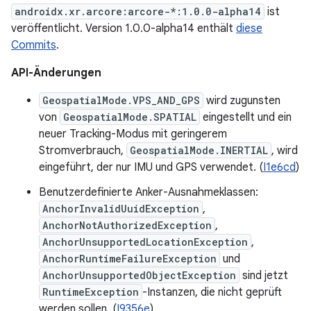
androidx.xr.arcore:arcore-*:1.0.0-alpha14
ist
veröffentlicht. Version 1.0.0-alpha14 enthält
diese
Commits
.
API-Änderungen
GeospatialMode.VPS_AND_GPS
wird zugunsten
von
GeospatialMode.SPATIAL
eingestellt und ein
neuer Tracking-Modus mit geringerem
Stromverbrauch,
GeospatialMode.INERTIAL
, wird
eingeführt, der nur IMU und GPS verwendet. (
I1e6cd
)
Benutzerdefinierte Anker-Ausnahmeklassen:
AnchorInvalidUuidException
,
AnchorNotAuthorizedException
,
AnchorUnsupportedLocationException
,
AnchorRuntimeFailureException
und
AnchorUnsupportedObjectException
sind jetzt
RuntimeException
-Instanzen, die nicht geprüft
werden sollen. (
I9356e
)