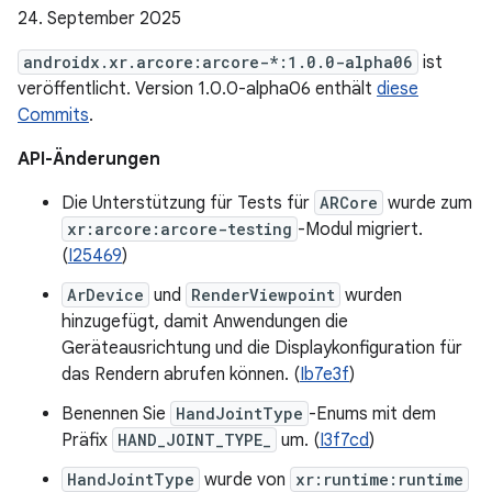
24. September 2025
androidx.xr.arcore:arcore-*:1.0.0-alpha06
ist
veröffentlicht. Version 1.0.0-alpha06 enthält
diese
Commits
.
API-Änderungen
Die Unterstützung für Tests für
ARCore
wurde zum
xr:arcore:arcore-testing
-Modul migriert.
(
I25469
)
ArDevice
und
RenderViewpoint
wurden
hinzugefügt, damit Anwendungen die
Geräteausrichtung und die Displaykonfiguration für
das Rendern abrufen können. (
Ib7e3f
)
Benennen Sie
HandJointType
-Enums mit dem
Präfix
HAND_JOINT_TYPE_
um. (
I3f7cd
)
HandJointType
wurde von
xr:runtime:runtime