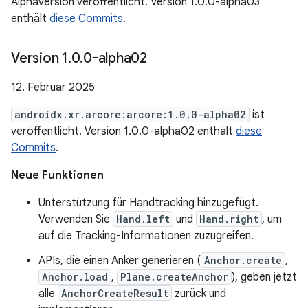
Alphaversion veröffentlicht. Version 1.0.0-alpha03
enthält
diese Commits
.
Version 1
.
0
.
0-alpha02
12. Februar 2025
androidx.xr.arcore:arcore:1.0.0-alpha02
ist
veröffentlicht. Version 1.0.0-alpha02 enthält
diese
Commits
.
Neue Funktionen
Unterstützung für Handtracking hinzugefügt.
Verwenden Sie
Hand.left
und
Hand.right
, um
auf die Tracking-Informationen zuzugreifen.
APIs, die einen Anker generieren (
Anchor.create
,
Anchor.load
,
Plane.createAnchor
), geben jetzt
alle
AnchorCreateResult
zurück und