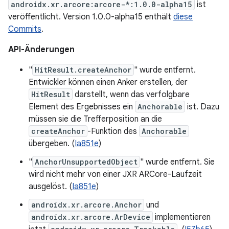
androidx.xr.arcore:arcore-*:1.0.0-alpha15
ist
veröffentlicht. Version 1.0.0-alpha15 enthält
diese
Commits
.
API-Änderungen
"
HitResult.createAnchor
" wurde entfernt.
Entwickler können einen Anker erstellen, der
HitResult
darstellt, wenn das verfolgbare
Element des Ergebnisses ein
Anchorable
ist. Dazu
müssen sie die Trefferposition an die
createAnchor
-Funktion des
Anchorable
übergeben. (
Ia851e
)
"
AnchorUnsupportedObject
" wurde entfernt. Sie
wird nicht mehr von einer JXR ARCore-Laufzeit
ausgelöst. (
Ia851e
)
androidx.xr.arcore.Anchor
und
androidx.xr.arcore.ArDevice
implementieren