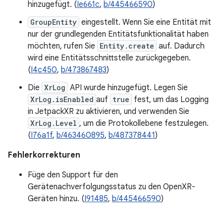
hinzugefügt. (
Ie661c
,
b/445466590
)
GroupEntity
eingestellt. Wenn Sie eine Entität mit
nur der grundlegenden Entitätsfunktionalität haben
möchten, rufen Sie
Entity.create
auf. Dadurch
wird eine Entitätsschnittstelle zurückgegeben.
(
I4c450
,
b/473867483
)
Die
XrLog
API wurde hinzugefügt. Legen Sie
XrLog.isEnabled
auf
true
fest, um das Logging
in JetpackXR zu aktivieren, und verwenden Sie
XrLog.Level
, um die Protokollebene festzulegen.
(
I76a1f
,
b/463460895
,
b/487378441
)
Fehlerkorrekturen
Füge den Support für den
Gerätenachverfolgungsstatus zu den OpenXR-
Geräten hinzu. (
I91485
,
b/445466590
)