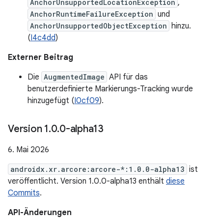
AnchorUnsupportedLocationException
,
AnchorRuntimeFailureException
und
AnchorUnsupportedObjectException
hinzu.
(
I4c4dd
)
Externer Beitrag
Die
AugmentedImage
API für das
benutzerdefinierte Markierungs-Tracking wurde
hinzugefügt (
I0cf09
).
Version 1
.
0
.
0-alpha13
6. Mai 2026
androidx.xr.arcore:arcore-*:1.0.0-alpha13
ist
veröffentlicht. Version 1.0.0-alpha13 enthält
diese
Commits
.
API-Änderungen