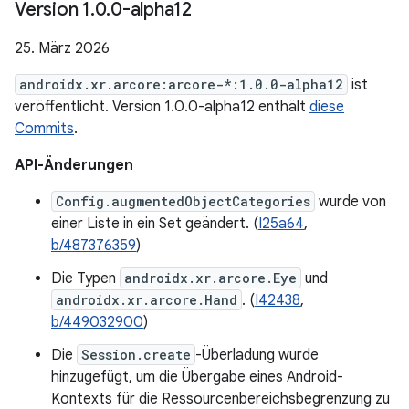
Version 1
.
0
.
0-alpha12
25. März 2026
androidx.xr.arcore:arcore-*:1.0.0-alpha12
ist
veröffentlicht. Version 1.0.0-alpha12 enthält
diese
Commits
.
API-Änderungen
Config.augmentedObjectCategories
wurde von
einer Liste in ein Set geändert. (
I25a64
,
b/487376359
)
Die Typen
androidx.xr.arcore.Eye
und
androidx.xr.arcore.Hand
. (
I42438
,
b/449032900
)
Die
Session.create
-Überladung wurde
hinzugefügt, um die Übergabe eines Android-
Kontexts für die Ressourcenbereichsbegrenzung zu