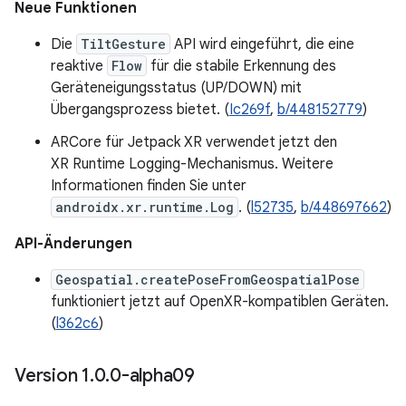
Neue Funktionen
Die
TiltGesture
API wird eingeführt, die eine
reaktive
Flow
für die stabile Erkennung des
Geräteneigungsstatus (UP/DOWN) mit
Übergangsprozess bietet. (
Ic269f
,
b/448152779
)
ARCore für Jetpack XR verwendet jetzt den
XR Runtime Logging-Mechanismus. Weitere
Informationen finden Sie unter
androidx.xr.runtime.Log
. (
l52735
,
b/448697662
)
API-Änderungen
Geospatial.createPoseFromGeospatialPose
funktioniert jetzt auf OpenXR-kompatiblen Geräten.
(
l362c6
)
Version 1
.
0
.
0-alpha09