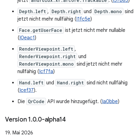
jetzt
androidx.xr.arcore.Trackable
. (
I57b65
)
Depth.left
,
Depth.right
und
Depth.mono
sind
jetzt nicht mehr nullfähig (
I1fc5e
)
Face.getUserFace
ist jetzt nicht mehr nullable
(
I0eac1
)
RenderViewpoint.left
,
RenderViewpoint.right
und
RenderViewpoint.mono
sind jetzt nicht mehr
nullfähig (
Icf7fa
)
Hand.left
und
Hand.right
sind nicht nullfähig
(
Icef37
).
Die
QrCode
API wurde hinzugefügt. (
Ia0bbe
)
Version 1
.
0
.
0-alpha14
19. Mai 2026