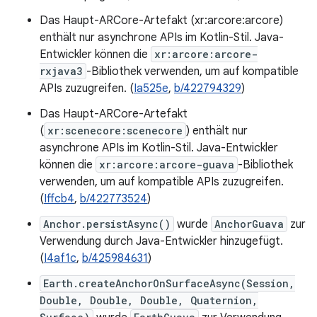
Das Haupt-ARCore-Artefakt (xr:arcore:arcore)
enthält nur asynchrone APIs im Kotlin-Stil. Java-
Entwickler können die
xr:arcore:arcore-
rxjava3
-Bibliothek verwenden, um auf kompatible
APIs zuzugreifen. (
Ia525e
,
b/422794329
)
Das Haupt-ARCore-Artefakt
(
xr:scenecore:scenecore
) enthält nur
asynchrone APIs im Kotlin-Stil. Java-Entwickler
können die
xr:arcore:arcore-guava
-Bibliothek
verwenden, um auf kompatible APIs zuzugreifen.
(
Iffcb4
,
b/422773524
)
Anchor.persistAsync()
wurde
AnchorGuava
zur
Verwendung durch Java-Entwickler hinzugefügt.
(
I4af1c
,
b/425984631
)
Earth.createAnchorOnSurfaceAsync(Session,
Double, Double, Double, Quaternion,