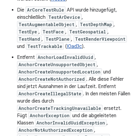
Die
ArCoreTestRule
API wurde hinzugefügt,
einschließlich
TestArDevice
,
TestAugmentableObject
,
TestDepthMap
,
TestEye
,
TestFace
,
TestGeospatial
,
TestHand
,
TestPlane
,
TestRenderViewpoint
und
TestTrackable
(
I0ad3c
).
Entfernt
AnchorLoadInvalidUuid
,
AnchorCreateUnsupportedObject
,
AnchorCreateUnsupportedLocation
und
AnchorCreateNotAuthorized
. Alle diese Fehler
sind jetzt Ausnahmen in der Laufzeit. Entfernt
AnchorCreateIllegalState
. In den meisten Fällen
wurde dies durch
AnchorCreateTrackingUnavailable
ersetzt.
Fügt
AnchorException
und die abgeleiteten
Klassen
AnchorInvalidUuidException
,
AnchorNotAuthorizedException
,