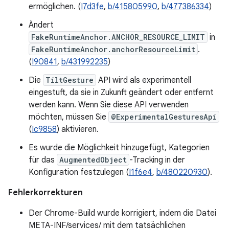
ermöglichen. (
I7d3fe
,
b/415805990
,
b/477386334
)
Ändert
FakeRuntimeAnchor.ANCHOR_RESOURCE_LIMIT
in
FakeRuntimeAnchor.anchorResourceLimit
.
(
I90841
,
b/431992235
)
Die
TiltGesture
API wird als experimentell
eingestuft, da sie in Zukunft geändert oder entfernt
werden kann. Wenn Sie diese API verwenden
möchten, müssen Sie
@ExperimentalGesturesApi
(
Ic9858
) aktivieren.
Es wurde die Möglichkeit hinzugefügt, Kategorien
für das
AugmentedObject
-Tracking in der
Konfiguration festzulegen (
I1f6e4
,
b/480220930
).
Fehlerkorrekturen
Der Chrome-Build wurde korrigiert, indem die Datei
META-INF/services/ mit dem tatsächlichen