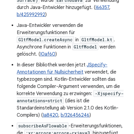
Surface)
wurde
EarthGuava
zur Verwendung
durch Java-Entwickler hinzugefügt. (
I66357
,
b/425992992
)
Java-Entwickler verwenden die
Erweiterungsfunktionen für
GltfModel.createAsync
in
GltfModel.kt
.
Asynchrone Funktionen in
GltfModel
werden
gelöscht. (
I0af60
)
In dieser Bibliothek werden jetzt
JSpecify-
Annotationen für Nullsicherheit
verwendet, die
typbezogen sind. Kotlin-Entwickler sollten das
folgende Compiler-Argument verwenden, um die
korrekte Verwendung zu erzwingen:
-Xjspecify-
annotations=strict
(dies ist die
Standardeinstellung ab Version 2.1.0 des Kotlin-
Compilers) (
Ia8420
,
b/326456246
)
subscribeAsFlowable
-Erweiterungsfunktionen,
die
:xr:arcore:arcore-rxjava3
hinzugefügt