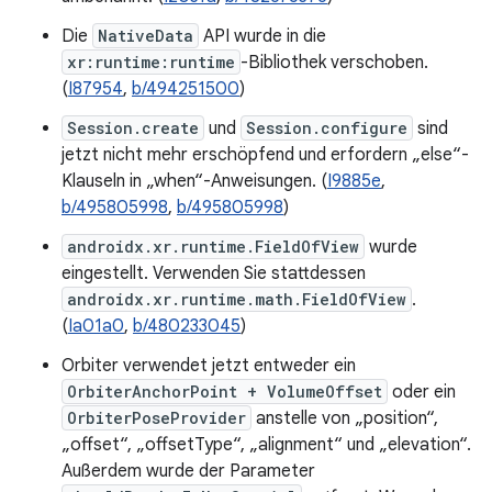
Die
NativeData
API wurde in die
xr:runtime:runtime
-Bibliothek verschoben.
(
I87954
,
b/494251500
)
Session.create
und
Session.configure
sind
jetzt nicht mehr erschöpfend und erfordern „else“-
Klauseln in „when“-Anweisungen. (
I9885e
,
b/495805998
,
b/495805998
)
androidx.xr.runtime.FieldOfView
wurde
eingestellt. Verwenden Sie stattdessen
androidx.xr.runtime.math.FieldOfView
.
(
Ia01a0
,
b/480233045
)
Orbiter verwendet jetzt entweder ein
OrbiterAnchorPoint + VolumeOffset
oder ein
OrbiterPoseProvider
anstelle von „position“,
„offset“, „offsetType“, „alignment“ und „elevation“.
Außerdem wurde der Parameter