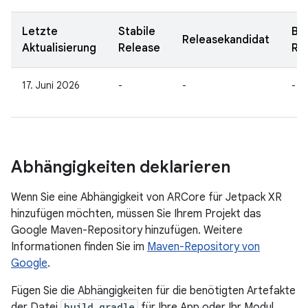
Letzte
Stabile
Be
Releasekandidat
Aktualisierung
Release
Re
17. Juni 2026
-
-
-
Abhängigkeiten deklarieren
Wenn Sie eine Abhängigkeit von ARCore für Jetpack XR
hinzufügen möchten, müssen Sie Ihrem Projekt das
Google Maven-Repository hinzufügen. Weitere
Informationen finden Sie im
Maven-Repository von
Google
.
Fügen Sie die Abhängigkeiten für die benötigten Artefakte
der Datei
build.gradle
für Ihre App oder Ihr Modul