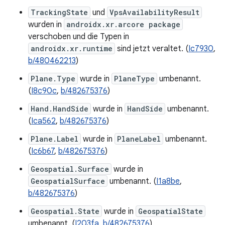
TrackingState
und
VpsAvailabilityResult
wurden in
androidx.xr.arcore package
verschoben und die Typen in
androidx.xr.runtime
sind jetzt veraltet. (
Ic7930
,
b/480462213
)
Plane.Type
wurde in
PlaneType
umbenannt.
(
I8c90c
,
b/482675376
)
Hand.HandSide
wurde in
HandSide
umbenannt.
(
Ica562
,
b/482675376
)
Plane.Label
wurde in
PlaneLabel
umbenannt.
(
Ic6b67
,
b/482675376
)
Geospatial.Surface
wurde in
GeospatialSurface
umbenannt. (
I1a8be
,
b/482675376
)
Geospatial.State
wurde in
GeospatialState
umbenannt. (
I203fa
,
b/482675376
)