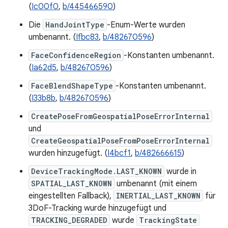
(
Ic00f0
,
b/445466590
)
Die
HandJointType
-Enum-Werte wurden
umbenannt. (
Ifbc83
,
b/482670596
)
FaceConfidenceRegion
-Konstanten umbenannt.
(
Ia62d5
,
b/482670596
)
FaceBlendShapeType
-Konstanten umbenannt.
(
I33b8b
,
b/482670596
)
CreatePoseFromGeospatialPoseErrorInternal
und
CreateGeospatialPoseFromPoseErrorInternal
wurden hinzugefügt. (
I4bcf1
,
b/482666615
)
DeviceTrackingMode.LAST_KNOWN
wurde in
SPATIAL_LAST_KNOWN
umbenannt (mit einem
eingestellten Fallback),
INERTIAL_LAST_KNOWN
für
3DoF-Tracking wurde hinzugefügt und
TRACKING_DEGRADED
wurde
TrackingState