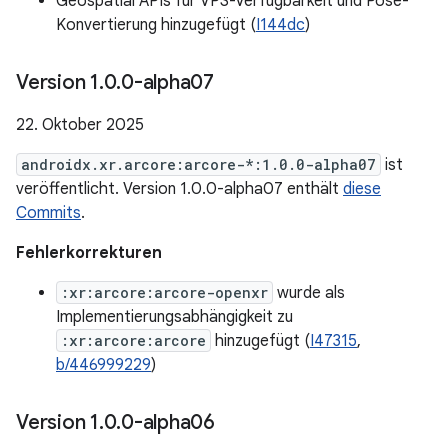
Geospatial APIs für VPS-Verfügbarkeit und Pose-
Konvertierung hinzugefügt (
I144dc
)
Version 1
.
0
.
0-alpha07
22. Oktober 2025
androidx.xr.arcore:arcore-*:1.0.0-alpha07
ist
veröffentlicht. Version 1.0.0-alpha07 enthält
diese
Commits
.
Fehlerkorrekturen
:xr:arcore:arcore-openxr
wurde als
Implementierungsabhängigkeit zu
:xr:arcore:arcore
hinzugefügt (
I47315
,
b/446999229
)
Version 1
.
0
.
0-alpha06