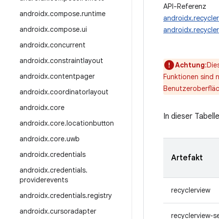
API-Referenz
androidx
.
compose
.
runtime
androidx.recycler
androidx
.
compose
.
ui
androidx.recycle
androidx
.
concurrent
androidx
.
constraintlayout
Achtung
:Die
androidx
.
contentpager
Funktionen sind 
Benutzeroberfläc
androidx
.
coordinatorlayout
androidx
.
core
In dieser Tabel
androidx
.
core
.
locationbutton
androidx
.
core
.
uwb
androidx
.
credentials
Artefakt
androidx
.
credentials
.
providerevents
recyclerview
androidx
.
credentials
.
registry
androidx
.
cursoradapter
recyclerview-s