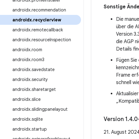
androidx
.
profileinstaller
Sonstige Änd
androidx
.
recommendation
Die manuel
androidx
.
recyclerview
über die A
androidx
.
remotecallback
Version 3.
androidx
.
resource
Inspection
die AGP ni
Details fi
androidx
.
room
androidx
.
room3
Fügen Sie
kennzeich
androidx
.
savedstate
Frame erf
androidx
.
security
schnell wi
androidx
.
sharetarget
Aktualisie
androidx
.
slice
„Kompatibi
androidx
.
slidingpanelayout
Version 1
.
4
.
0
androidx
.
sqlite
androidx
.
startup
21. August 202