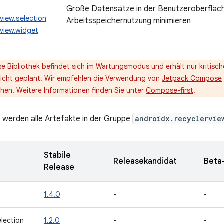
Große Datensätze in der Benutzeroberfläche
view.selection
Arbeitsspeichernutzung minimieren
rview.widget
se Bibliothek befindet sich im Wartungsmodus und erhält nur kritisc
nicht geplant. Wir empfehlen die Verwendung von
Jetpack Compose
hen. Weitere Informationen finden Sie unter
Compose-first
.
le werden alle Artefakte in der Gruppe
androidx.recyclervie
Stabile
Releasekandidat
Beta
Release
1.4.0
-
-
election
1.2.0
-
-