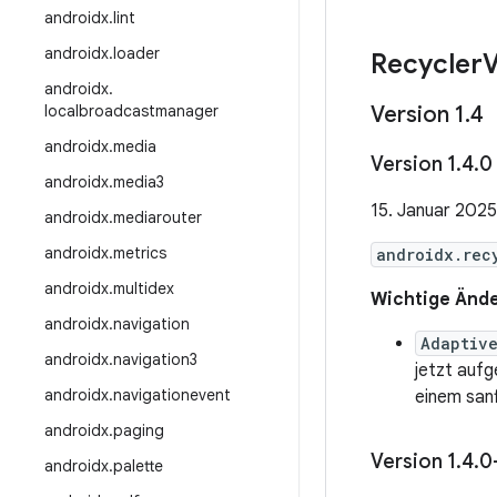
androidx
.
lint
androidx
.
loader
Recycler
androidx
.
localbroadcastmanager
Version 1
.
4
androidx
.
media
Version 1
.
4
.
0
androidx
.
media3
15. Januar 2025
androidx
.
mediarouter
androidx
.
metrics
androidx.rec
androidx
.
multidex
Wichtige Ände
androidx
.
navigation
Adaptiv
androidx
.
navigation3
jetzt auf
androidx
.
navigationevent
einem sanf
androidx
.
paging
Version 1
.
4
.
0
androidx
.
palette