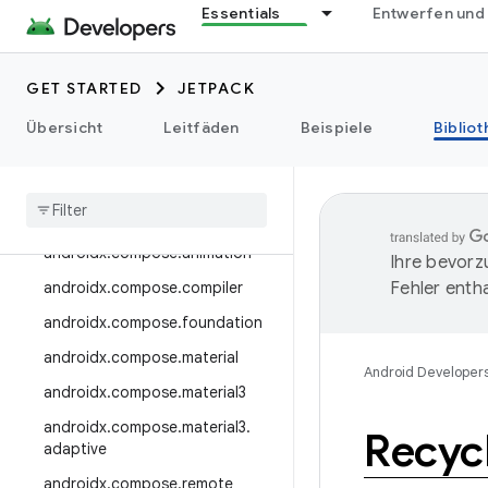
androidx.camera.media3
Essentials
Entwerfen und
androidx.camera.viewfinder
androidx.car
GET STARTED
JETPACK
androidx.car.app
Übersicht
Leitfäden
Beispiele
Biblio
androidx.cardview
androidx
.
collection
androidx
.
compose
androidx
.
compose
.
animation
Ihre bevorz
androidx
.
compose
.
compiler
Fehler entha
androidx
.
compose
.
foundation
androidx
.
compose
.
material
Android Developer
androidx
.
compose
.
material3
androidx
.
compose
.
material3
.
Recyc
adaptive
androidx
.
compose
.
remote