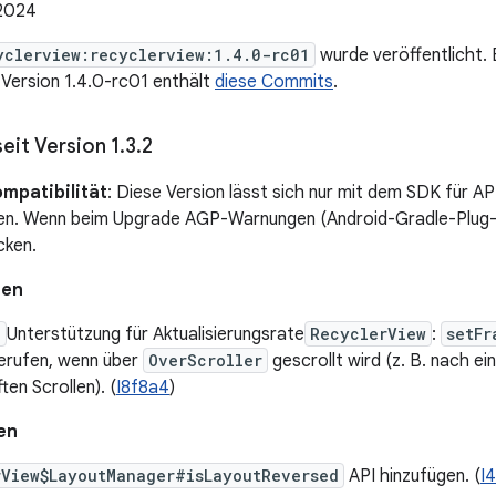
 2024
yclerview:recyclerview:1.4.0-rc01
wurde veröffentlicht. 
. Version 1.4.0-rc01 enthält
diese Commits
.
eit Version 1
.
3
.
2
mpatibilität
: Diese Version lässt sich nur mit dem SDK für AP
ren. Wenn beim Upgrade AGP-Warnungen (Android-Gradle-Plug-i
cken.
nen
e
Unterstützung für Aktualisierungsrate
RecyclerView
:
setFr
gerufen, wenn über
OverScroller
gescrollt wird (z. B. nach e
ten Scrollen). (
I8f8a4
)
en
rView$LayoutManager#isLayoutReversed
API hinzufügen. (
I