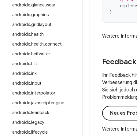
androidx
.
glance
.
wear
impleme
}
androidx
.
graphics
androidx
.
gridlayout
androidx
.
health
Weitere Informa
androidx
.
health
.
connect
androidx
.
heifwriter
Feedback
androidx
.
hilt
androidx
.
ink
Ihr Feedback hi
Verbesserung die
androidx
.
input
Sie sich jedoch
androidx
.
interpolator
Problemmeldung 
androidx
.
javascriptengine
androidx
.
leanback
Neues Pro
androidx
.
legacy
Weitere Informa
androidx
.
lifecycle