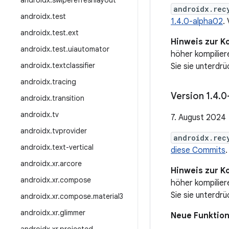
androidx
.
swiperefreshlayout
androidx.rec
androidx
.
test
1.4.0-alpha02
.
androidx
.
test
.
ext
Hinweis zur Ko
androidx
.
test
.
uiautomator
höher kompilie
androidx
.
textclassifier
Sie sie unterdrü
androidx
.
tracing
Version 1
.
4
.
0
androidx
.
transition
androidx
.
tv
7. August 2024
androidx
.
tvprovider
androidx.rec
androidx
.
text-vertical
diese Commits
.
androidx
.
xr
.
arcore
Hinweis zur Ko
androidx
.
xr
.
compose
höher kompilie
Sie sie unterdrü
androidx
.
xr
.
compose
.
material3
androidx
.
xr
.
glimmer
Neue Funktio