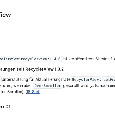
View
yclerview:recyclerview:1.4.0
ist veröffentlicht. Version 1
rungen seit RecyclerView 1.3.2
e
Unterstützung für Aktualisierungsrate
RecyclerView
:
setFr
gerufen, wenn über
OverScroller
gescrollt wird (z. B. nach e
ten Scrollen). (
I8f8a4
)
-rc01