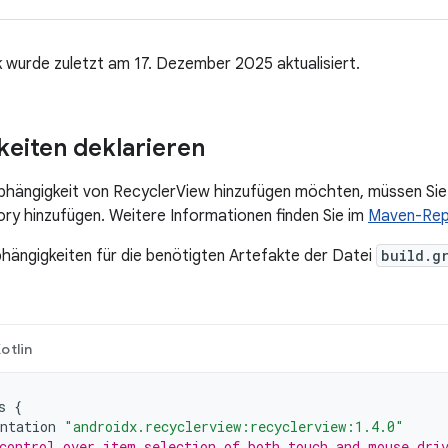
k wurde zuletzt am 17. Dezember 2025 aktualisiert.
eiten deklarieren
bhängigkeit von RecyclerView hinzufügen möchten, müssen Sie
y hinzufügen. Weitere Informationen finden Sie im
Maven-Rep
bhängigkeiten für die benötigten Artefakte der Datei
build.g
otlin
s
{
ntation
"androidx.recyclerview:recyclerview:1.4.0"
control over item selection of both touch and mouse dri