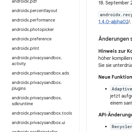
androidx
.
pdf
18. September
androidx
.
percentlayout
androidx.rec
androidx
.
performance
1.4.0-alpha02
/
androidx
.
photopicker
Änderungen s
androidx
.
preference
androidx
.
print
Hinweis zur Ko
androidx
.
privacysandbox
.
höher kompilie
activity
Sie sie unterdrü
androidx
.
privacysandbox
.
ads
Neue Funktio
androidx
.
privacysandbox
.
plugins
Adaptiv
jetzt auf
androidx
.
privacysandbox
.
einem sanf
sdkruntime
androidx
.
privacysandbox
.
tools
API-Änderung
androidx
.
privacysandbox
.
ui
Recycle