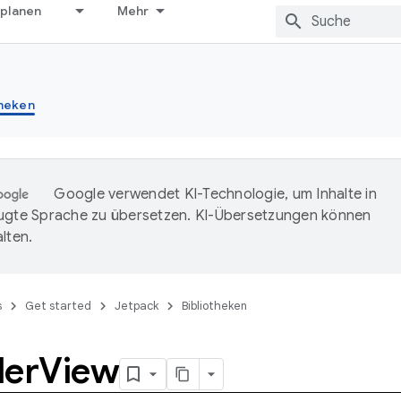
 planen
Mehr
theken
Google verwendet KI-Technologie, um Inhalte in
ugte Sprache zu übersetzen. KI-Übersetzungen können
lten.
s
Get started
Jetpack
Bibliotheken
ler
View