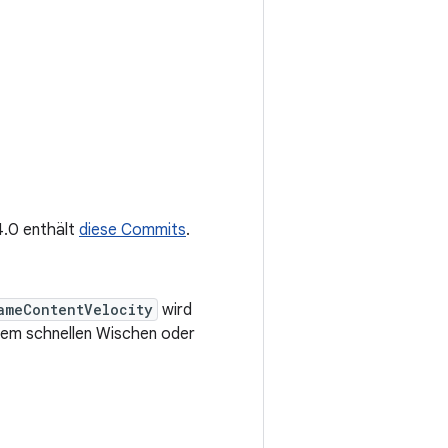
.4.0 enthält
diese Commits
.
ameContentVelocity
wird
inem schnellen Wischen oder