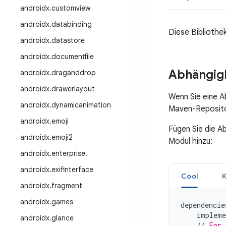
androidx
.
customview
androidx
.
databinding
Diese Bibliothe
androidx
.
datastore
androidx
.
documentfile
Abhängigk
androidx
.
draganddrop
androidx
.
drawerlayout
Wenn Sie eine A
androidx
.
dynamicanimation
Maven-Repositor
androidx
.
emoji
Fügen Sie die A
androidx
.
emoji2
Modul hinzu:
androidx
.
enterprise
.
androidx
.
exifinterface
Cool
K
androidx
.
fragment
androidx
.
games
dependencie
impleme
androidx
.
glance
// For 