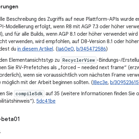
erungen
le Beschreibung des Zugriffs auf neue Plattform-APIs wurde e
PI-Modellierung erfolgt, wenn R8 mit AGP 7.3 oder höher verwe
3), und für alle Builds, wenn AGP 8.1 oder höher verwendet wird (
cht verwenden, wird empfohlen, auf D8-Version 8.1 oder höher 
ndest du
in diesem Artikel
. (
Ia60e0
,
b/345472586
)
 den Elementansichtstyp zu
RecyclerView
-Bindungs-/Erstell
nen Sie RV-Prefetches als „forced – needed next frame“ (erz
orderlich), wenn sie voraussichtlich vom nächsten Frame ver
e möglich mit der Arbeit beginnen sollten. (
I8ec3e
,
b/309523615
ren Sie
compileSdk
auf 35 (weitere Informationen finden Sie 
litätshinweis“).
5dc41be
-beta01
4