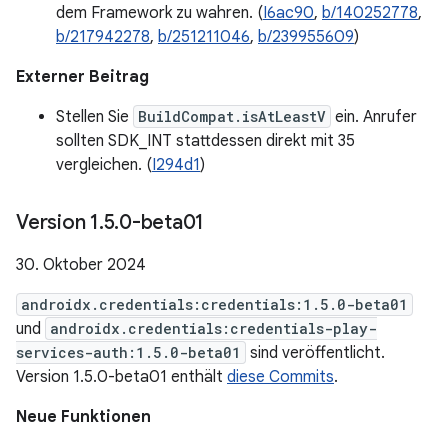
dem Framework zu wahren. (
I6ac90
,
b/140252778
,
b/217942278
,
b/251211046
,
b/239955609
)
Externer Beitrag
Stellen Sie
BuildCompat.isAtLeastV
ein. Anrufer
sollten SDK_INT stattdessen direkt mit 35
vergleichen. (
I294d1
)
Version 1
.
5
.
0-beta01
30. Oktober 2024
androidx.credentials:credentials:1.5.0-beta01
und
androidx.credentials:credentials-play-
services-auth:1.5.0-beta01
sind veröffentlicht.
Version 1.5.0-beta01 enthält
diese Commits
.
Neue Funktionen