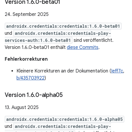
Version 1
.
6
.
0-beta01
24. September 2025
androidx.credentials:credentials:1.6.0-beta01
und
androidx.credentials:credentials-play-
services-auth:1.6.0-beta01
sind veröffentlicht.
Version 1.6.0-beta01 enthält
diese Commits
.
Fehlerkorrekturen
Kleinere Korrekturen an der Dokumentation (
Ieff7c
,
b/435703922
)
Version 1
.
6
.
0-alpha05
13. August 2025
androidx.credentials:credentials:1.6.0-alpha05
und
androidx.credentials:credentials-play-