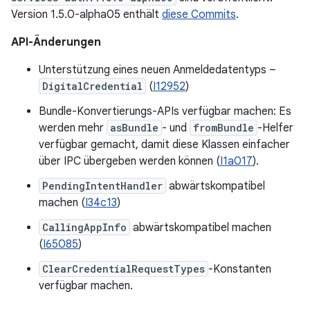
Version 1.5.0-alpha05 enthält
diese Commits
.
API-Änderungen
Unterstützung eines neuen Anmeldedatentyps –
DigitalCredential
(
I12952
)
Bundle-Konvertierungs-APIs verfügbar machen: Es
werden mehr
asBundle
- und
fromBundle
-Helfer
verfügbar gemacht, damit diese Klassen einfacher
über IPC übergeben werden können (
I1a017
).
PendingIntentHandler
abwärtskompatibel
machen (
I34c13
)
CallingAppInfo
abwärtskompatibel machen
(
I65085
)
ClearCredentialRequestTypes
-Konstanten
verfügbar machen.