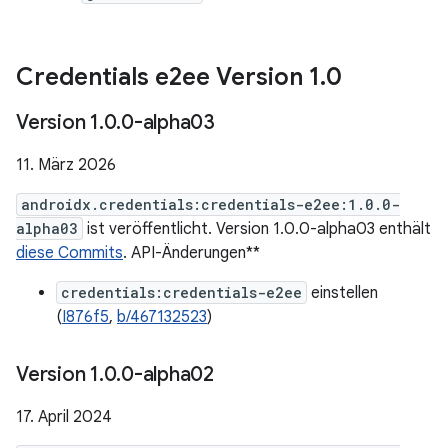
Credentials e2ee Version 1
.
0
Version 1
.
0
.
0-alpha03
11. März 2026
androidx.credentials:credentials-e2ee:1.0.0-
alpha03
ist veröffentlicht. Version 1.0.0-alpha03 enthält
diese Commits
. API-Änderungen**
credentials:credentials-e2ee
einstellen
(
I876f5
,
b/467132523
)
Version 1
.
0
.
0-alpha02
17. April 2024