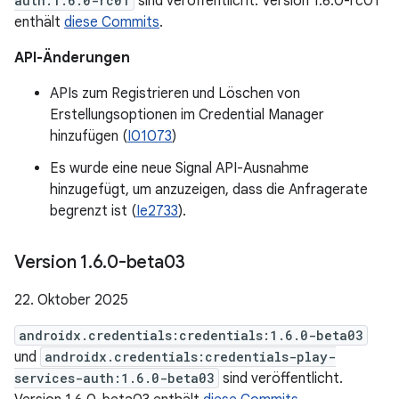
auth:1.6.0-rc01
sind veröffentlicht. Version 1.6.0-rc01
enthält
diese Commits
.
API-Änderungen
APIs zum Registrieren und Löschen von
Erstellungsoptionen im Credential Manager
hinzufügen (
I01073
)
Es wurde eine neue Signal API-Ausnahme
hinzugefügt, um anzuzeigen, dass die Anfragerate
begrenzt ist (
Ie2733
).
Version 1
.
6
.
0-beta03
22. Oktober 2025
androidx.credentials:credentials:1.6.0-beta03
und
androidx.credentials:credentials-play-
services-auth:1.6.0-beta03
sind veröffentlicht.