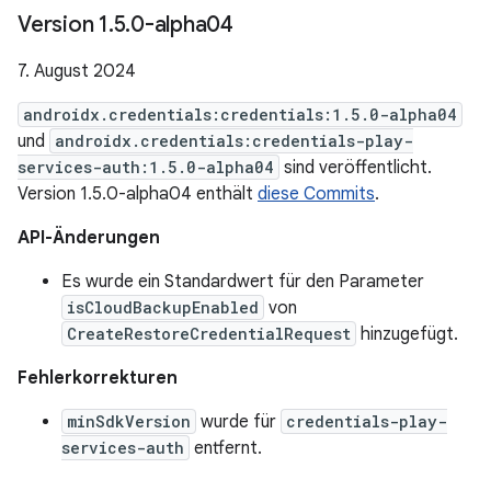
Version 1
.
5
.
0-alpha04
7. August 2024
androidx.credentials:credentials:1.5.0-alpha04
und
androidx.credentials:credentials-play-
services-auth:1.5.0-alpha04
sind veröffentlicht.
Version 1.5.0-alpha04 enthält
diese Commits
.
API-Änderungen
Es wurde ein Standardwert für den Parameter
isCloudBackupEnabled
von
CreateRestoreCredentialRequest
hinzugefügt.
Fehlerkorrekturen
minSdkVersion
wurde für
credentials-play-
services-auth
entfernt.