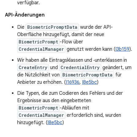
verfügbar.
API-Änderungen
Die
BiometricPromptData
wurde der API-
Oberfläche hinzugefügt, damit der neue
BiometricPrompt
-Flow über
CredentialManager
genutzt werden kann (
I3b159
).
Wir haben alle Eintragsklassen und ‑unterklassen in
CreateEntry
und
CredentialEntry
geändert, um
die Nützlichkeit von
BiometricPromptData
für
Anbieter zu erhöhen. (
I16936
,
I8e5bc
)
Die Typen, die zum Codieren des Fehlers und der
Ergebnisse aus den eingebetteten
BiometricPrompt
-Abläufen mit
CredentialManager
erforderlich sind, wurden
hinzugefügt. (
I8e5bc
)