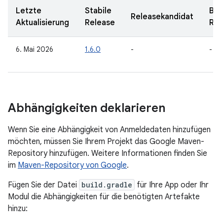
Letzte
Stabile
Be
Releasekandidat
Aktualisierung
Release
Re
6. Mai 2026
1.6.0
-
-
Abhängigkeiten deklarieren
Wenn Sie eine Abhängigkeit von Anmeldedaten hinzufügen
möchten, müssen Sie Ihrem Projekt das Google Maven-
Repository hinzufügen. Weitere Informationen finden Sie
im
Maven-Repository von Google
.
Fügen Sie der Datei
build.gradle
für Ihre App oder Ihr
Modul die Abhängigkeiten für die benötigten Artefakte
hinzu: