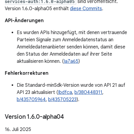
services-auth:1.6.0-alpha05
sind veröffentlicht.
Version 1.6.0-alpha05 enthält
diese Commits
.
API-Änderungen
Es wurden APIs hinzugefügt, mit denen vertrauende
Parteien Signale zum Anmeldedatenstatus an
Anmeldedatenanbieter senden können, damit diese
den Status der Anmeldedaten auf ihrer Seite
aktualisieren können. (
Ia7a65
)
Fehlerkorrekturen
Die Standard-minSdk-Version wurde von API 21 auf
API 23 aktualisiert (
Ibdfca
,
b/380448311
,
b/435705964
,
b/435705223
).
Version 1
.
6
.
0-alpha04
16. Juli 2025