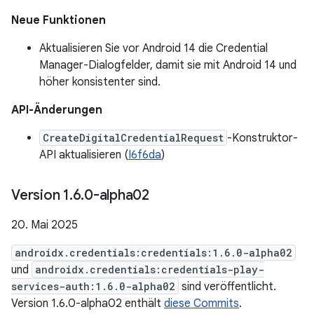
Neue Funktionen
Aktualisieren Sie vor Android 14 die Credential
Manager-Dialogfelder, damit sie mit Android 14 und
höher konsistenter sind.
API-Änderungen
CreateDigitalCredentialRequest
-Konstruktor-
API aktualisieren (
I6f6da
)
Version 1
.
6
.
0-alpha02
20. Mai 2025
androidx.credentials:credentials:1.6.0-alpha02
und
androidx.credentials:credentials-play-
services-auth:1.6.0-alpha02
sind veröffentlicht.
Version 1.6.0-alpha02 enthält
diese Commits
.