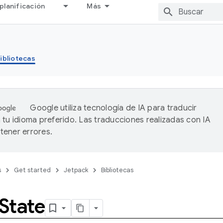
planificación
Más
ibliotecas
Google utiliza tecnología de IA para traducir
 tu idioma preferido. Las traducciones realizadas con IA
ener errores.
s
Get started
Jetpack
Bibliotecas
State