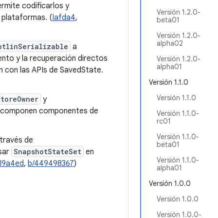
ermite codificarlos y
Versión 1.2.0-
plataformas. (
Iafda4
,
beta01
Versión 1.2.0-
alpha02
otlinSerializable
a
nto y la recuperación directos
Versión 1.2.0-
alpha01
ión con las APIs de SavedState.
Versión 1.1.0
Versión 1.1.0
StoreOwner
y
se componen componentes de
Versión 1.1.0-
rc01
Versión 1.1.0-
través de
beta01
sar
SnapshotStateSet
en
Versión 1.1.0-
I9a4ed
,
b/449498367
)
alpha01
Versión 1.0.0
Versión 1.0.0
Versión 1.0.0-