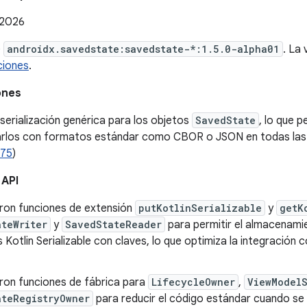
 2026
e
androidx.savedstate:savedstate-*:1.5.0-alpha01
. La
ciones
.
ones
a serialización genérica para los objetos
SavedState
, lo que p
arlos con formatos estándar como CBOR o JSON en todas las 
375
)
 API
ron funciones de extensión
putKotlinSerializable
y
getK
teWriter
y
SavedStateReader
para permitir el almacenamie
 Kotlin Serializable con claves, lo que optimiza la integración 
ron funciones de fábrica para
LifecycleOwner
,
ViewModel
ateRegistryOwner
para reducir el código estándar cuando 