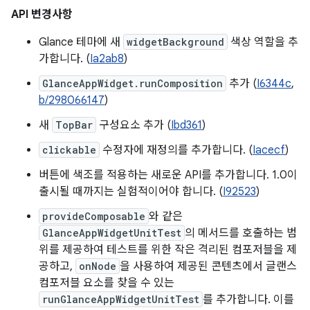
API 변경사항
Glance 테마에 새
widgetBackground
색상 역할을 추
가합니다. (
Ia2ab8
)
GlanceAppWidget.runComposition
추가 (
I6344c
,
b/298066147
)
새
TopBar
구성요소 추가 (
Ibd361
)
clickable
수정자에 재정의를 추가합니다. (
Iacecf
)
버튼에 색조를 적용하는 새로운 API를 추가합니다. 1.0이
출시될 때까지는 실험적이어야 합니다. (
I92523
)
provideComposable
와 같은
GlanceAppWidgetUnitTest
의 메서드를 호출하는 범
위를 제공하여 테스트를 위한 작은 격리된 컴포저블을 제
공하고,
onNode
을 사용하여 제공된 콘텐츠에서 글랜스
컴포저블 요소를 찾을 수 있는
runGlanceAppWidgetUnitTest
를 추가합니다. 이를