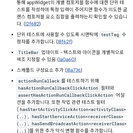
통해 appWidget의 개별 컴포저블 함수에 대한 단위 테
스트를 작성하여 특정 입력이 주어지면 함수가 의도한 글
랜스 컴포저블 요소 집합을 출력하는지 확인할 수 있습니
다. (
I2f682
)
단위 테스트에 사용할 수 있도록 시맨틱에
testTag
수
정자를 추가합니다. (
I8f62f
)
TitleBar
업데이트 - 텍스트와 아이콘을 개별적으로
색조 지정할 수 있음 (
Ia0a60
)
스캐폴드 구성요소 추가 (
I8a736
)
actionRunCallack
를 테스트하기 위해
hasActionRunCallbackClickAction
필터와
assertHasActionRunCallbackClickAction
어설
션을 추가합니다. 또한 작업 관련 테스트 필터
(
hasStartActivityClickAction<activityClass>
(..)
,
hasStartServiceAction<receiverClass>
(..)
,
hasSendBroadcastAction<receiverClass>
(..)
)를 위한 추가 약식 변형 함수를 추가합니다.