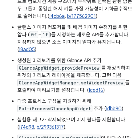
므로 컴포지션 계층 구조에서 무작위로 선택된 관련 없는
두 그룹이 동일한 해시 키를 가질 가능성이 기하급수적으
로 줄어듭니다.(
I4cb6a
,
b/177562901
)
글랜스 이미지 컴포저블 및 배경 이미지 수정자를 위한
알파 (
0f
~
1f
)를 지정하는 새로운 API를 추가합니다.
지정하지 않으면 소스 이미지의 알파가 유지됩니다.
(
I8ad05
)
생성된 미리보기를 위한 Glance API 추가
GlanceAppWidget.providePreview
를 재정의하여
위젯의 미리보기 레이아웃을 제공합니다. 그런 다음
GlanceAppWidgetManager.setWidgetPreview
를
호출하여 미리보기를 설정합니다. (
Iced16
)
다중 프로세스 구성을 지원하기 위해
MultiProcessGlanceAppWidget
추가 (
Idbb90
)
실험용 태그가 삭제되었으며 이제 람다를 지원합니다
(
I74d98
,
b/299361317
).