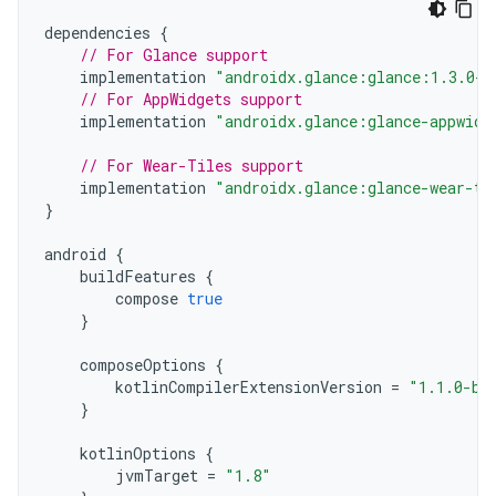
dependencies
{
// For Glance support
implementation
"androidx.glance:glance:1.3.0-a
// For AppWidgets support
implementation
"androidx.glance:glance-appwidg
// For Wear-Tiles support
implementation
"androidx.glance:glance-wear-ti
}
android
{
buildFeatures
{
compose
true
}
composeOptions
{
kotlinCompilerExtensionVersion
=
"1.1.0-be
}
kotlinOptions
{
jvmTarget
=
"1.8"