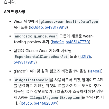
습니다.
API 변경사항
Wear 위젯에서
glance.wear.health.DataType
API 노출 (
Id0d4b
,
b/498179813
)
androidx.glance.wear
그룹에 새로운 wear-
tooling-preview 추가 (
Ibdc9c
,
b/485147770
)
실험용 Glance Wear 기능에 사용될
ExperimentalGlanceWearApi
노출 (
Id2f76
,
b/498179813
)
glance의 API 및 원격 컴포즈 버전을 1씩 올림 (
Ia4ea3
)
WidgetInstanceId
를 사용하도록 위젯 업데이트 API
를 변경하고 지정된 위젯의 ID를 가져오는 도우미 추가
제공된 ID가 잘못되었거나 호출자가 소유하지 않은 경우
새 API는
IllegalArgumentException
를 발생시킵니
다. (
I6f3c5
,
b/446828899
)