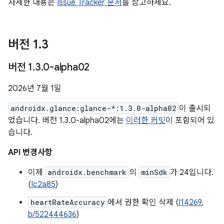
자세한 내용은
Issue Tracker 문서
를 참고하세요.
버전 1
.
3
버전 1
.
3
.
0-alpha02
2026년 7월 1일
androidx.glance:glance-*:1.3.0-alpha02
이 출시되
었습니다. 버전 1.3.0-alpha02에는
이러한 커밋
이 포함되어 있
습니다.
API 변경사항
이제
androidx.benchmark
의
minSdk
가 24입니다.
(
Ic2a85
)
heartRateAccuracy
에서 권한 확인 삭제 (
I14269
,
b/522444636
)