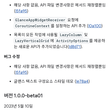
해당 사항 없음, API 파일 변경사항은 메서드 재정렬뿐임
(
I5fa95
)
GlanceAppWidgetReceiver
요청에
CoroutineContext
를 설정하는 API 추가 (
I0a100
)
목록의 모든 작업에 사용될
LazyColumn
및
LazyVerticalGrid
에
ActivityOptions
를 제공하
는 새로운 API가 추가되었습니다(
Id8d71
).
버그 수정
해당 사항 없음, API 파일 변경사항은 메서드 재정렬뿐임
(
I5fa95
)
글랜스 텍스트 구성요소 스타일 데모 (
Ie78a4
)
버전 1
.
0
.
0-beta01
2023년 5월 10일