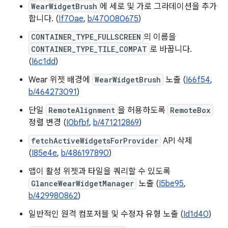
WearWidgetBrush
에 세로 및 가로 그라데이션을 추가
합니다. (
If70ae
,
b/470080675
)
CONTAINER_TYPE_FULLSCREEN
의 이름을
CONTAINER_TYPE_TILE_COMPAT
로 바꿉니다.
(
I6c1dd
)
Wear 위젯 배경에
WearWidgetBrush
노출 (
I66f54
,
b/464273091
)
단일
RemoteAlignment
을 허용하도록
RemoteBox
정렬 변경 (
I0bfbf
,
b/471212869
)
fetchActiveWidgetsForProvider
API 삭제
(
I85e4e
,
b/486197890
)
앱이 활성 위젯과 타일을 쿼리할 수 있도록
GlanceWearWidgetManager
노출 (
I5be95
,
b/429980862
)
일반적인 원격 컴포저블 및 수정자 유형 노출 (
Id1d40
)