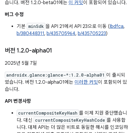
습니다. 버전 1.2.0-beta01에는
이 커밋
이 포함되어 있습니다.
버그 수정
기본
minSdk
을 API 21에서 API 23으로 이동 (
Ibdfca
,
b/380448311
,
b/435705964
,
b/435705223
)
버전 1
.
2
.
0-alpha01
2025년 5월 7일
androidx.glance:glance-*:1.2.0-alpha01
이 출시되
었습니다. 버전 1.2.0-alpha01에는
이러한 커밋
이 포함되어 있
습니다.
API 변경사항
currentCompositeKeyHash
를 이제 지원 중단했습니
다. 대신
currentCompositeKeyHashCode
를 사용합
니다. 대체 API는 더 많은 비트로 동일한 해시를 인코딩하