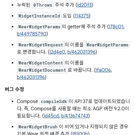
누락된
@Throws
주석 추가 (
Id20f3
)
WidgetInstanceId
도입 (
I14375
)
WearWidgetParams
의 getter에 주석 추가 (
I78c01
,
b/449785790
)
WearWidgetRequest
의 이름을
WearWidgetParams
로 변경합니다. (
I2d4e0
,
b/462031396
)
WearWidgetContent
의 이름을
WearWidgetDocument
로 바꿉니다. (
Ifa006
,
b/462031396
)
버그 수정
Compose
compileSdk
이 API 37로 업데이트되었습니
다. 즉, Compose를 사용할 때는 최소 AGP 버전 9.2.0이
필요합니다. (
Id45cd
,
b/413674743
)
WearWidgetBrush
이 비어 있거나 지정되지 않은 경우
기본 Wear 위젯 배경 추가 (
I8300b
)