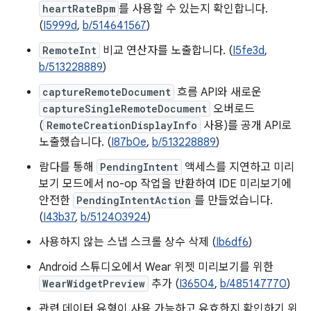
heartRateBpm
를 사용할 수 있는지 확인합니다.
(
I5999d
,
b/514641567
)
RemoteInt
비교 연산자를 노출합니다. (
I5fe3d
,
b/513228889
)
captureRemoteDocument
흐름 API와 새로운
captureSingleRemoteDocument
오버로드
(
RemoteCreationDisplayInfo
사용)를 공개 API로
노출했습니다. (
I87b0e
,
b/513228889
)
람다를 통해
PendingIntent
액세스를 지연하고 미리
보기 모드에서 no-op 작업을 반환하여 IDE 미리보기에
안전한
PendingIntentAction
를 만들었습니다.
(
I43b37
,
b/512403924
)
사용하지 않는 스냅 스크롤 상수 삭제 (
Ib6df6
)
Android 스튜디오에서 Wear 위젯 미리보기를 위한
WearWidgetPreview
추가 (
I36504
,
b/485147770
)
관련 데이터 유형이 사용 가능하고 유효한지 확인하기 위