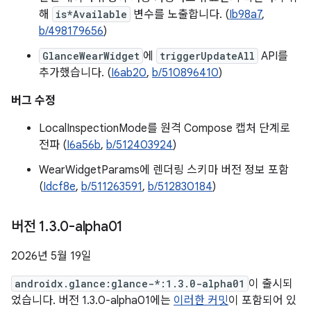
해
is*Available
변수를 노출합니다. (
Ib98a7
,
b/498179656
)
GlanceWearWidget
에
triggerUpdateAll
API를
추가했습니다. (
I6ab20
,
b/510896410
)
버그 수정
LocalInspectionMode를 원격 Compose 캡처 단계로
전파 (
I6a56b
,
b/512403924
)
WearWidgetParams에 렌더링 스키마 버전 정보 포함
(
Idcf8e
,
b/511263591
,
b/512830184
)
버전 1
.
3
.
0-alpha01
2026년 5월 19일
androidx.glance:glance-*:1.3.0-alpha01
이 출시되
었습니다. 버전 1.3.0-alpha01에는
이러한 커밋
이 포함되어 있