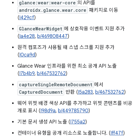
glance:wear:wear-core
의 API를
androidx.glance.wear.core
패키지로 이동
(
I429cf
)
GlanceWearWidget
에 상호작용 이벤트 지원 추가
(
Ia4e28
,
b/469808447
)
원격 컴포즈가 사용될 때 스냅 스크롤 지원 추가
(
I0ca9d
)
Glance Wear 인프라를 위한 최소 공개 API 노출
(
I7b4b9
,
b/467532762
)
captureSingleRemoteDocument
에서
CapturedDocument
반환 (
I5a283
,
b/467532762
)
웨어 위젯 배경 색상 API를 추가하고 위젯 콘텐츠를 비공
개로 표시 (
I98d9a
,
b/449785790
)
기본 문서 생성 API 노출 (
I755a2
)
컨테이너 유형을 공개 리소스로 노출합니다. (
Iff47f
)