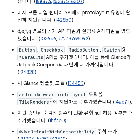
습니다. (
I8e87a
,
b/287516207
)
이제 모든 타일 렌더러 API에서 protolayout 유형이 완
전히 지원됩니다. (
I428b0
)
d,e,f,g 경로의 공개 API 파일과 실험용 API 파일을 병합
했습니다. (
I03646
,
b/278769092
)
Button
,
Checkbox
,
RadioButton
,
Switch
용
*Defaults
API를 추가했습니다. 이를 통해 Glance가
Jetpack Compose의 패턴에 더 가까워집니다.
(
I94828
)
새 Glance 템플릿 모듈 (
I94459
)
androidx.wear.protolayout
유형을
TileRenderer
에 지원하도록 추가했습니다 (
I4ac7f
).
지원 중단된 숨겨진 함수의 반환 유형 null 허용 여부를 더
추가했습니다. (
Ibf7b0
)
@JvmDefaultWithCompatibility
주석 추가