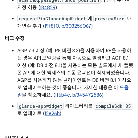
GlanceAppWidget.runComposition
의 람다 수신자
지정 허용 (
I84829
)
requestPinGlanceAppWidget
에
previewSize
매
개변수 추가 (
I9f8f0
,
b/303256067
)
버그 수정
AGP 7.3 이상 (예: R8 버전 3.3)을 사용하여 R8을 사용하
는 경우 API 모델링을 통해 자동으로 발생하고 AGP 8.1
이상 (예: D8 버전 8.1)을 사용하는 모든 빌드에서 새 플랫
폼 API에 대한 액세스의 수동 윤곽선이 삭제되었습니다.
AGP를 사용하지 않는 클라이언트는 D8 버전 8.1 이상으
로 업데이트하는 것이 좋습니다. 자세한 내용은 이
도움
말
을 참조하세요. (
If6b4c
,
b/345472586
)
glance-appwidget
라이브러리를
compileSdk 35
로 업데이트 (
I2e26b
)