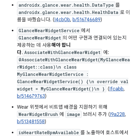
androidx.glance.wear.health.DataType
를
androidx.glance.wear.health.HealthData
로 이
름을 바꿨습니다. (
I4cb0b
,
b/516746689
)
GlanceWearWidgetService
에서
GlanceWearWidget
의 어떤 구현과 연결되어 있는지
제공하는 데 사용
해야 합니
다
.
AssociateWithGlanceWearWidget
예:
@AssociateWithGlanceWearWidget(MyGlanceWea
rWidget::class)\n class
MyGlanceWearWidgetService :
GlanceWearWidgetService() {\n override val
widget = MyGlanceWearWidget()\n }
(
Ifcabb
,
b/514679763
)
Wear 위젯에서 비트맵 배경을 지원하기 위해
WearWidgetBrush
에
image
브러시 추가 (
I9a228
,
b/513481558
)
isHeartRateBpmAvailable
를 노출하여 호스트에서