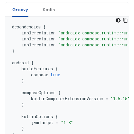
Groovy
Kotlin
dependencies
{
implementation
"androidx.compose.runtime:runti
implementation
"androidx.compose.runtime:runti
implementation
"androidx.compose.runtime:runti
}
android
{
buildFeatures
{
compose
true
}
composeOptions
{
kotlinCompilerExtensionVersion
=
"1.5.15"
}
kotlinOptions
{
jvmTarget
=
"1.8"
}