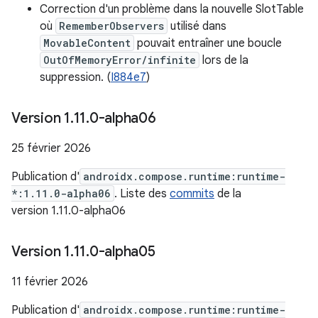
Correction d'un problème dans la nouvelle SlotTable
où
RememberObservers
utilisé dans
MovableContent
pouvait entraîner une boucle
OutOfMemoryError/infinite
lors de la
suppression. (
I884e7
)
Version 1
.
11
.
0-alpha06
25 février 2026
Publication d'
androidx.compose.runtime:runtime-
*:1.11.0-alpha06
. Liste des
commits
de la
version 1.11.0-alpha06
Version 1
.
11
.
0-alpha05
11 février 2026
Publication d'
androidx.compose.runtime:runtime-