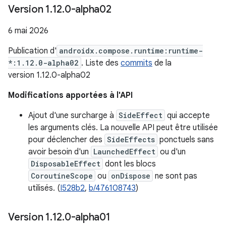
Version 1
.
12
.
0-alpha02
6 mai 2026
Publication d'
androidx.compose.runtime:runtime-
*:1.12.0-alpha02
. Liste des
commits
de la
version 1.12.0-alpha02
Modifications apportées à l'API
Ajout d'une surcharge à
SideEffect
qui accepte
les arguments clés. La nouvelle API peut être utilisée
pour déclencher des
SideEffects
ponctuels sans
avoir besoin d'un
LaunchedEffect
ou d'un
DisposableEffect
dont les blocs
CoroutineScope
ou
onDispose
ne sont pas
utilisés. (
I528b2
,
b/476108743
)
Version 1
.
12
.
0-alpha01