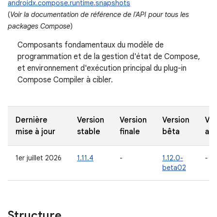
androidx.compose.runtime.snapshots
(
Voir la documentation de référence de l'API pour tous les
packages Compose
)
Composants fondamentaux du modèle de
programmation et de la gestion d'état de Compose,
et environnement d'exécution principal du plug-in
Compose Compiler à cibler.
Dernière
Version
Version
Version
Ver
mise à jour
stable
finale
bêta
alp
1er juillet 2026
1.11.4
-
1.12.0-
-
beta02
Structure