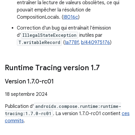
entraîner la lecture de valeurs obsolètes, ce qui
pouvait empêcher la résolution de
CompositionLocals. (
I8016c
)
Correction d'un bug qui entraînait l'émission
d'
IllegalStateException
inutiles par
T.writableRecord
(
Ia778f
,
b/440975176
)
Runtime Tracing version 1
.
7
Version 1
.
7
.
0-rc01
18 septembre 2024
Publication d'
androidx.compose.runtime:runtime-
tracing:1.7.0-rc01
. La version 1.7.0-rc01 contient
ces
commits
.