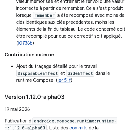
valeur mémorisée et entraînait le renvoi d'une valeur
incorrecte à partir de remember. Cela s'est produit
lorsque
remember
a été recomposé avec moins de
clés identiques aux clés précédentes, moins les
éléments de la fin du tableau. Le code concerné doit
être recompilé pour que ce correctif soit appliqué.
(
I0736b
)
Contribution externe
Ajout du traçage détaillé pour le travail
DisposableEffect
et
SideEffect
dans le
runtime Compose. (
Ie451f
)
Version 1
.
12
.
0-alpha03
19 mai 2026
Publication d'
androidx.compose.runtime:runtime-
*:1.12.0-alpha03
. Liste des
commits
de la