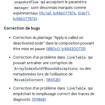
snapshotFlow
qui acceptent le paramètre
manager
sont désormais marqués comme
expérimentaux (
I5c1a5
,
b/486077876
,
I0de71
,
b/486077876
).
Correction de bugs
Correction du plantage "Apply is called on
deactivated node" dans la composition pouvant
être mise en pause (
I880c0
,
b/484300733
)
Correction d'un problème dans
LinkTable
qui
pouvait entraîner une corruption de
ArrayIndexOutOfBoundsExceptions
ou des
métadonnées lors de l'utilisation de
MovableContent
. (
I8452b
)
Correction d'un problème dans
LinkTable
qui
empêchait le remplissage correct des traces de
diagnostic (
I59868
).