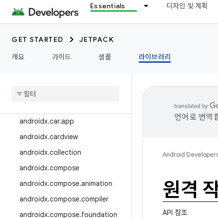
androidx.bluetooth
Essentials
디자인 및 계획
androidx.browser
androidx.camera
GET STARTED
JETPACK
androidx.camera.featurecombin
개요
가이드
샘플
라이브러리
ationquery
androidx
.
camera
.
media3
androidx
.
camera
.
viewfinder
androidx
.
car
언어로 번역합
androidx
.
car
.
app
androidx
.
cardview
androidx
.
collection
Android Developer
androidx
.
compose
원격 
androidx
.
compose
.
animation
androidx
.
compose
.
compiler
API 참조
androidx
.
compose
.
foundation