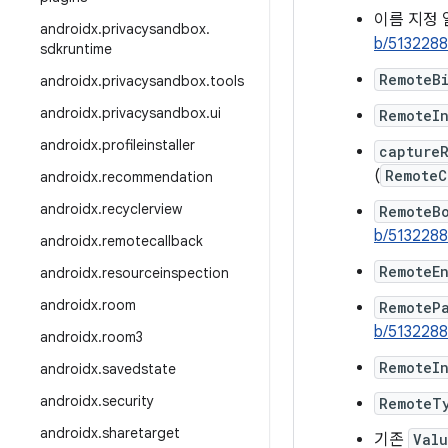
이름 지정
androidx
.
privacysandbox
.
b/513228
sdkruntime
RemoteB
androidx
.
privacysandbox
.
tools
androidx
.
privacysandbox
.
ui
RemoteI
androidx
.
profileinstaller
capture
(
RemoteC
androidx
.
recommendation
androidx
.
recyclerview
RemoteB
b/513228
androidx
.
remotecallback
RemoteE
androidx
.
resourceinspection
androidx
.
room
RemoteP
b/513228
androidx
.
room3
RemoteI
androidx
.
savedstate
androidx
.
security
RemoteT
androidx
.
sharetarget
기존
Val