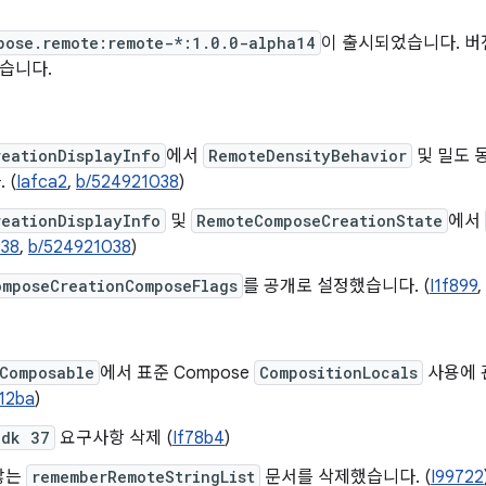
pose.remote:remote-*:1.0.0-alpha14
이 출시되었습니다. 버전 
습니다.
reationDisplayInfo
에서
RemoteDensityBehavior
및 밀도 동
 (
Iafca2
,
b/524921038
)
reationDisplayInfo
및
RemoteComposeCreationState
에서
938
,
b/524921038
)
omposeCreationComposeFlags
를 공개로 설정했습니다. (
I1f899
,
Composable
에서 표준 Compose
CompositionLocals
사용에 
c12ba
)
Sdk 37
요구사항 삭제 (
If78b4
)
않는
rememberRemoteStringList
문서를 삭제했습니다. (
I99722