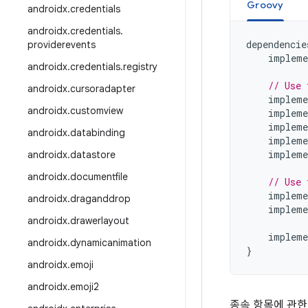
Groovy
androidx
.
credentials
androidx
.
credentials
.
dependencie
providerevents
impleme
androidx
.
credentials
.
registry
// Use 
androidx
.
cursoradapter
impleme
androidx
.
customview
impleme
impleme
androidx
.
databinding
impleme
impleme
androidx
.
datastore
androidx
.
documentfile
// Use 
impleme
androidx
.
draganddrop
impleme
androidx
.
drawerlayout
impleme
androidx
.
dynamicanimation
}
androidx
.
emoji
androidx
.
emoji2
종속 항목에 관한