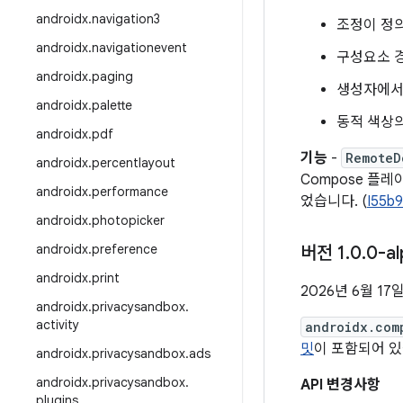
androidx
.
navigation3
조정이 정의
androidx
.
navigationevent
구성요소 
androidx
.
paging
생성자에
androidx
.
palette
동적 색상
androidx
.
pdf
기능
-
RemoteD
androidx
.
percentlayout
Compose 플
androidx
.
performance
었습니다. (
I55b
androidx
.
photopicker
androidx
.
preference
버전 1
.
0
.
0-al
androidx
.
print
2026년 6월 17
androidx
.
privacysandbox
.
activity
androidx.com
밋
이 포함되어 있
androidx
.
privacysandbox
.
ads
androidx
.
privacysandbox
.
API 변경사항
plugins