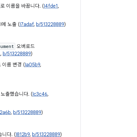
로 이름을 바꿉니다. (
I4fde1
,
I에 노출 (
I7adaf
,
b/513228889
)
cument
오버로드
e
,
b/513228889
)
 이름 변경 (
Ia05b9
,
 노출했습니다. (
Ic3c46
,
62a6b
,
b/513228889
)
니다. (
I812b9
,
b/513228889
)