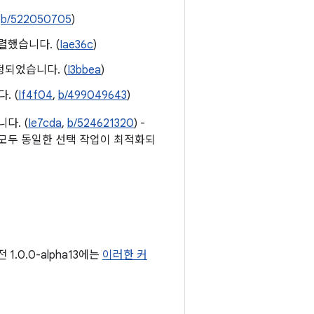
,
b/522050705
)
렬했습니다. (
Iae36c
)
정되었습니다. (
I3bbea
)
. (
If4f04
,
b/499049643
)
다. (
Ie7cda
,
b/524621320
) -
이 모두 동일한 선택 작업이 최적화되
1.0.0-alpha13에는
이러한 커