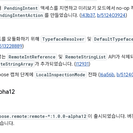
해
PendingIntent
액세스를 지연하고 미리보기 모드에서 no-op 
ndingIntentAction
를 만들었습니다. (
I43b37
,
b/512403924
)
도를 모듈화하기 위해
TypefaceResolver
및
DefaultTypefac
513228889
)
않는
RemoteIntReference
및
RemoteStringList
API가 삭제
teStringArray
가 추가되었습니다. (
I12931
)
pose 캡처 단계에
LocalInspectionMode
전파 (
I6a56b
,
b/5124
pha12
pose.remote:remote-*:1.0.0-alpha12
이 출시되었습니다. 버전 
습니다.