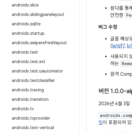
androidx
.
slice
람다를 통
androidx
.
slidingpanelayout
안전한
Pe
androidx
.
sqlite
버그 수정
androidx
.
startup
글꼴 해상
androidx
.
swiperefreshlayout
(
Ia1df7
,
b/
androidx
.
test
사용되지 
androidx
.
test
.
ext
하는
Remo
androidx
.
test
.
uiautomator
원격 Com
androidx
.
textclassifier
androidx
.
tracing
버전 1
.
0
.
0-al
androidx
.
transition
2026년 6월 3일
androidx
.
tv
androidx.com
androidx
.
tvprovider
밋
이 포함되어 있
androidx
.
text-vertical