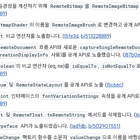
 일관성을 개선하기 위해
RemoteBitmap
을
RemoteImageBitmap
889
)
itmapShader
의 이름을
RemoteImageBrush
로 변경하고 공개 AP
nt
비교 연산자를 노출합니다. (
I5fe3d
,
b/513228889
)
RemoteDocument
흐름 API와 새로운
captureSingleRemoteDo
reationDisplayInfo
사용)를 공개 API로 노출했습니다. (
I87b0
oolean
의 비교 연산자 (eq, ne)를
isEqualTo
,
isNotEqualTo
로
889
)
num
및
RemoteStateLayout
를 공개 API로 노출 (
I5c6ec
)
aint
인터페이스의
fontVariationSettings
속성을 공개 API로
889
)
nt
및
RemoteFloat
toRemoteString
메서드를 삭제합니다. (
I
ypeface
API가 노출되었습니다. (
Iadfdb
,
b/502907551
)
ueChange
팩토리 함수를 소문자
valueChange
으로 이름을 바꿨습