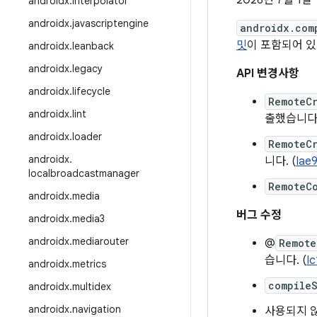
2026년 7월 1일
androidx
.
interpolator
androidx
.
javascriptengine
androidx.com
밋
이 포함되어 있
androidx
.
leanback
androidx
.
legacy
API 변경사항
androidx
.
lifecycle
RemoteC
androidx
.
lint
출했습니다.
androidx
.
loader
RemoteC
androidx
.
니다. (
Iae
localbroadcastmanager
RemoteC
androidx
.
media
버그 수정
androidx
.
media3
androidx
.
mediarouter
@
Remote
습니다. (
I
androidx
.
metrics
compile
androidx
.
multidex
androidx
.
navigation
사용되지 