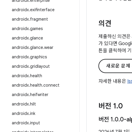
androidx
.
enterprise
androidx
.
exifinterface
androidx
.
fragment
의견
androidx
.
games
제출하신 의견은 
androidx
.
glance
가 있다면 Goo
androidx
.
glance
.
wear
튼을 클릭하여 기
androidx
.
graphics
새로운 문제
androidx
.
gridlayout
androidx
.
health
자세한 내용은
I
androidx
.
health
.
connect
androidx
.
heifwriter
androidx
.
hilt
버전 1
.
0
androidx
.
ink
버전 1
.
0
.
0-al
androidx
.
input