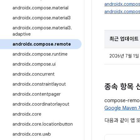
androidx.compos
androidx
.
compose
.
material
androidx.compos
androidx
.
compose
.
material3
androidx
.
compose
.
material3
.
adaptive
최근 업데이트
androidx
.
compose
.
remote
androidx
.
compose
.
runtime
2026년 7월 1일
androidx
.
compose
.
ui
androidx
.
concurrent
androidx
.
constraintlayout
종속 항목 
androidx
.
contentpager
compose-re
androidx
.
coordinatorlayout
Google Mave
androidx
.
core
다음과 같이 앱 
androidx
.
core
.
locationbutton
androidx
.
core
.
uwb