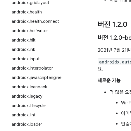
지갑 귀중품
androidx
.
gridlayout
androidx
.
health
androidx
.
health
.
connect
버전 1
.
2
.
0
androidx
.
heifwriter
버전 1
.
2
.
0-b
androidx
.
hilt
androidx
.
ink
2021년 7월 21일
androidx
.
input
androidx.aut
androidx
.
interpolator
요.
androidx
.
javascriptengine
새로운 기능
androidx
.
leanback
더 많은 요
androidx
.
legacy
Wi-
androidx
.
lifecycle
이메
androidx
.
lint
인증자
androidx
.
loader