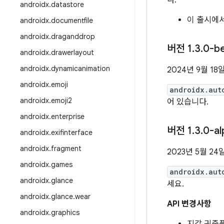
다.
androidx
.
datastore
이 출시에서
androidx
.
documentfile
androidx
.
draganddrop
버전 1
.
3
.
0-b
androidx
.
drawerlayout
androidx
.
dynamicanimation
2024년 9월 18
androidx
.
emoji
androidx.aut
androidx
.
emoji2
어 있습니다.
androidx
.
enterprise
버전 1
.
3
.
0-al
androidx
.
exifinterface
androidx
.
fragment
2023년 5월 24
androidx
.
games
androidx.aut
androidx
.
glance
세요.
androidx
.
glance
.
wear
API 변경사항
androidx
.
graphics