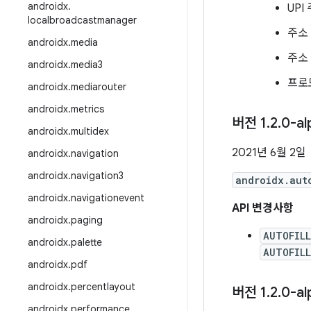
androidx
.
UPI
localbroadcastmanager
주소
androidx
.
media
주소
androidx
.
media3
프로
androidx
.
mediarouter
androidx
.
metrics
버전 1
.
2
.
0-al
androidx
.
multidex
2021년 6월 2일
androidx
.
navigation
androidx
.
navigation3
androidx.aut
androidx
.
navigationevent
API 변경사항
androidx
.
paging
AUTOFIL
androidx
.
palette
AUTOFIL
androidx
.
pdf
androidx
.
percentlayout
버전 1
.
2
.
0-al
androidx
.
performance