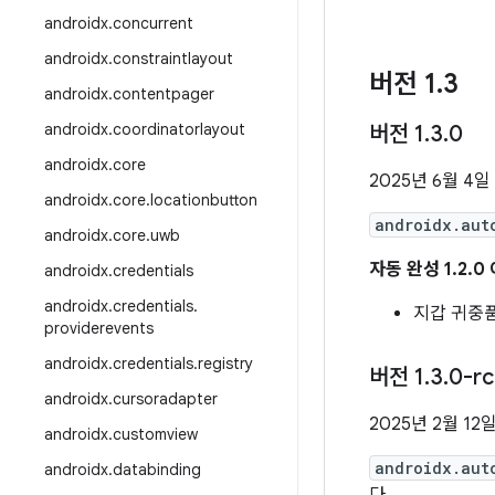
androidx
.
concurrent
androidx
.
constraintlayout
버전 1
.
3
androidx
.
contentpager
androidx
.
coordinatorlayout
버전 1
.
3
.
0
androidx
.
core
2025년 6월 4일
androidx
.
core
.
locationbutton
androidx.aut
androidx
.
core
.
uwb
자동 완성 1.2.
androidx
.
credentials
androidx
.
credentials
.
지갑 귀중품
providerevents
androidx
.
credentials
.
registry
버전 1
.
3
.
0-rc
androidx
.
cursoradapter
2025년 2월 12
androidx
.
customview
androidx.aut
androidx
.
databinding