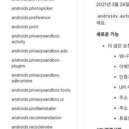
2021년 3월 24
androidx
.
photopicker
androidx.aut
androidx
.
preference
세요.
androidx
.
print
새로운 기능
androidx
.
privacysandbox
.
activity
더 많은 요
androidx
.
privacysandbox
.
ads
Wi-
androidx
.
privacysandbox
.
plugins
이메
androidx
.
privacysandbox
.
인증자
sdkruntime
UPI
androidx
.
privacysandbox
.
tools
주소
androidx
.
privacysandbox
.
ui
주소
androidx
.
profileinstaller
androidx
.
recommendation
프로
androidx
.
recyclerview