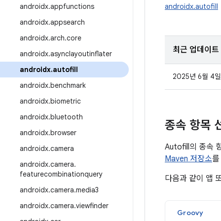
androidx
.
appfunctions
androidx.autofill
androidx
.
appsearch
androidx
.
arch
.
core
최근 업데이트
androidx
.
asynclayoutinflater
androidx
.
autofill
2025년 6월 4일
androidx
.
benchmark
androidx
.
biometric
androidx
.
bluetooth
종속 항목 
androidx
.
browser
Autofill의 
androidx
.
camera
Maven 저장소
를
androidx
.
camera
.
featurecombinationquery
다음과 같이 앱 
androidx
.
camera
.
media3
androidx
.
camera
.
viewfinder
Groovy