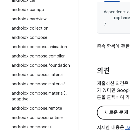
androidx
.
car
androidx
.
car
.
app
dependencie
impleme
androidx
.
cardview
}
androidx
.
collection
androidx
.
compose
종속 항목에 관한
androidx
.
compose
.
animation
androidx
.
compose
.
compiler
androidx
.
compose
.
foundation
의견
androidx
.
compose
.
material
제출하신 의견은 
androidx
.
compose
.
material3
가 있다면 Goo
androidx
.
compose
.
material3
.
튼을 클릭하여 기
adaptive
androidx
.
compose
.
remote
새로운 문제
androidx
.
compose
.
runtime
androidx
.
compose
.
ui
자세한 내용은
I