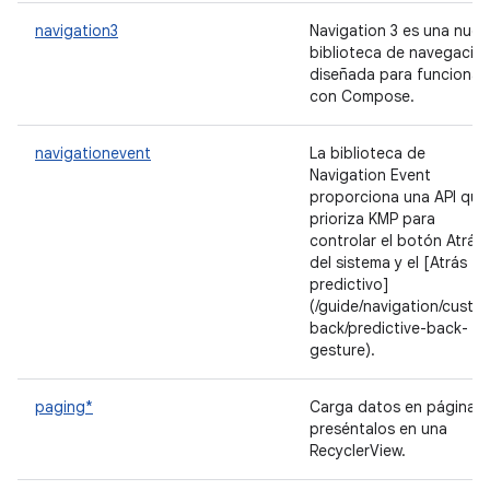
navigation3
Navigation 3 es una nuev
biblioteca de navegació
diseñada para funcionar
con Compose.
navigationevent
La biblioteca de
Navigation Event
proporciona una API que
prioriza KMP para
controlar el botón Atrás
del sistema y el [Atrás
predictivo]
(/guide/navigation/custo
back/predictive-back-
gesture).
paging*
Carga datos en páginas 
preséntalos en una
RecyclerView.