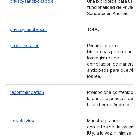
privacysandbox.tools
Una biblioteca para usar 
funcionalidad de Privacy
Sandbox en Android
privacysandbox.ui
TODO
profileinstaller
Permite que las
bibliotecas prepropague
los registros de
compilación de manera
anticipada para que ART
los lea.
recommendation
Promociona contenido e
la pantalla principal del
Launcher de Android TV.
recyclerview
Muestra grandes
conjuntos de datos en t
IU y, a la vez, minimiza el