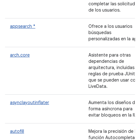
completar las solicitudes
de los usuarios.
appsearch *
Ofrece a los usuarios
búsquedas
personalizadas en la app
arch.core
Asistente para otras
dependencias de
arquitectura, incluidas la
reglas de prueba JUnit
que se pueden usar con
LiveData.
asynclayoutinflater
Aumenta los diseños de
forma asíncrona para
evitar bloqueos en la IU.
autofill
Mejora la precisión de la
función Autocompletar